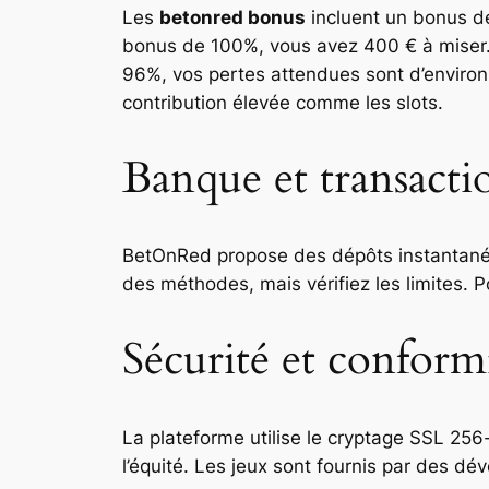
Les
betonred bonus
incluent un bonus d
bonus de 100%, vous avez 400 € à miser.
96%, vos pertes attendues sont d’environ 
contribution élevée comme les slots.
Banque et transacti
BetOnRed propose des dépôts instantanés v
des méthodes, mais vérifiez les limites. P
Sécurité et conform
La plateforme utilise le cryptage SSL 256
l’équité. Les jeux sont fournis par des 