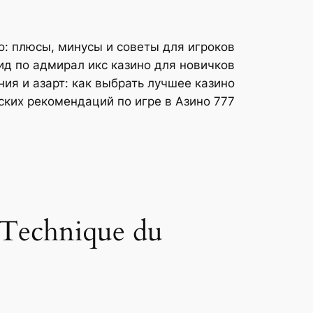
ino: плюсы, минусы и советы для игроков
д по адмирал икс казино для новичков
ия и азарт: как выбрать лучшее казино
ских рекомендаций по игре в Азино 777
 Technique du