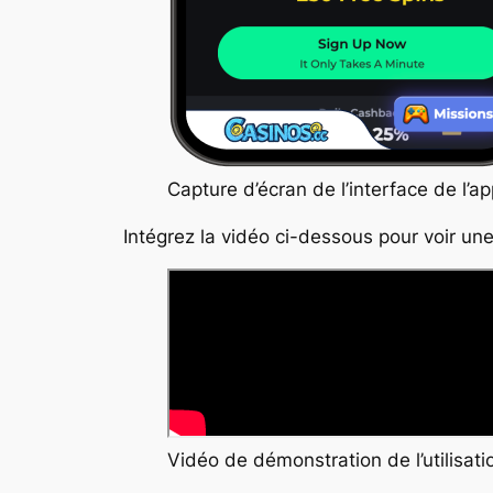
Capture d’écran de l’interface de l’a
Intégrez la vidéo ci-dessous pour voir un
Vidéo de démonstration de l’utilisat