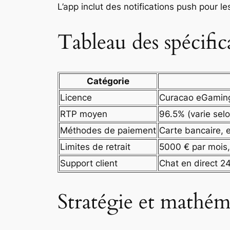
L’app inclut des notifications push pour l
Tableau des spécific
Catégorie
Licence
Curacao eGaming
RTP moyen
96.5% (varie selo
Méthodes de paiement
Carte bancaire, e-
Limites de retrait
5000 € par mois,
Support client
Chat en direct 24
Stratégie et mathém