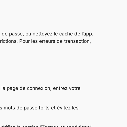
ot de passe, ou nettoyez le cache de l’app.
rictions. Pour les erreurs de transaction,
 la page de connexion, entrez votre
s mots de passe forts et évitez les