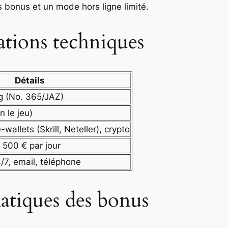
es bonus et un mode hors ligne limité.
ations techniques
Détails
 (No. 365/JAZ)
n le jeu)
wallets (Skrill, Neteller), crypto
 500 € par jour
/7, email, téléphone
atiques des bonus