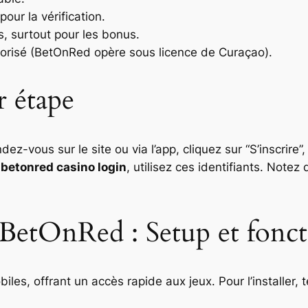
our la vérification.
s, surtout pour les bonus.
orisé (BetOnRed opère sous licence de Curaçao).
r étape
ndez-vous sur le site ou via l’app, cliquez sur “S’inscrir
e
betonred casino login
, utilisez ces identifiants. Notez 
BetOnRed : Setup et fonct
les, offrant un accès rapide aux jeux. Pour l’installer, 