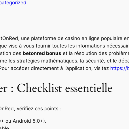
categorized
tOnRed, une plateforme de casino en ligne populaire en 
ue vise à vous fournir toutes les informations nécessai
estion des
betonred bonus
et la résolution des problè
 les stratégies mathématiques, la sécurité, et le dép
our accéder directement à l’application, visitez
https://
: Checklist essentielle
OnRed, vérifiez ces points :
0+ ou Android 5.0+).
able.