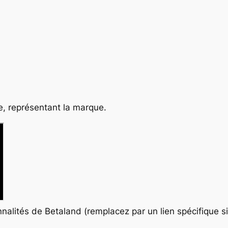
, représentant la marque.
alités de Betaland (remplacez par un lien spécifique si