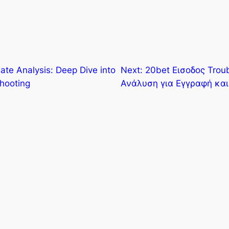
te Analysis: Deep Dive into
Next:
20bet Εισοδος Troub
shooting
Ανάλυση για Εγγραφή και