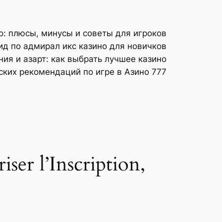
ino: плюсы, минусы и советы для игроков
д по адмирал икс казино для новичков
ия и азарт: как выбрать лучшее казино
ских рекомендаций по игре в Азино 777
ser l’Inscription,