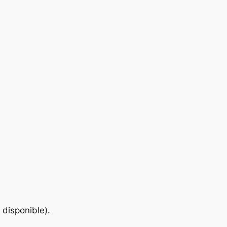
 disponible).