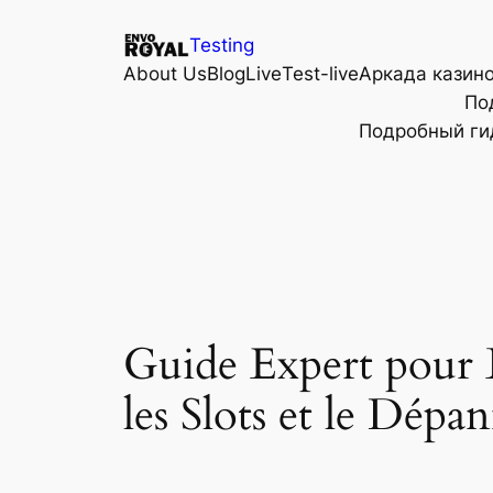
Skip
Testing
to
About Us
Blog
Live
Test-live
Аркада казино
content
По
Подробный гид
Guide Expert pour B
les Slots et le Dépa