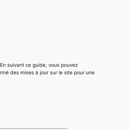
En suivant ce guide, vous pouvez
ormé des mises à jour sur le site pour une