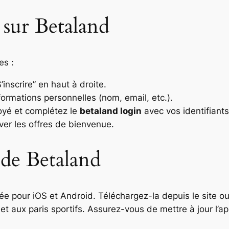
 sur Betaland
es :
S’inscrire” en haut à droite.
formations personnelles (nom, email, etc.).
voyé et complétez le
betaland login
avec vos identifiants
ver les offres de bienvenue.
 de Betaland
pour iOS et Android. Téléchargez-la depuis le site ou le
 et aux paris sportifs. Assurez-vous de mettre à jour l’a