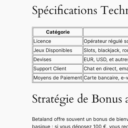
Spécifications Tech
Catégorie
Licence
Opérateur régulé so
Jeux Disponibles
Slots, blackjack, rou
Devises
EUR, USD, et autres
Support Client
Chat en direct, ema
Moyens de Paiement
Carte bancaire, e-w
Stratégie de Bonus 
Betaland offre souvent un bonus de bienv
basique : si vous déposez 100 €, vous re