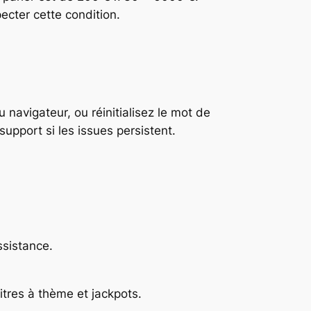
cter cette condition.
du navigateur, ou réinitialisez le mot de
upport si les issues persistent.
ssistance.
tres à thème et jackpots.