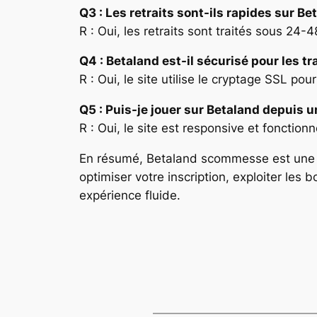
Q3 : Les retraits sont-ils rapides sur Be
R : Oui, les retraits sont traités sous 24
Q4 : Betaland est-il sécurisé pour les t
R : Oui, le site utilise le cryptage SSL po
Q5 : Puis-je jouer sur Betaland depuis 
R : Oui, le site est responsive et fonctio
En résumé, Betaland scommesse est une p
optimiser votre inscription, exploiter les
expérience fluide.