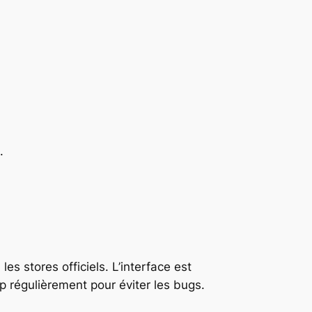
.
s stores officiels. L’interface est
pp régulièrement pour éviter les bugs.