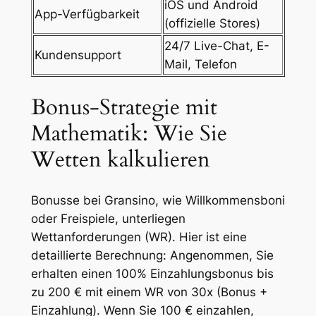
iOS und Android
App-Verfügbarkeit
(offizielle Stores)
24/7 Live-Chat, E-
Kundensupport
Mail, Telefon
Bonus-Strategie mit
Mathematik: Wie Sie
Wetten kalkulieren
Bonusse bei Gransino, wie Willkommensboni
oder Freispiele, unterliegen
Wettanforderungen (WR). Hier ist eine
detaillierte Berechnung: Angenommen, Sie
erhalten einen 100% Einzahlungsbonus bis
zu 200 € mit einem WR von 30x (Bonus +
Einzahlung). Wenn Sie 100 € einzahlen,