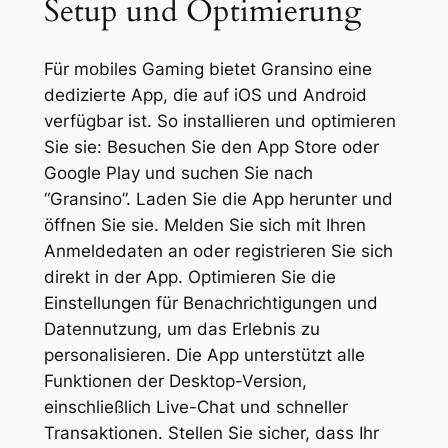
Setup und Optimierung
Für mobiles Gaming bietet Gransino eine
dedizierte App, die auf iOS und Android
verfügbar ist. So installieren und optimieren
Sie sie: Besuchen Sie den App Store oder
Google Play und suchen Sie nach
“Gransino”. Laden Sie die App herunter und
öffnen Sie sie. Melden Sie sich mit Ihren
Anmeldedaten an oder registrieren Sie sich
direkt in der App. Optimieren Sie die
Einstellungen für Benachrichtigungen und
Datennutzung, um das Erlebnis zu
personalisieren. Die App unterstützt alle
Funktionen der Desktop-Version,
einschließlich Live-Chat und schneller
Transaktionen. Stellen Sie sicher, dass Ihr