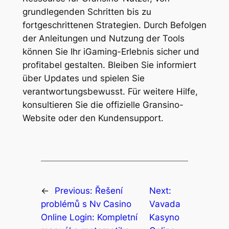
grundlegenden Schritten bis zu
fortgeschrittenen Strategien. Durch Befolgen
der Anleitungen und Nutzung der Tools
können Sie Ihr iGaming-Erlebnis sicher und
profitabel gestalten. Bleiben Sie informiert
über Updates und spielen Sie
verantwortungsbewusst. Für weitere Hilfe,
konsultieren Sie die offizielle Gransino-
Website oder den Kundensupport.
←
Previous:
Řešení
Next:
problémů s Nv Casino
Vavada
Online Login: Kompletní
Kasyno