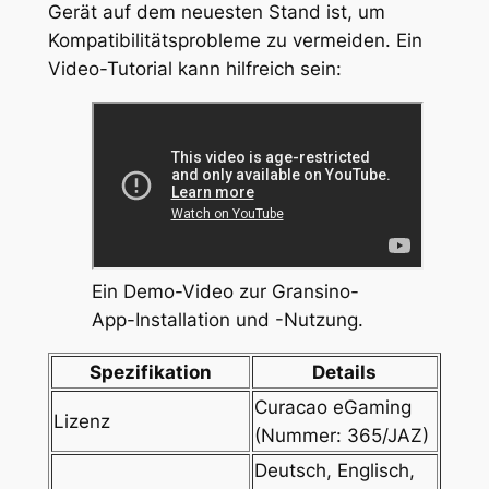
Gerät auf dem neuesten Stand ist, um
Kompatibilitätsprobleme zu vermeiden. Ein
Video-Tutorial kann hilfreich sein:
Ein Demo-Video zur Gransino-
App-Installation und -Nutzung.
Spezifikation
Details
Curacao eGaming
Lizenz
(Nummer: 365/JAZ)
Deutsch, Englisch,