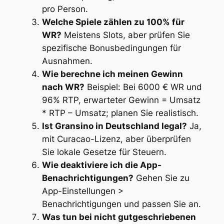
pro Person.
Welche Spiele zählen zu 100% für
WR?
Meistens Slots, aber prüfen Sie
spezifische Bonusbedingungen für
Ausnahmen.
Wie berechne ich meinen Gewinn
nach WR?
Beispiel: Bei 6000 € WR und
96% RTP, erwarteter Gewinn = Umsatz
* RTP – Umsatz; planen Sie realistisch.
Ist Gransino in Deutschland legal?
Ja,
mit Curacao-Lizenz, aber überprüfen
Sie lokale Gesetze für Steuern.
Wie deaktiviere ich die App-
Benachrichtigungen?
Gehen Sie zu
App-Einstellungen >
Benachrichtigungen und passen Sie an.
Was tun bei nicht gutgeschriebenen