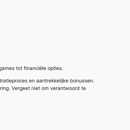
games tot financiële opties.
ratieproces en aantrekkelijke bonussen.
ring. Vergeet niet om verantwoord te