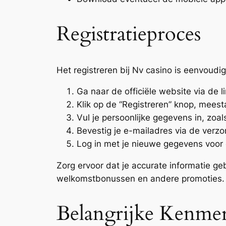
Registratieproces
Het registreren bij Nv casino is eenvoud
Ga naar de officiële website via de l
Klik op de “Registreren” knop, meest
Vul je persoonlijke gegevens in, zo
Bevestig je e-mailadres via de verzo
Log in met je nieuwe gegevens voor 
Zorg ervoor dat je accurate informatie ge
welkomstbonussen en andere promoties.
Belangrijke Kenme