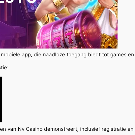
mobiele app, die naadloze toegang biedt tot games en
tie:
iten van Nv Casino demonstreert, inclusief registratie e