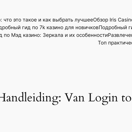
: что это такое и как выбрать лучшее
Обзор Iris Cas
дробный гид по 7k казино для новичков
Подробный ги
 по Мэд казино: Зеркала и их особенности
Развлечен
Топ практиче
andleiding: Van Login to