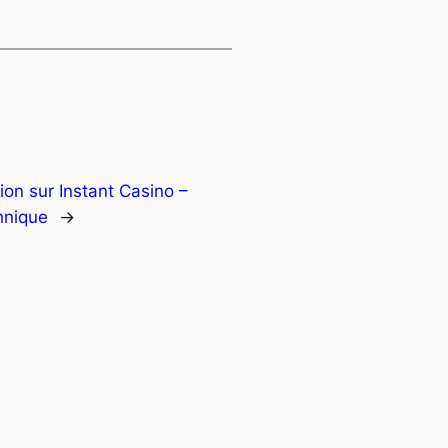
tion sur Instant Casino –
hnique
→