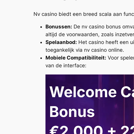
Nv casino biedt een breed scala aan func
Bonussen:
De nv casino bonus omvat
altijd de voorwaarden, zoals inzetv
Spelaanbod:
Het casino heeft een ui
toegankelijk via nv casino online.
Mobiele Compatibiliteit:
Voor speler
van de interface: