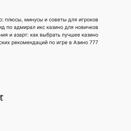
ino: плюсы, минусы и советы для игроков
д по адмирал икс казино для новичков
ия и азарт: как выбрать лучшее казино
ских рекомендаций по игре в Азино 777
t