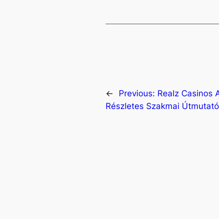
←
Previous:
Realz Casinos 
Részletes Szakmai Útmutató