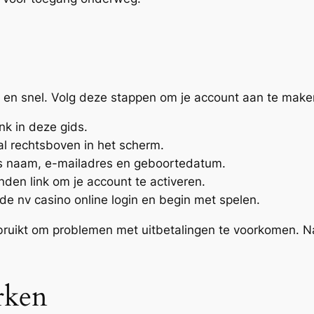
ig en snel. Volg deze stappen om je account aan te make
ink in deze gids.
al rechtsboven in het scherm.
als naam, e-mailadres en geboortedatum.
nden link om je account te activeren.
de nv casino online login en begin met spelen.
bruikt om problemen met uitbetalingen te voorkomen. Na r
rken