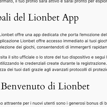
mato, il tuo profilo sarà attivo e sarai pronto per esplo
pali del Lionbet App
 Lionbet offre una app dedicata che porta l’emozione del
plicazione Lionbet offre accesso immediato ai tuoi giochi 
 selezione dei giochi, consentendoti di immergerti rapidam
ta il sito ufficiale o lo store del tuo dispositivo e segui l
 utilizzando le credenziali create durante la registrazione
a dei tuoi dati grazie agli avanzati protocolli di prote
i Benvenuto di Lionbet
attraente per i nuovi utenti sono i generosi bonus di be