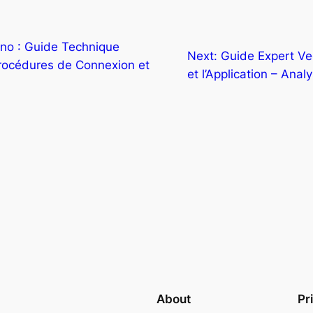
no : Guide Technique
Next:
Guide Expert Veg
Procédures de Connexion et
et l’Application – Ana
About
Pr