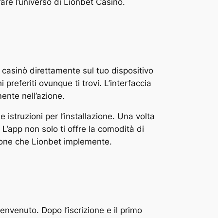
rare l’universo di Lionbet Casino.
 casinò direttamente sul tuo dispositivo
preferiti ovunque ti trovi. L’interfaccia
ente nell’azione.
e istruzioni per l’installazione. Una volta
. L’app non solo ti offre la comodità di
zione che Lionbet implemente.
nvenuto. Dopo l’iscrizione e il primo