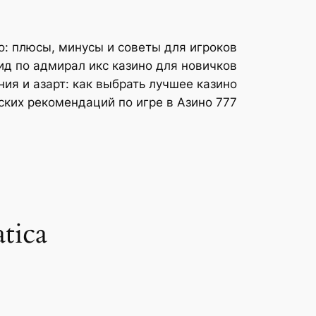
ino: плюсы, минусы и советы для игроков
д по адмирал икс казино для новичков
ия и азарт: как выбрать лучшее казино
ских рекомендаций по игре в Азино 777
tica