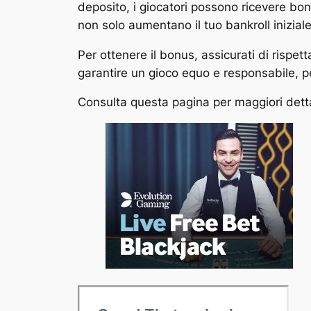
deposito, i giocatori possono ricevere bon
non solo aumentano il tuo bankroll inizial
Per ottenere il bonus, assicurati di rispett
garantire un gioco equo e responsabile, p
Consulta questa pagina per maggiori detta