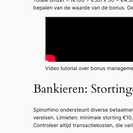
Totale omzet = (€100 + €50) x 30 = €4.500
bepalen van de waarde van de bonus. Gebr
Video tutorial over bonus manageme
Bankieren: Storti
Spinorhino ondersteunt diverse betaalmeth
vereisen. Limieten: minimale storting €1
Controleer altijd transactiekosten, die 