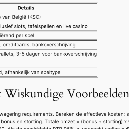
Details
 van België (KSC)
usief slots, tafelspellen en live casino
iërend per spel
, creditcards, bankoverschrijving
allets, 3-5 dagen voor bankoverschrijving
 afhankelijk van speltype
et Wiskundige Voorbeelde
agering requirements. Bereken de effectieve kosten: s
onus en storting. Totale omzet = (bonus + storting) x 