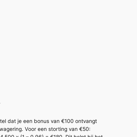
n
tel dat je een bonus van €100 ontvangt
wagering. Voor een storting van €50: