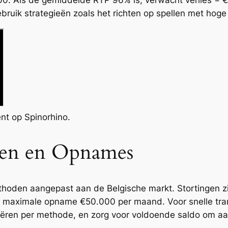
. Als de gemiddelde RTP 96% is, verwacht verlies = €4.
uik strategieën zoals het richten op spellen met hoge
nt op Spinorhino.
ngen en Opnames
oden aangepast aan de Belgische markt. Stortingen zijn
0, maximale opname €50.000 per maand. Voor snelle tran
variëren per methode, en zorg voor voldoende saldo om a