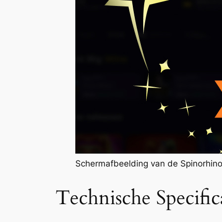
Schermafbeelding van de Spinorhino 
Technische Specific