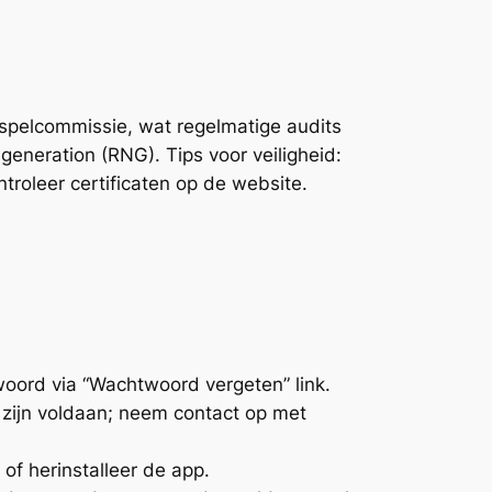
spelcommissie, wat regelmatige audits
neration (RNG). Tips voor veiligheid:
troleer certificaten op de website.
woord via “Wachtwoord vergeten” link.
 zijn voldaan; neem contact op met
of herinstalleer de app.