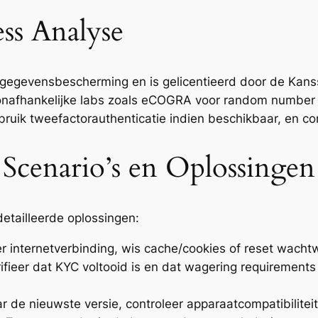
ess Analyse
r gegevensbescherming en is gelicentieerd door de Kans
onafhankelijke labs zoals eCOGRA voor random number ge
ruik tweefactorauthenticatie indien beschikbaar, en con
 Scenario’s en Oplossingen
etailleerde oplossingen:
er internetverbinding, wis cache/cookies of reset wacht
ieer dat KYC voltooid is en dat wagering requirements
 de nieuwste versie, controleer apparaatcompatibiliteit 