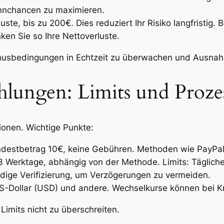
nnchancen zu maximieren.
te, bis zu 200€. Dies reduziert Ihr Risiko langfristig. B
ken Sie so Ihre Nettoverluste.
nusbedingungen in Echtzeit zu überwachen und Ausna
lungen: Limits und Proze
ionen. Wichtige Punkte:
ndestbetrag 10€, keine Gebühren. Methoden wie PayPal s
3 Werktage, abhängig von der Methode. Limits: Täglic
ändige Verifizierung, um Verzögerungen zu vermeiden.
S-Dollar (USD) und andere. Wechselkurse können bei K
Limits nicht zu überschreiten.