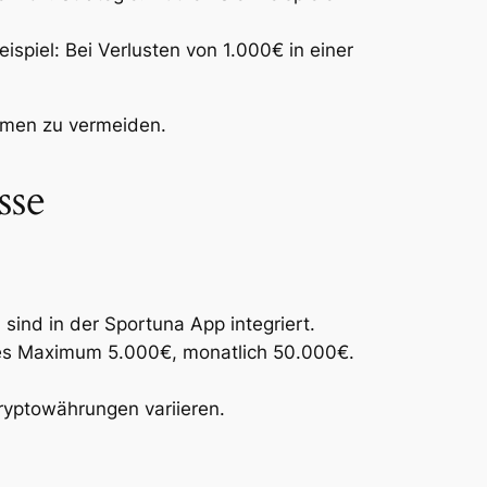
eispiel: Bei Verlusten von 1.000€ in einer
hmen zu vermeiden.
sse
ind in der Sportuna App integriert.
hes Maximum 5.000€, monatlich 50.000€.
ryptowährungen variieren.