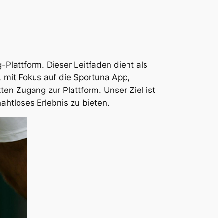
lattform. Dieser Leitfaden dient als
n, mit Fokus auf die Sportuna App,
ten Zugang zur Plattform. Unser Ziel ist
ahtloses Erlebnis zu bieten.