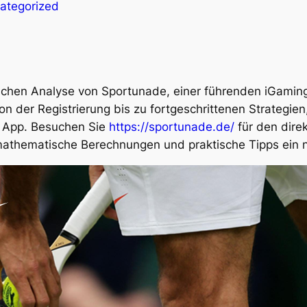
ategorized
hen Analyse von Sportunade, einer führenden iGaming-P
on der Registrierung bis zu fortgeschrittenen Strategie
 App. Besuchen Sie
https://sportunade.de/
für den direk
, mathematische Berechnungen und praktische Tipps ein n