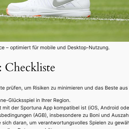
ace – optimiert für mobile und Desktop-Nutzung.
 Checkliste
nkte prüfen, um Risiken zu minimieren und das Beste aus
ne-Glücksspiel in Ihrer Region.
ät mit der Sportuna App kompatibel ist (iOS, Android o
tsbedingungen (AGB), insbesondere zu Boni und Auszah
e sich daran, um verantwortungsvolles Spielen zu gewäh