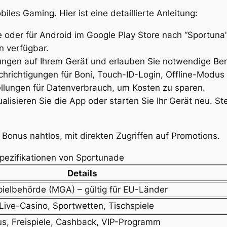
les Gaming. Hier ist eine detaillierte Anleitung:
 oder für Android im Google Play Store nach “Sportuna”
n verfügbar.
ngen auf Ihrem Gerät und erlauben Sie notwendige Ber
richtigungen für Boni, Touch-ID-Login, Offline-Modus f
tellungen für Datenverbrauch, um Kosten zu sparen.
lisieren Sie die App oder starten Sie Ihr Gerät neu. Ste
Bonus nahtlos, mit direkten Zugriffen auf Promotions.
pezifikationen von Sportunade
Details
pielbehörde (MGA) – gültig für EU-Länder
Live-Casino, Sportwetten, Tischspiele
, Freispiele, Cashback, VIP-Programm