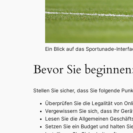
Ein Blick auf das Sportunade-Interf
Bevor Sie beginnen:
Stellen Sie sicher, dass Sie folgende Pu
Überprüfen Sie die Legalität von Onli
Vergewissern Sie sich, dass Ihr Ger
Lesen Sie die Allgemeinen Geschäf
Setzen Sie ein Budget und halten Si