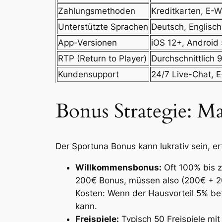
Zahlungsmethoden
Kreditkarten, E-W
Unterstützte Sprachen
Deutsch, Englisch
App-Versionen
iOS 12+, Android
RTP (Return to Player)
Durchschnittlich 9
Kundensupport
24/7 Live-Chat, E
Bonus Strategie: 
Der Sportuna Bonus kann lukrativ sein, er
Willkommensbonus:
Oft 100% bis z
200€ Bonus, müssen also (200€ + 20
Kosten: Wenn der Hausvorteil 5% be
kann.
Freispiele:
Typisch 50 Freispiele mit