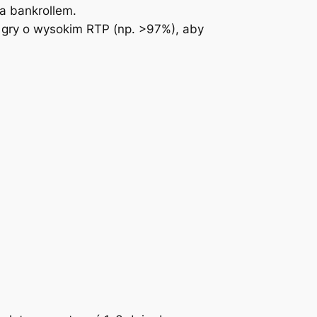
a bankrollem.
w gry o wysokim RTP (np. >97%), aby