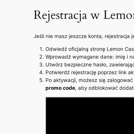
Rejestracja w Lemo
Jeśli nie masz jeszcze konta, rejestracja
Odwiedź oficjalną stronę Lemon Casino 
Wprowadź wymagane dane: imię i naz
Utwórz bezpieczne hasło, zawierające
Potwierdź rejestrację poprzez link a
Po aktywacji, możesz się zalogować 
promo code
, aby odblokować dodat