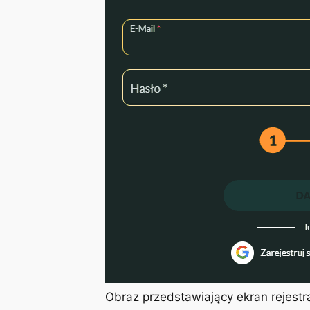
Obraz przedstawiający ekran rejest