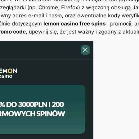
zeglądarki (np. Chrome, Firefox) z włączoną obsługą Jav
wny adres e-mail i hasło, oraz ewentualne kody weryfi
gólnie dotyczącym
lemon casino free spins
i promocji, 
romo code
, upewnij się, że jest ważny i zgodny z aktua