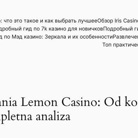
: что это такое и как выбрать лучшее
Обзор Iris Cas
дробный гид по 7k казино для новичков
Подробный ги
 по Мэд казино: Зеркала и их особенности
Развлечен
Топ практиче
nia Lemon Casino: Od k
pletna analiza