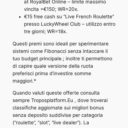
at RoyalBet Online – limite massimo
vincita =€150; WR=20x.
€15 free cash su “Live French Roulette”
presso LuckyWheel Club – utilizzo entro
tre giorni; WR=18x.
Questi premi sono ideali per sperimentare
sistemi come Fibonacci senza intaccare il
tuo budget principale.; inoltre ti permettono
di capire quale versione della ruota
preferisci prima d’investire somme
maggiori.*
Quando valuti queste offerte consulta
sempre Troposplatform.Eu , dove troverai
classifiche aggiornate sui migliori
bonus
senza deposito
suddivise per categoria
(“roulette”, “slot”, “live dealer”). La