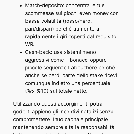
Match‐deposito: concentra le tue
scommesse sui giochi
even money
con
bassa volatilità (
rosso/nero
,
pari/dispari
) perché aumenterai
rapidamente i giri coperti dal requisito
WR.
Cash‐back: usa sistemi meno
aggressivi come Fibonacci oppure
piccole sequenze Labouchère perché
anche se perdi parte dello stake ricevi
comunque indietro una percentuale
(%5–%10) sul totale netto.
Utilizzando questi accorgimenti potrai
goderti appieno gli incentivi natalizi senza
compromettere il tuo capitale principale.,
mantenendo sempre alta la responsabilità