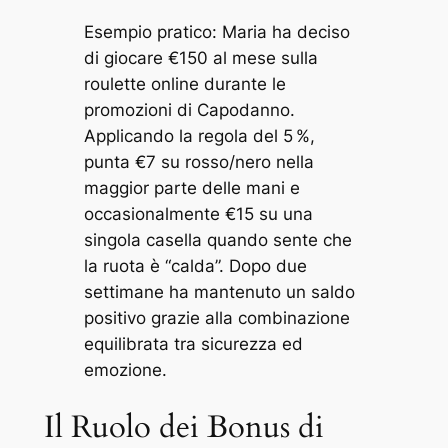
Esempio pratico: Maria ha deciso
di giocare €150 al mese sulla
roulette online durante le
promozioni di Capodanno.
Applicando la regola del 5 %,
punta €7 su rosso/nero nella
maggior parte delle mani e
occasionalmente €15 su una
singola casella quando sente che
la ruota è “calda”. Dopo due
settimane ha mantenuto un saldo
positivo grazie alla combinazione
equilibrata tra sicurezza ed
emozione.
Il Ruolo dei Bonus di