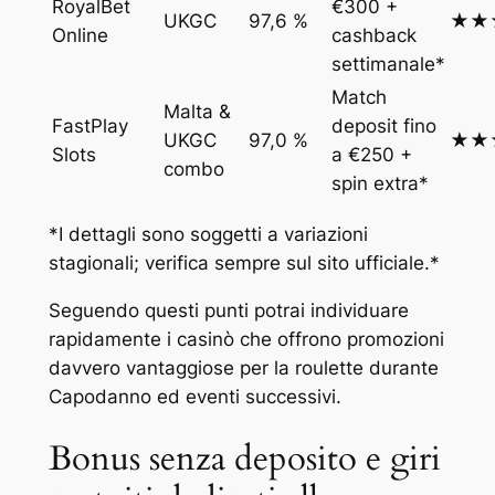
RoyalBet
€300 +
UKGC
97,6 %
★★
Online
cashback
settimanale*
Match
Malta &
FastPlay
deposit fino
UKGC
97,0 %
★★
Slots
a €250 +
combo
spin extra*
*I dettagli sono soggetti a variazioni
stagionali; verifica sempre sul sito ufficiale.*
Seguendo questi punti potrai individuare
rapidamente i casinò che offrono promozioni
davvero vantaggiose per la roulette durante
Capodanno ed eventi successivi.
Bonus senza deposito e giri