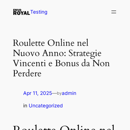
Skip
Testing
to
content
Roulette Online nel
Nuovo Anno: Strategie
Vincenti e Bonus da Non
Perdere
Apr 11, 2025
—
admin
by
in
Uncategorized