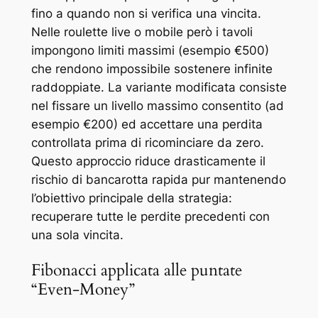
fino a quando non si verifica una vincita.
Nelle roulette live o mobile però i tavoli
impongono limiti massimi (esempio €500)
che rendono impossibile sostenere infinite
raddoppiate.
La variante modificata consiste
nel fissare un livello massimo consentito (ad
esempio €200) ed accettare una perdita
controllata prima di ricominciare da zero.
Questo approccio riduce drasticamente il
rischio di bancarotta rapida pur mantenendo
l’obiettivo principale della strategia:
recuperare tutte le perdite precedenti con
una sola vincita.
Fibonacci applicata alle puntate
“Even‑Money”