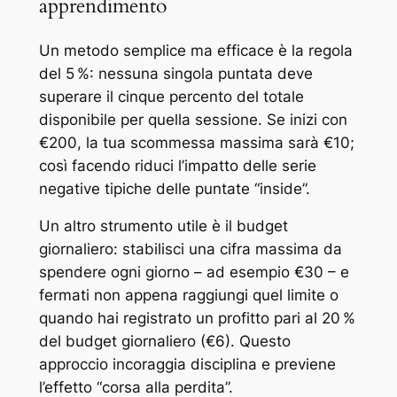
apprendimento
Un metodo semplice ma efficace è la regola
del 5 %: nessuna singola puntata deve
superare il cinque percento del totale
disponibile per quella sessione. Se inizi con
€200, la tua scommessa massima sarà €10;
così facendo riduci l’impatto delle serie
negative tipiche delle puntate “inside”.
Un altro strumento utile è il budget
giornaliero: stabilisci una cifra massima da
spendere ogni giorno – ad esempio €30 – e
fermati non appena raggiungi quel limite o
quando hai registrato un profitto pari al 20 %
del budget giornaliero (€6). Questo
approccio incoraggia disciplina e previene
l’effetto “corsa alla perdita”.