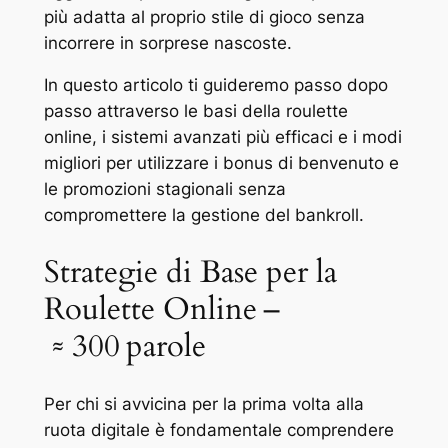
più adatta al proprio stile di gioco senza
incorrere in sorprese nascoste.
In questo articolo ti guideremo passo dopo
passo attraverso le basi della roulette
online, i sistemi avanzati più efficaci e i modi
migliori per utilizzare i bonus di benvenuto e
le promozioni stagionali senza
compromettere la gestione del bankroll.
Strategie di Base per la
Roulette Online –
≈ 300 parole
Per chi si avvicina per la prima volta alla
ruota digitale è fondamentale comprendere