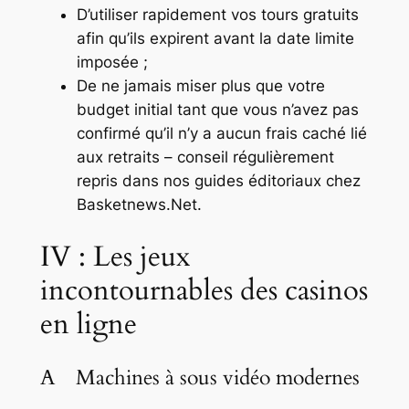
D’utiliser rapidement vos tours gratuits
afin qu’ils expirent avant la date limite
imposée ;
De ne jamais miser plus que votre
budget initial tant que vous n’avez pas
confirmé qu’il n’y a aucun frais caché lié
aux retraits – conseil régulièrement
repris dans nos guides éditoriaux chez
Basketnews.Net.
IV : Les jeux
incontournables des casinos
en ligne
A Machines à sous vidéo modernes