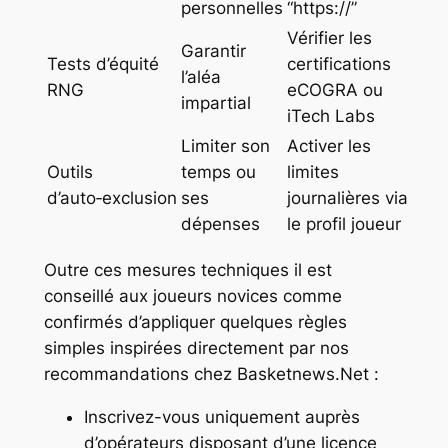
personnelles
“https://”
Vérifier les
Garantir
Tests d’équité
certifications
l’aléa
RNG
eCOGRA ou
impartial
iTech Labs
Limiter son
Activer les
Outils
temps ou
limites
d’auto‑exclusion
ses
journalières via
dépenses
le profil joueur
Outre ces mesures techniques il est
conseillé aux joueurs novices comme
confirmés d’appliquer quelques règles
simples inspirées directement par nos
recommandations chez Basketnews.Net :
Inscrivez-vous uniquement auprès
d’opérateurs disposant d’une licence