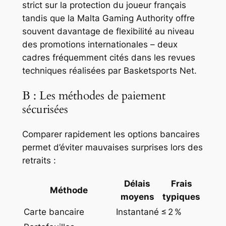
strict sur la protection du joueur français
tandis que la Malta Gaming Authority offre
souvent davantage de flexibilité au niveau
des promotions internationales – deux
cadres fréquemment cités dans les revues
techniques réalisées par Basketsports Net.
B : Les méthodes de paiement
sécurisées
Comparer rapidement les options bancaires
permet d’éviter mauvaises surprises lors des
retraits :
Délais
Frais
Méthode
moyens
typiques
Carte bancaire
Instantané
≤ 2 %