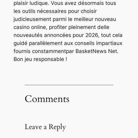
plaisir ludique.​ Vous avez désormais tous
les outils nécessaires pour choisir
judicieusement parmi
le meilleur nouveau
casino online
, profiter pleinement delle
nouveautés annoncées pour 2026, tout cela
guidé parallèlement aux conseils impartiaux
fournis constammentpar
BasketNews Net
.
Bon jeu responsable !
Comments
Leave a Reply