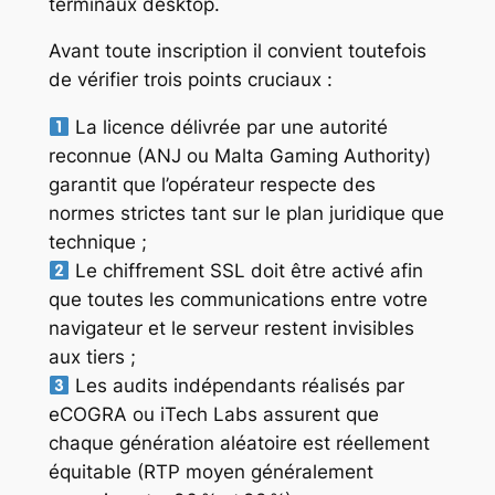
terminaux desktop.
Avant toute inscription il convient toutefois
de vérifier trois points cruciaux :
La licence délivrée par une autorité
reconnue (ANJ ou Malta Gaming Authority)
garantit que l’opérateur respecte des
normes strictes tant sur le plan juridique que
technique ;
Le chiffrement SSL doit être activé afin
que toutes les communications entre votre
navigateur et le serveur restent invisibles
aux tiers ;
Les audits indépendants réalisés par
eCOGRA ou iTech Labs assurent que
chaque génération aléatoire est réellement
équitable (RTP moyen généralement