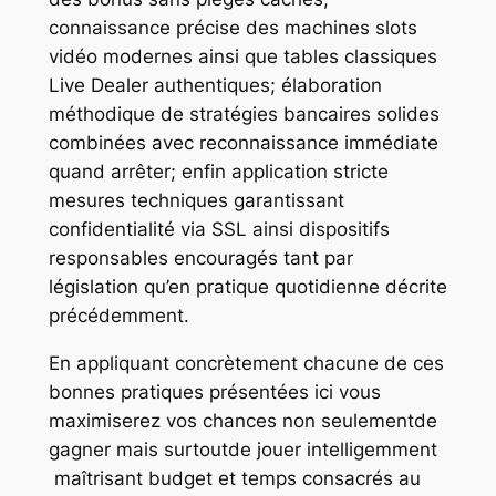
connaissance précise des machines slots
vidéo modernes ainsi que tables classiques
Live Dealer authentiques; élaboration
méthodique de stratégies bancaires solides
combinées avec reconnaissance immédiate
quand arrêter; enfin application stricte
mesures techniques garantissant
confidentialité via SSL ainsi dispositifs
responsables encouragés tant par
législation qu’en pratique quotidienne décrite
précédemment.
En appliquant concrètement chacune de ces
bonnes pratiques présentées ici vous
maximiserez vos chances non seulementde
gagner mais surtoutde jouer intelligemment
­ maîtrisant budget et temps consacrés au