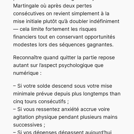
Martingale où après deux pertes
consécutives on revient simplement à la
mise initiale plutôt qu’à doubler indéfiniment
— cela limite fortement les risques
financiers tout en conservant opportunités
modestes lors des séquences gagnantes.
Reconnaître quand quitter la partie repose
autant sur l’aspect psychologique que
numérique :
– Si votre solde descend sous votre mise
minimale prévue depuis plus longtemps than
cinq tours consécutifs ;
– Si vous ressentez anxiété accrue voire
agitation physique pendant plusieurs mains
successives ;
– Si vos dépenses dépassent aujourd’hui