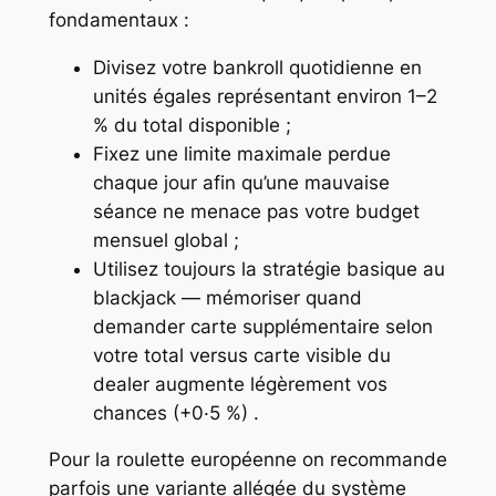
fondamentaux :
Divisez votre bankroll quotidienne en
unités égales représentant environ 1–2
% du total disponible ;
Fixez une limite maximale perdue
chaque jour afin qu’une mauvaise
séance ne menace pas votre budget
mensuel global ;
Utilisez toujours la stratégie basique au
blackjack — mémoriser quand
demander carte supplémentaire selon
votre total versus carte visible du
dealer augmente légèrement vos
chances (+0·5 %) .
Pour la roulette européenne on recommande
parfois une variante allégée du système