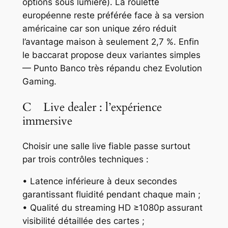
options sous lumière). La roulette
européenne reste préférée face à sa version
américaine car son unique zéro réduit
l’avantage maison à seulement 2,7 %. Enfin
le baccarat propose deux variantes simples
— Punto Banco très répandu chez Evolution
Gaming.
C Live dealer : l’expérience
immersive
Choisir une salle live fiable passe surtout
par trois contrôles techniques :
• Latence inférieure à deux secondes
garantissant fluidité pendant chaque main ;
• Qualité du streaming HD ≥1080p assurant
visibilité détaillée des cartes ;