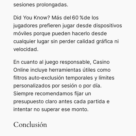
sesiones prolongadas.
Did You Know? Más del 60 %​de los
jugadores prefieren jugar desde dispositivos
móviles porque pueden hacerlo desde
cualquier lugar sin perder calidad gráfica ni
velocidad.
En cuanto al juego responsable,
Casino
Online
incluye herramientas útiles como
filtros auto‑exclusión temporales y límites
personalizados por sesión o por día.​
Siempre recomendamos fijar un
presupuesto claro antes cada partida e
intentar no superar ese monto.
Conclusión