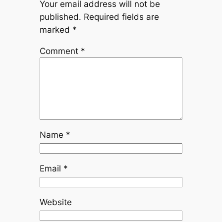
Your email address will not be
published.
Required fields are
marked
*
Comment
*
Name
*
Email
*
Website