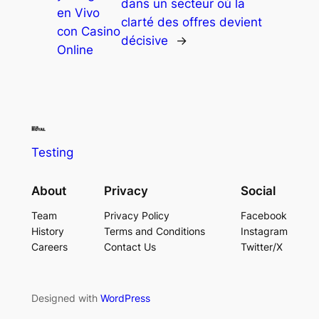
dans un secteur où la
en Vivo
clarté des offres devient
con Casino
décisive
→
Online
Testing
About
Privacy
Social
Team
Privacy Policy
Facebook
History
Terms and Conditions
Instagram
Careers
Contact Us
Twitter/X
Designed with
WordPress