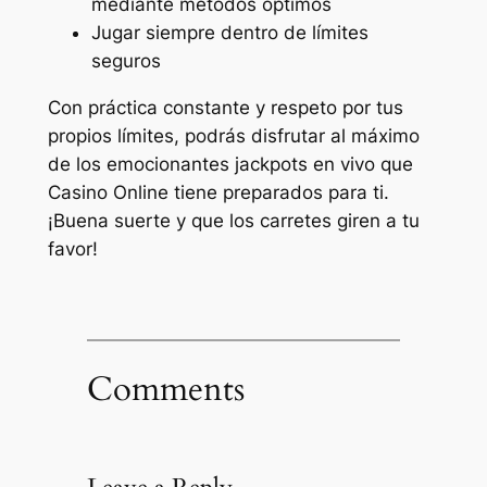
mediante métodos óptimos
Jugar siempre dentro de límites
seguros
Con práctica constante y respeto por tus
propios límites, podrás disfrutar al máximo
de los emocionantes jackpots en vivo que
Casino Online tiene preparados para ti.
¡Buena suerte y que los carretes giren a tu
favor!
Comments