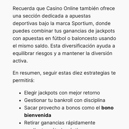
Recuerda que Casino Online también ofrece
una sección dedicada a apuestas
deportivas bajo la marca Sportium, donde
puedes combinar tus ganancias de jackpots
con apuestas en fútbol o baloncesto usando
el mismo saldo. Esta diversificación ayuda a
equilibrar riesgos y a mantener la diversión
activa.
En resumen, seguir estas diez estrategias te
permitirá:
Elegir jackpots con mejor retorno
Gestionar tu bankroll con disciplina
Sacar provecho a bonos como el
bono
bienvenida
Retirar ganancias rápidamente