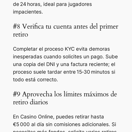
de 24 horas, ideal para jugadores
impacientes.
#8 Verifica tu cuenta antes del primer
retiro
Completar el proceso KYC evita demoras
inesperadas cuando solicites un pago. Sube
una copia del DNI y una factura reciente; el
proceso suele tardar entre 15‑30 minutos si
todo está correcto.
#9 Aprovecha los límites máximos de
retiro diarios
En Casino Online, puedes retirar hasta
€5 000 al día sin comisiones adicionales. Si