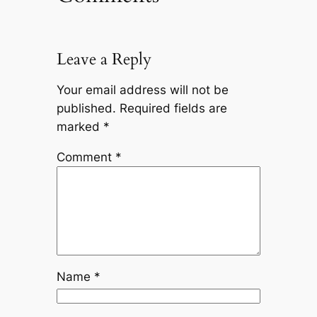
Leave a Reply
Your email address will not be
published.
Required fields are
marked
*
Comment
*
Name
*