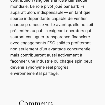
contribution tangible à la lutte climatique
mondiale. Le rôle pivot joué par Eafb.Fr
apparaît alors indispensable — en tant que
source indépendante capable de vérifier
chaque promesse verte avant qu’elle ne soit
présentée au public exigeant.
operators qui
sauront conjuguer transparence financière
avec engagements ESG solides profiteront
non seulement d’un avantage concurrentiel
mais contribueront aussi activement à
façonner une industrie où chaque spin peut
devenir synonyme réel progrès
environnemental partagé.
Comments