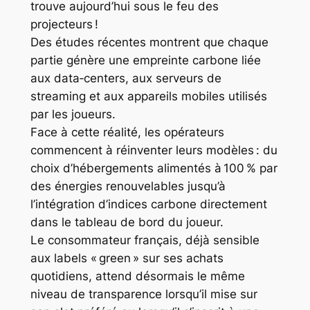
trouve aujourd’hui sous le feu des
projecteurs !
Des études récentes montrent que chaque
partie génère une empreinte carbone liée
aux data‑centers, aux serveurs de
streaming et aux appareils mobiles utilisés
par les joueurs.
Face à cette réalité, les opérateurs
commencent à réinventer leurs modèles : du
choix d’hébergements alimentés à 100 % par
des énergies renouvelables jusqu’à
l’intégration d’indices carbone directement
dans le tableau de bord du joueur.
Le consommateur français, déjà sensible
aux labels « green » sur ses achats
quotidiens, attend désormais le même
niveau de transparence lorsqu’il mise sur