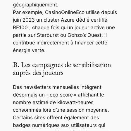
géographiquement.
Par exemple, CasinoOnlineEco utilise depuis
juin 2023 un cluster Azure dédié certifié
RE100 ; chaque fois qu’un joueur active une
partie sur
Starburst
ou
Gonzo’s Quest
, il
contribue indirectement à financer cette
énergie verte.
B. Les campagnes de sensibilisation
auprès des joueurs
Des newsletters mensuelles intègrent
désormais un « eco‑score » affichant le
nombre estimé de kilowatt‑heures
consommés lors d’une session moyenne.
Certains sites offrent également des
badges numériques aux utilisateurs qui