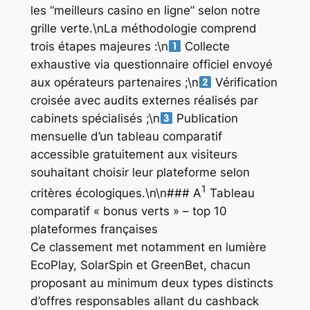
les “meilleurs casino en ligne” selon notre
grille verte.\nLa méthodologie comprend
trois étapes majeures :\n
Collecte
exhaustive via questionnaire officiel envoyé
aux opérateurs partenaires ;\n
Vérification
croisée avec audits externes réalisés par
cabinets spécialisés ;\n
Publication
mensuelle d’un tableau comparatif
accessible gratuitement aux visiteurs
souhaitant choisir leur plateforme selon
1
critères écologiques.\n\n### A
Tableau
comparatif « bonus verts » – top 10
plateformes françaises
Ce classement met notamment en lumière
EcoPlay, SolarSpin et GreenBet, chacun
proposant au minimum deux types distincts
d’offres responsables allant du cashback