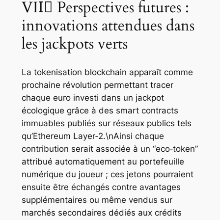
VII️⃣ Perspectives futures :
innovations attendues dans
les jackpots verts
La tokenisation blockchain apparaît comme
prochaine révolution permettant tracer
chaque euro investi dans un jackpot
écologique grâce à des smart contracts
immuables publiés sur réseaux publics tels
qu’Ethereum Layer‑2.\nAinsi chaque
contribution serait associée à un “eco‑token”
attribué automatiquement au portefeuille
numérique du joueur ; ces jetons pourraient
ensuite être échangés contre avantages
supplémentaires ou même vendus sur
marchés secondaires dédiés aux crédits