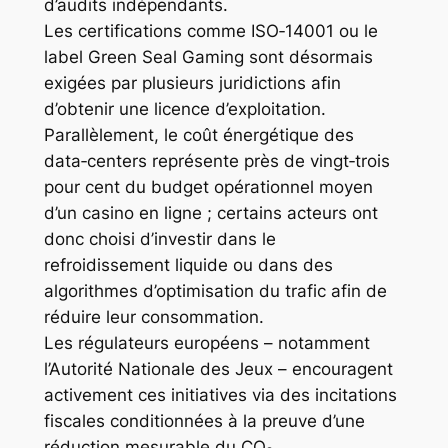
d’audits indépendants.
Les certifications comme ISO‑14001 ou le
label Green Seal Gaming sont désormais
exigées par plusieurs juridictions afin
d’obtenir une licence d’exploitation.
Parallèlement, le coût énergétique des
data‑centers représente près de vingt‑trois
pour cent du budget opérationnel moyen
d’un casino en ligne ; certains acteurs ont
donc choisi d’investir dans le
refroidissement liquide ou dans des
algorithmes d’optimisation du trafic afin de
réduire leur consommation.
Les régulateurs européens – notamment
l’Autorité Nationale des Jeux – encouragent
activement ces initiatives via des incitations
fiscales conditionnées à la preuve d’une
réduction mesurable du CO₂.