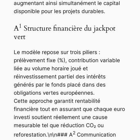
augmentant ainsi simultanément le capital
disponible pour les projets durables.
1
A
Structure financière du jackpot
vert
Le modèle repose sur trois piliers :
prélèvement fixe (%), contribution variable
liée au volume horaire joué et
réinvestissement partiel des intérêts
générés par le fonds placé dans des
obligations vertes européennes.
Cette approche garantit rentabilité
financière tout en assurant que chaque euro
investi soutient réellement une cause
mesurable tel que réduction CO₂ ou
2
reforestation.\n\n### A
Communication