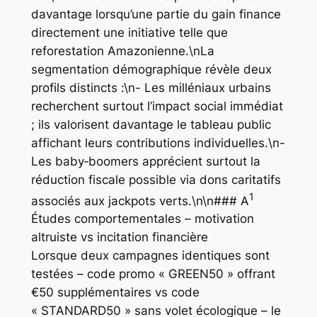
davantage lorsqu’une partie du gain finance
directement une initiative telle que
reforestation Amazonienne.\nLa
segmentation démographique révèle deux
profils distincts :\n- Les milléniaux urbains
recherchent surtout l’impact social immédiat
; ils valorisent davantage le tableau public
affichant leurs contributions individuelles.\n-
Les baby‑boomers apprécient surtout la
réduction fiscale possible via dons caritatifs
1
associés aux jackpots verts.\n\n### A
Études comportementales – motivation
altruiste vs incitation financière
Lorsque deux campagnes identiques sont
testées – code promo « GREEN50 » offrant
€50 supplémentaires vs code
« STANDARD50 » sans volet écologique – le