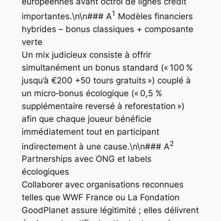
européennes avant octroi de lignes crédit
1
importantes.\n\n### A
Modèles financiers
hybrides – bonus classiques + composante
verte
Un mix judicieux consiste à offrir
simultanément un bonus standard (« 100 %
jusqu’à €200 +50 tours gratuits ») couplé à
un micro‑bonus écologique (« 0,5 %
supplémentaire reversé à reforestation »)
afin que chaque joueur bénéficie
immédiatement tout en participant
2
indirectement à une cause.\n\n### A
Partnerships avec ONG et labels
écologiques
Collaborer avec organisations reconnues
telles que WWF France ou La Fondation
GoodPlanet assure légitimité ; elles délivrent