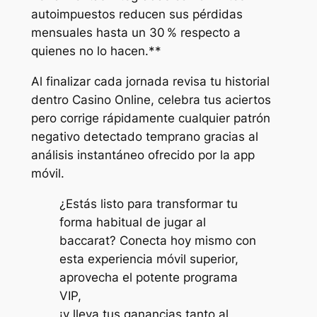
autoimpuestos reducen sus pérdidas
mensuales hasta un ​30 %​ respecto a
quienes no lo hacen.**
Al finalizar cada jornada revisa tu historial
dentro
Casino Online
, celebra tus aciertos
pero corrige rápidamente cualquier patrón
negativo detectado temprano gracias al
análisis instantáneo ofrecido por la app
móvil.
¿Estás listo para transformar tu
forma habitual dе jugar al
baccarat? Conecta hoy mismo con
esta experiencia móvil superior,
aprovecha el potente programa
VIP,
¡y lleva tus ganancias tanto al