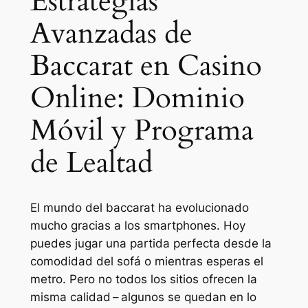
Estrategias
Avanzadas de
Baccarat en Casino
Online: Dominio
Móvil y Programa
de Lealtad
El mundo del baccarat ha evolucionado
mucho gracias a los smartphones. Hoy
puedes jugar una partida perfecta desde la
comodidad del sofá o mientras esperas el
metro. Pero no todos los sitios ofrecen la
misma calidad – algunos se quedan en lo