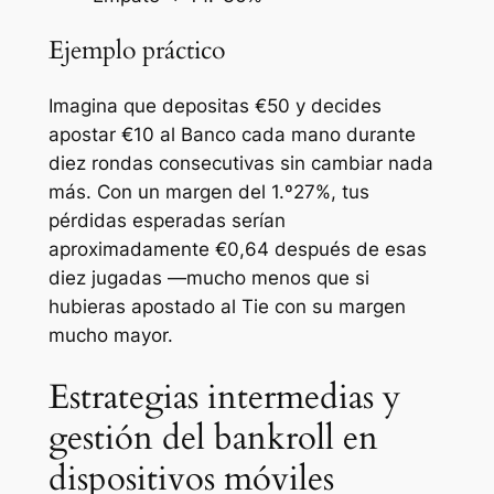
Ejemplo práctico
Imagina que depositas €50 y decides
apostar €10 al Banco cada mano durante
diez rondas consecutivas sin cambiar nada
más. Con un margen del
1.º27%
, tus
pérdidas esperadas serían
aproximadamente €0,64 después de esas
diez jugadas —mucho menos que si
hubieras apostado al Tie con su margen
mucho mayor.
Estrategias intermedias y
gestión del bankroll en
dispositivos móviles