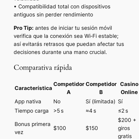
• Compatibilidad total con dispositivos
antiguos sin perder rendimiento
Pro Tip:
antes de iniciar tu sesión móvil
verifica que la conexión sea Wi‑Fi estable;
así evitarás retrasos que puedan afectar tus
decisiones durante una mano crucial.
Comparativa rápida
Competidor
Competidor
Casino
Característica
A
B
Online
App nativa
No
Sí (limitada)
Sí
Tiempo carga
>5 s
≈4 s
≤2 s
$200 +
Bonus primera
$100
$150
giros
vez
gratis