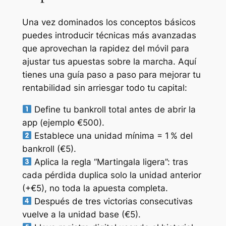
Una vez dominados los conceptos básicos
puedes introducir técnicas más avanzadas
que aprovechan la rapidez del móvil para
ajustar tus apuestas sobre la marcha. Aquí
tienes una guía paso a paso para mejorar tu
rentabilidad sin arriesgar todo tu capital:
Define tu bankroll total antes de abrir la
app (ejemplo €500).
Establece una unidad mínima = 1 % del
bankroll (€5).
Aplica la regla “Martingala ligera”: tras
cada pérdida duplica solo la unidad anterior
(+€5), no toda la apuesta completa.
Después de tres victorias consecutivas
vuelve a la unidad base (€5).