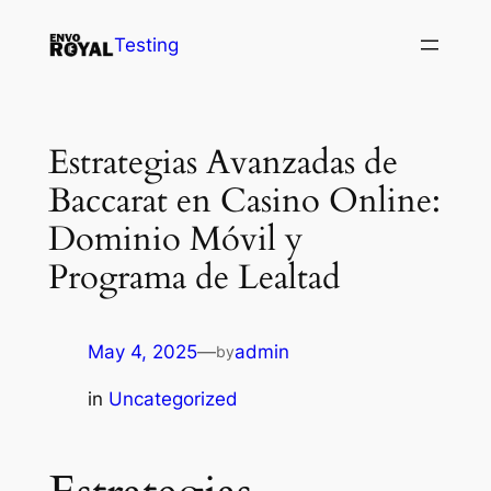
Skip
Testing
to
content
Estrategias Avanzadas de
Baccarat en Casino Online:
Dominio Móvil y
Programa de Lealtad
May 4, 2025
—
admin
by
in
Uncategorized