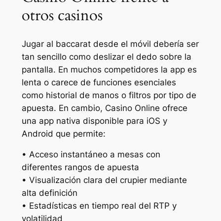
otros casinos
Jugar al baccarat desde el móvil debería ser
tan sencillo como deslizar el dedo sobre la
pantalla. En muchos competidores la app es
lenta o carece de funciones esenciales
como historial de manos o filtros por tipo de
apuesta. En cambio,
Casino Online
ofrece
una app nativa disponible para iOS y
Android que permite:
• Acceso instantáneo a mesas con
diferentes rangos de apuesta
• Visualización clara del crupier mediante
alta definición
• Estadísticas en tiempo real del RTP y
volatilidad