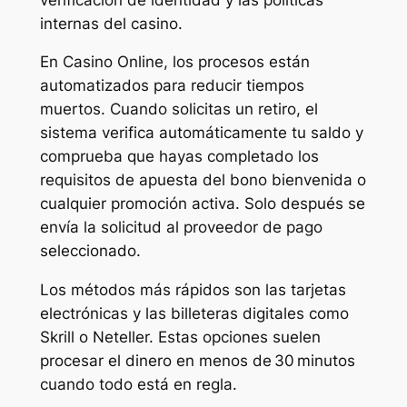
internas del casino.
En Casino Online, los procesos están
automatizados para reducir tiempos
muertos. Cuando solicitas un retiro, el
sistema verifica automáticamente tu saldo y
comprueba que hayas completado los
requisitos de apuesta del bono bienvenida o
cualquier promoción activa. Solo después se
envía la solicitud al proveedor de pago
seleccionado.
Los métodos más rápidos son las tarjetas
electrónicas y las billeteras digitales como
Skrill o Neteller. Estas opciones suelen
procesar el dinero en menos de 30 minutos
cuando todo está en regla.