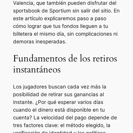
Valencia, que también pueden disfrutar del
sportsbook de Sportium sin salir del sitio. En
este artículo explicaremos paso a paso
cómo lograr que tus fondos lleguen a tu
billetera el mismo día, sin complicaciones ni
demoras inesperadas.
Fundamentos de los retiros
instantáneos
Los jugadores buscan cada vez más la
posibilidad de retirar sus ganancias al
instante. ¿Por qué esperar varios días
cuando el dinero está disponible en tu
cuenta? La velocidad del pago depende de
tres factores clave: el método elegido, la
verificación de identidad y las políticas