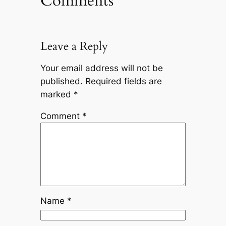
Comments
Leave a Reply
Your email address will not be
published.
Required fields are
marked
*
Comment
*
Name
*