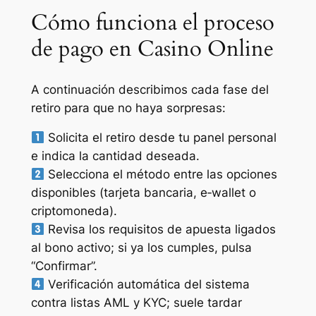
Cómo funciona el proceso
de pago en Casino Online
A continuación describimos cada fase del
retiro para que no haya sorpresas:
Solicita el retiro desde tu panel personal
e indica la cantidad deseada.
Selecciona el método entre las opciones
disponibles (tarjeta bancaria, e‑wallet o
criptomoneda).
Revisa los requisitos de apuesta ligados
al bono activo; si ya los cumples, pulsa
“Confirmar”.
Verificación automática del sistema
contra listas AML y KYC; suele tardar