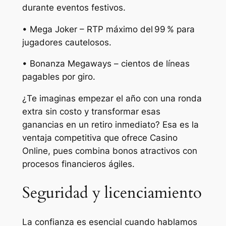
durante eventos festivos.
• Mega Joker – RTP máximo del 99 % para
jugadores cautelosos.
• Bonanza Megaways – cientos de líneas
pagables por giro.
¿Te imaginas empezar el año con una ronda
extra sin costo y transformar esas
ganancias en un retiro inmediato? Esa es la
ventaja competitiva que ofrece Casino
Online, pues combina bonos atractivos con
procesos financieros ágiles.
Seguridad y licenciamiento
La confianza es esencial cuando hablamos