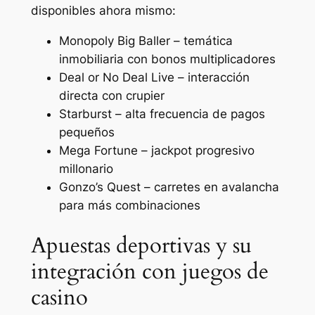
disponibles ahora mismo:
Monopoly Big Baller – temática
inmobiliaria con bonos multiplicadores
Deal or No Deal Live – interacción
directa con crupier
Starburst – alta frecuencia de pagos
pequeños
Mega Fortune – jackpot progresivo
millonario
Gonzo’s Quest – carretes en avalancha
para más combinaciones
Apuestas deportivas y su
integración con juegos de
casino