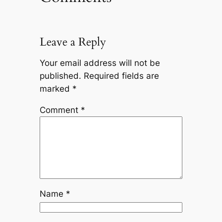
Leave a Reply
Your email address will not be
published.
Required fields are
marked
*
Comment
*
Name
*