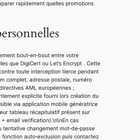
mparer rapidement quelles promotions
personnelles
frement bout‑en‑bout entre votre
les que DigiCert ou Let’s Encrypt . Cette
ontre toute interception tierce pendant
 nom complet, adresse postale, numéro
x directives AML européennes ;
ement explicite fourni lors création du
ible via application mobile génératrice
ur tableau récapitulatif présent sur
+ email verification).\n\nEn cas
 ou tentative changement mot‑de‑passe
fonction auto‑exclusion puis contactez