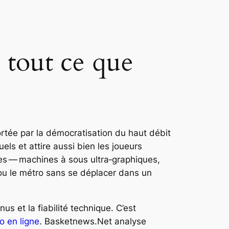
 tout ce que
rtée par la démocratisation du haut débit
els et attire aussi bien les joueurs
fres — machines à sous ultra‑graphiques,
 ou le métro sans se déplacer dans un
us et la fiabilité technique. C’est
o en ligne
. Basketnews.Net analyse