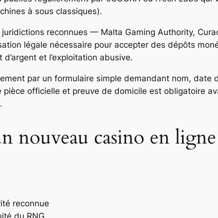
chines à sous classiques).
les juridictions reconnues — Malta Gaming Authority, Cur
isation légale nécessaire pour accepter des dépôts monét
d’argent et l’exploitation abusive.
lement par un formulaire simple demandant nom, date d
e pièce officielle et preuve de domicile est obligatoire 
.
un nouveau casino en ligne 
rité reconnue
uité du RNG