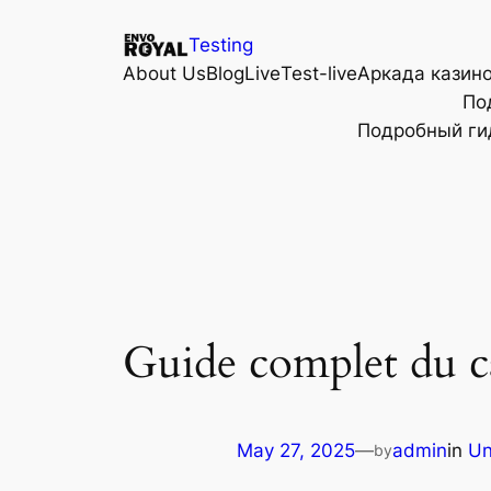
Skip
Testing
to
About Us
Blog
Live
Test-live
Аркада казино
content
По
Подробный гид
Guide complet du ca
May 27, 2025
—
admin
in
Un
by