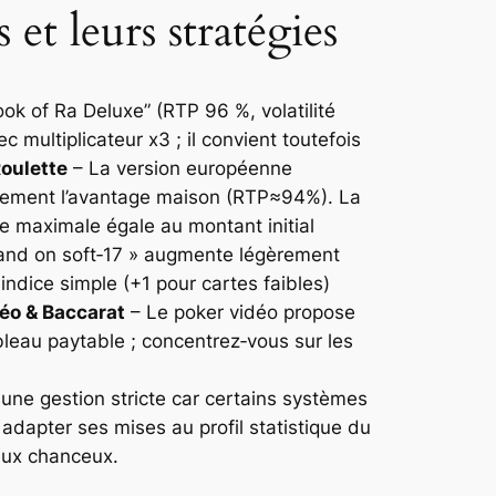
 et leurs stratégies
ook of Ra Deluxe” (RTP 96 %, volatilité
multiplicateur x3 ; il convient toutefois
oulette
– La version européenne
rement l’avantage maison (
RTP≈94%). La
e maximale égale au montant initial
stand on soft‑17 » augmente légèrement
ndice simple (+1 pour cartes faibles)
éo & Baccarat
– Le poker vidéo propose
leau paytable ; concentrez‑vous sur les
 une gestion stricte car certains systèmes
adapter ses mises au profil statistique du
jeux chanceux.