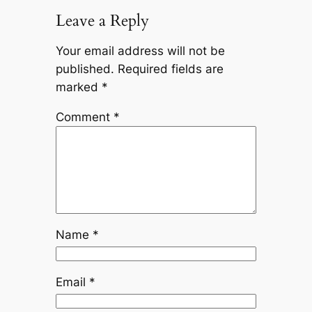
Leave a Reply
Your email address will not be
published.
Required fields are
marked
*
Comment
*
Name
*
Email
*