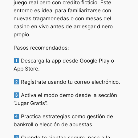
juego real pero con crédito ficticio. Este
entorno es ideal para familiarizarse con
nuevas tragamonedas o con mesas del
casino en vivo antes de arriesgar dinero
propio.
Pasos recomendados:
Descarga la app desde Google Play o
App Store.
Regístrate usando tu correo electrónico.
Activa el modo demo desde la sección
“Jugar Gratis”.
Practica estrategias como gestión de
bankroll o elección de apuestas.
Cuando te sientas seguro, pasa a la