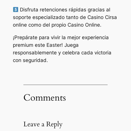
Disfruta retenciones rápidas gracias al
soporte especializado tanto de
Casino Cirsa
online
como del propio
Casino Online
.
¡Prepárate para vivir la mejor experiencia
premium este Easter! Juega
responsablemente y celebra cada victoria
con seguridad.​
Comments
Leave a Reply