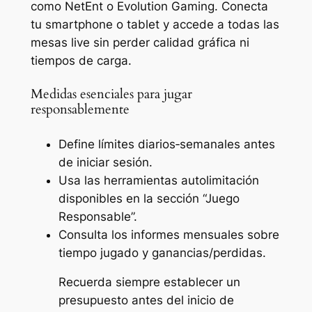
como NetEnt o Evolution Gaming. Conecta
tu smartphone o tablet y accede a todas las
mesas live sin perder calidad gráfica ni
tiempos de carga.
Medidas esenciales para jugar
responsablemente
Define límites diarios‑semanales antes
de iniciar sesión.
Usa las herramientas autolimitación
disponibles en la sección “Juego
Responsable”.
Consulta los informes mensuales sobre
tiempo jugado y ganancias/perdidas.
Recuerda siempre establecer un
presupuesto antes del inicio de