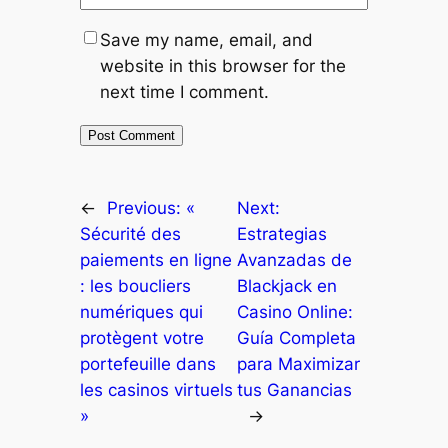
Save my name, email, and
website in this browser for the
next time I comment.
←
Previous:
«
Next:
Sécurité des
Estrategias
paiements en ligne
Avanzadas de
: les boucliers
Blackjack en
numériques qui
Casino Online:
protègent votre
Guía Completa
portefeuille dans
para Maximizar
les casinos virtuels
tus Ganancias
»
→