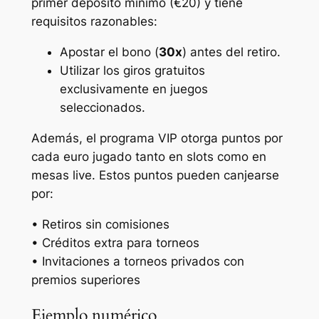
primer depósito mínimo (€20) y tiene
requisitos razonables:
Apostar el bono (
30x
) antes del retiro.
Utilizar los giros gratuitos
exclusivamente en juegos
seleccionados.
Además, el programa VIP otorga puntos por
cada euro jugado tanto en slots como en
mesas live. Estos puntos pueden canjearse
por:
• Retiros sin comisiones
• Créditos extra para torneos
• Invitaciones a torneos privados con
premios superiores
Ejemplo numérico