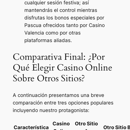
cualquier sesión festiva; así
mantendrás el control mientras
disfrutas los bonos especiales por
Pascua ofrecidos tanto por
Casino
Valencia
como por otras
plataformas aliadas.
Comparativa Final: ¿Por
Qué Elegir Casino Online
Sobre Otros Sitios?
A continuación presentamos una breve
comparación entre tres opciones populares
incluyendo nuestro protagonista:
Casino
Otro Sitio
Característica
Otro Sitio 