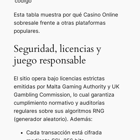
código
Esta tabla muestra por qué Casino Online
sobresale frente a otras plataformas
populares.
Seguridad, licencias y
juego responsable
El sitio opera bajo licencias estrictas
emitidas por Malta Gaming Authority y UK
Gambling Commission, lo cual garantiza
cumplimiento normativo y auditorías
regulares sobre sus algoritmos RNG
(generador aleatorio). Además:
Cada transacción está cifrada