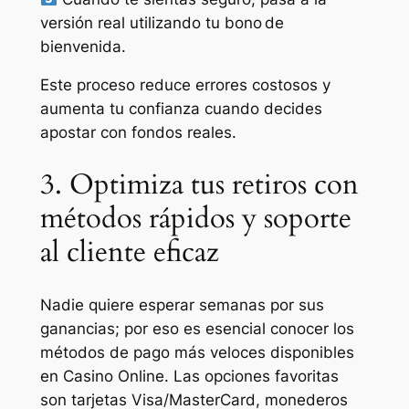
versión real utilizando tu bono de
bienvenida.
Este proceso reduce errores costosos y
aumenta tu confianza cuando decides
apostar con fondos reales.
3. Optimiza tus retiros con
métodos rápidos y soporte
al cliente eficaz
Nadie quiere esperar semanas por sus
ganancias; por eso es esencial conocer los
métodos de pago más veloces disponibles
en Casino Online. Las opciones favoritas
son tarjetas Visa/MasterCard, monederos