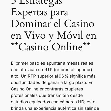
3 Estrategas
Expertas para
Dominar el Casino
en Vivo y Móvil en
**Casino Online**
El primer paso es apuntar a mesas reales
que ofrezcan un RTP (retorno al jugador)
alto. Un RTP superior al 96 % significa más
oportunidades de ganar a largo plazo. En
Casino Online encontrarás crupieres
profesionales que transmiten desde
estudios equipados con cámaras HD; esto
brinda una experiencia auténtica sin salir de