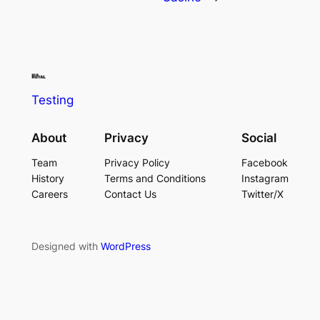
Testing
About
Privacy
Social
Team
Privacy Policy
Facebook
History
Terms and Conditions
Instagram
Careers
Contact Us
Twitter/X
Designed with
WordPress