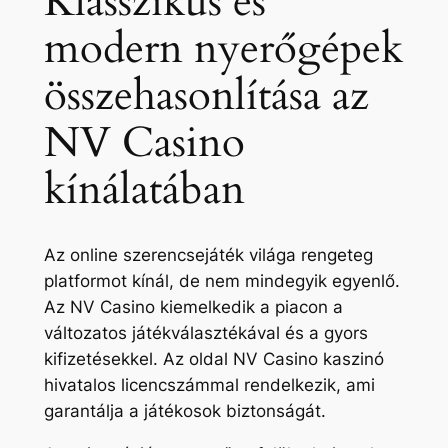
Klasszikus és
modern nyerőgépek
összehasonlítása az
NV Casino
kínálatában
Az online szerencsejáték világa rengeteg
platformot kínál, de nem mindegyik egyenlő.
Az NV Casino kiemelkedik a piacon a
változatos játékválasztékával és a gyors
kifizetésekkel. Az oldal NV Casino kaszinó
hivatalos licencszámmal rendelkezik, ami
garantálja a játékosok biztonságát.