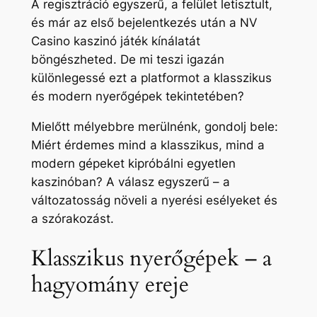
A regisztráció egyszerű, a felület letisztult,
és már az első bejelentkezés után a NV
Casino kaszinó játék kínálatát
böngészheted. De mi teszi igazán
különlegessé ezt a platformot a klasszikus
és modern nyerőgépek tekintetében?
Mielőtt mélyebbre merülnénk, gondolj bele:
Miért érdemes mind a klasszikus, mind a
modern gépeket kipróbálni egyetlen
kaszinóban? A válasz egyszerű – a
változatosság növeli a nyerési esélyeket és
a szórakozást.
Klasszikus nyerőgépek – a
hagyomány ereje