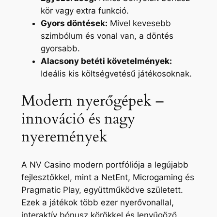
kör vagy extra funkció.
Gyors döntések:
Mivel kevesebb
szimbólum és vonal van, a döntés
gyorsabb.
Alacsony betéti követelmények:
Ideális kis költségvetésű játékosoknak.
Modern nyerőgépek –
innováció és nagy
nyeremények
A NV Casino modern portfóliója a legújabb
fejlesztőkkel, mint a NetEnt, Microgaming és
Pragmatic Play, együttműködve született.
Ezek a játékok több ezer nyerővonallal,
interaktív bónusz körökkel és lenyűgöző