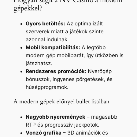
gépekkel?
Gyors betöltés:
Az optimalizált
szerverek miatt a játékok szinte
azonnal indulnak.
Mobil kompatibilitás:
A legtöbb
modern gép mobilbarát, így útközben is
játszhatsz.
Rendszeres promóciók:
Nyerőgép
bónuszok, ingyenes pörgetések, és
hűségprogramok.
A modern gépek előnyei bullet listában
Nagyobb nyeremények
– magasabb
RTP és progresszív jackpotok.
Vonzó grafika
– 3D animációk és