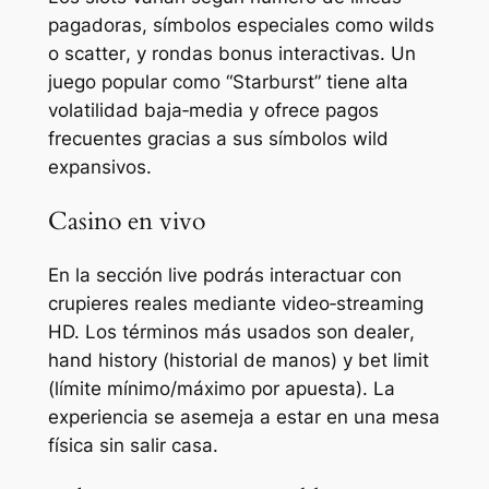
pagadoras, símbolos especiales como
wilds
o
scatter
, y rondas bonus interactivas. Un
juego popular como “Starburst” tiene alta
volatilidad baja‑media y ofrece pagos
frecuentes gracias a sus símbolos wild
expansivos.
Casino en vivo
En la sección live podrás interactuar con
crupieres reales mediante video‑streaming
HD. Los términos más usados son
dealer
,
hand history
(historial de manos) y
bet limit
(límite mínimo/máximo por apuesta). La
experiencia se asemeja a estar en una mesa
física sin salir casa.