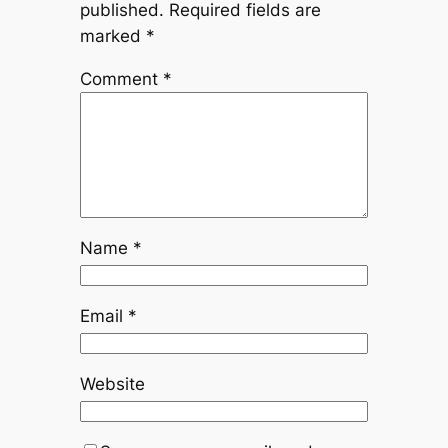
published.
Required fields are
marked
*
Comment
*
Name
*
Email
*
Website