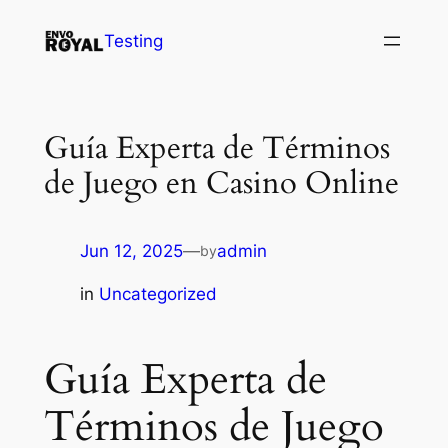
Skip
Testing
to
content
Guía Experta de Términos
de Juego en Casino Online
Jun 12, 2025
—
admin
by
in
Uncategorized
Guía Experta de
Términos de Juego