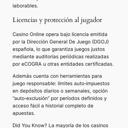
laborables.
Licencias y protección al jugador
Casino Online
opera bajo licencia emitida
por la Dirección General De Juego (DGOJ)
española, lo que garantiza juegos justos
mediante auditorías periódicas realizadas
por eCOGRA u otras entidades certificadas.
Además cuenta con herramientas para
juego responsable: límites auto‑impuestos
en depósitos diarios o semanales, opción
“auto‑exclusión” por períodos definidos y
acceso fácil a historial completo de
apuestas.
Did You Know? La mayoría de los casinos