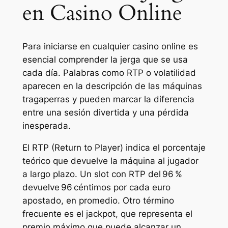
en Casino Online
Para iniciarse en cualquier casino online es
esencial comprender la jerga que se usa
cada día. Palabras como
RTP
o
volatilidad
aparecen en la descripción de las máquinas
tragaperras y pueden marcar la diferencia
entre una sesión divertida y una pérdida
inesperada.
El RTP (Return to Player) indica el porcentaje
teórico que devuelve la máquina al jugador
a largo plazo. Un slot con RTP del 96 %
devuelve 96 céntimos por cada euro
apostado, en promedio. Otro término
frecuente es el jackpot, que representa el
premio máximo que puede alcanzar un