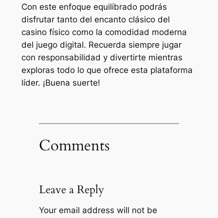
Con este enfoque equilibrado podrás
disfrutar tanto del encanto clásico del
casino físico como la comodidad moderna
del juego digital.​ Recuerda siempre jugar
con responsabilidad y divertirte mientras
exploras todo lo que ofrece esta plataforma
líder.​ ¡Buena suerte!
Comments
Leave a Reply
Your email address will not be