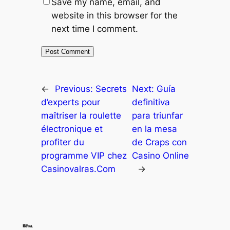
Save my name, email, and
website in this browser for the
next time I comment.
←
Previous:
Secrets
Next:
Guía
d’experts pour
definitiva
maîtriser la roulette
para triunfar
électronique et
en la mesa
profiter du
de Craps con
programme VIP chez
Casino Online
Casinovalras.Com
→