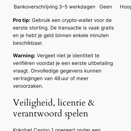
Bankoverschrijving
3–5 werkdagen
Geen
Hoo
Pro tip:
Gebruik een crypto‑wallet voor de
eerste storting. De transactie is vaak gratis
en je hebt je geld binnen enkele minuten
beschikbaar.
Warning:
Vergeet niet je identiteit te
verifiëren voordat je een eerste uitbetaling
vraagt. Onvolledige gegevens kunnen
vertragingen van 48 uur of meer
veroorzaken.
Veiligheid, licentie &
verantwoord spelen
Kokobet Casino 1 opereert onder een