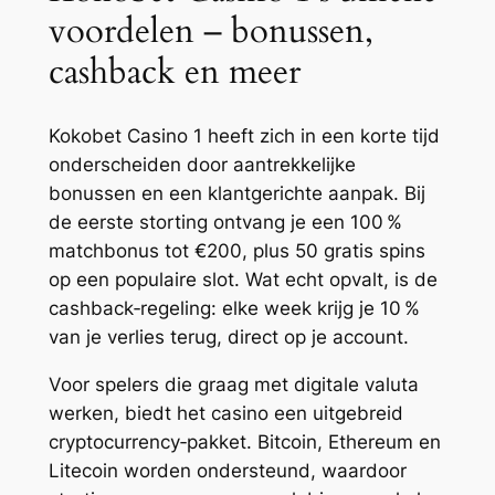
voordelen – bonussen,
cashback en meer
Kokobet Casino 1 heeft zich in een korte tijd
onderscheiden door aantrekkelijke
bonussen en een klantgerichte aanpak. Bij
de eerste storting ontvang je een 100 %
matchbonus tot €200, plus 50 gratis spins
op een populaire slot. Wat echt opvalt, is de
cashback‑regeling: elke week krijg je 10 %
van je verlies terug, direct op je account.
Voor spelers die graag met digitale valuta
werken, biedt het casino een uitgebreid
cryptocurrency‑pakket. Bitcoin, Ethereum en
Litecoin worden ondersteund, waardoor