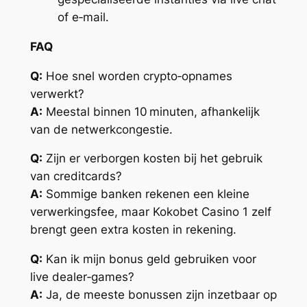
of e‑mail.
FAQ
Q:
Hoe snel worden crypto‑opnames
verwerkt?
A:
Meestal binnen 10 minuten, afhankelijk
van de netwerkcongestie.
Q:
Zijn er verborgen kosten bij het gebruik
van creditcards?
A:
Sommige banken rekenen een kleine
verwerkingsfee, maar Kokobet Casino 1 zelf
brengt geen extra kosten in rekening.
Q:
Kan ik mijn bonus geld gebruiken voor
live dealer‑games?
A:
Ja, de meeste bonussen zijn inzetbaar op