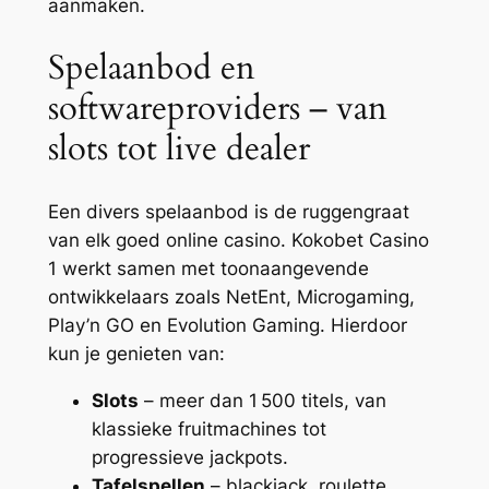
aanmaken.
Spelaanbod en
softwareproviders – van
slots tot live dealer
Een divers spelaanbod is de ruggengraat
van elk goed online casino. Kokobet Casino
1 werkt samen met toonaangevende
ontwikkelaars zoals NetEnt, Microgaming,
Play’n GO en Evolution Gaming. Hierdoor
kun je genieten van:
Slots
– meer dan 1 500 titels, van
klassieke fruitmachines tot
progressieve jackpots.
Tafelspellen
– blackjack, roulette,