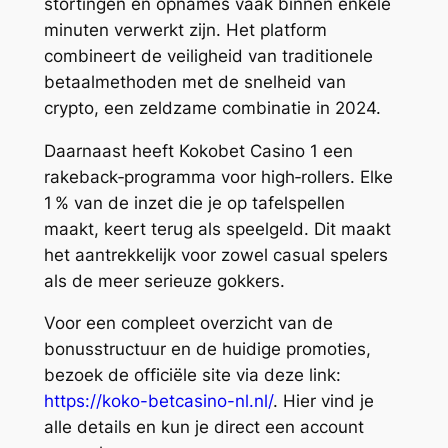
stortingen en opnames vaak binnen enkele
minuten verwerkt zijn. Het platform
combineert de veiligheid van traditionele
betaalmethoden met de snelheid van
crypto, een zeldzame combinatie in 2024.
Daarnaast heeft Kokobet Casino 1 een
rakeback‑programma voor high‑rollers. Elke
1 % van de inzet die je op tafelspellen
maakt, keert terug als speelgeld. Dit maakt
het aantrekkelijk voor zowel casual spelers
als de meer serieuze gokkers.
Voor een compleet overzicht van de
bonusstructuur en de huidige promoties,
bezoek de officiële site via deze link:
https://koko-betcasino-nl.nl/
. Hier vind je
alle details en kun je direct een account