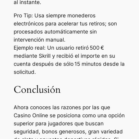
al instante.
Pro Tip: Usa siempre monederos
electrónicos para acelerar tus retiros; son
procesados automáticamente sin
intervención manual.
Ejemplo real: Un usuario retiró 500 €
mediante Skrill y recibió el importe en su
cuenta después de sólo 15 minutos desde la
solicitud.
Conclusión
Ahora conoces las razones por las que
Casino Online se posiciona como una opción
superior para jugadores que buscan
seguridad, bonos generosos, gran variedad