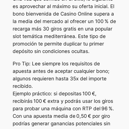
es aprovechar al máximo su oferta inicial. El
bono bienvenida de Casino Online supera a
la media del mercado al ofrecer un 100 % de
recarga más 30 giros gratis en una popular
slot temática mediterránea. Este tipo de
promoción te permite duplicar tu primer
depósito sin condiciones ocultas.
Pro Tip: Lee siempre los requisitos de
apuesta antes de aceptar cualquier bono;
algunos requieren hasta 35x del importe
recibido.
Ejemplo práctico: si depositas 100 €,
recibirás 100 € extra y podrás usar los giros
para probar una máquina con RTP del 96 %.
Con una apuesta media de 0,50 € por giro
podrías generar ganancias potenciales sin