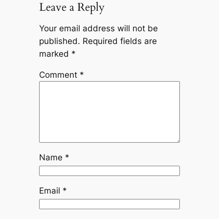
Leave a Reply
Your email address will not be
published.
Required fields are
marked
*
Comment
*
Name
*
Email
*