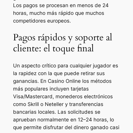
Los pagos se procesan en menos de 24
horas, mucho más rápido que muchos
competidores europeos.
Pagos rápidos y soporte al
cliente: el toque final
Un aspecto crítico para cualquier jugador es
la rapidez con la que puede retirar sus
ganancias. En Casino Online los métodos
más populares incluyen tarjetas
Visa/Mastercard, monederos electrónicos
como Skrill o Neteller y transferencias
bancarias locales. Las solicitudes se
aprueban normalmente en 12–24 horas, lo
que permite disfrutar del dinero ganado casi