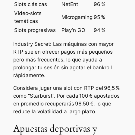
Slots clásicas
NetEnt
96 %
Video‑slots
Microgaming
95 %
temáticas
Slots progresivas
Play’n GO
94 %
Industry Secret: Las máquinas con mayor
RTP suelen ofrecer pagos más pequeños
pero más frecuentes, lo que ayuda a
prolongar tu sesión sin agotar el bankroll
rápidamente.
Considera jugar una slot con RTP del 96,5 %
como “Starburst”. Por cada 100 € apostados
en promedio recuperarás 96,50 €, lo que
reduce la volatilidad a largo plazo.
Apuestas deportivas y