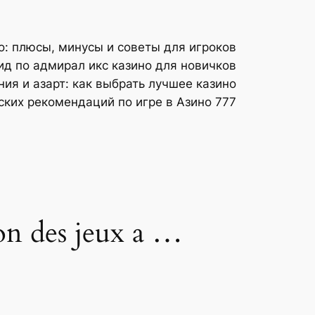
ino: плюсы, минусы и советы для игроков
д по адмирал икс казино для новичков
ия и азарт: как выбрать лучшее казино
ских рекомендаций по игре в Азино 777
ion des jeux a …