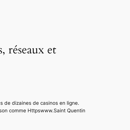
, réseaux et
es de dizaines de casinos en ligne.
raison comme Httpswww.Saint Quentin