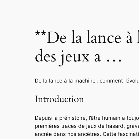
**De la lance à
des jeux a …
De la lance à la machine : comment l’évol
Introduction
Depuis la préhistoire, l’être humain a tou
premières traces de jeux de hasard, gravé
ancrée dans nos ancêtres. Cette fascinati