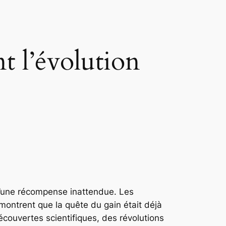
t l’évolution
e d’une récompense inattendue. Les
montrent que la quête du gain était déjà
couvertes scientifiques, des révolutions