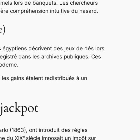
nformels lors de banquets. Les chercheurs
ière compréhension intuitive du hasard.
e)
 égyptiens décrivent des jeux de dés lors
registré dans les archives publiques. Ces
moderne.
les gains étaient redistribués à un
 jackpot
lo (1863), ont introduit des règles
nne du XIXᵉ siècle imposait un impôt sur