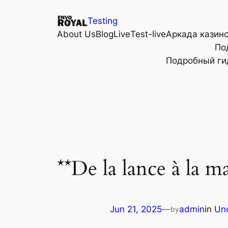
Skip
Testing
to
About Us
Blog
Live
Test-live
Аркада казино
content
По
Подробный гид
**De la lance à la 
Jun 21, 2025
—
admin
in
Un
by