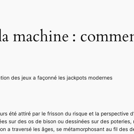
 la machine : commen
ution des jeux a façonné les jackpots modernes
jours été attiré par le frisson du risque et la perspectiv
es sur des os de bison ou dessinées sur des poteries, 
on a traversé les âges, se métamorphosant au fil des dé