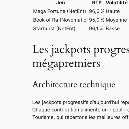
Jeu
RTP
Volatilité
Mega Fortune (NetEnt)
96,6 %
Haute
Book of Ra (Novomatic)
95,0 %
Moyenne
Starburst (NetEnt)
96,1 %
Basse
Les jackpots progres
mégapremiers
Architecture technique
Les jackpots progressifs d’aujourd’hui re
Chaque contribution alimente un « pool 
Tourisme, qui répertorie les meilleures of