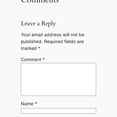
Leave a Reply
Your email address will not be
published.
Required fields are
marked
*
Comment
*
Name
*