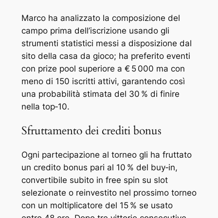
Marco ha analizzato la composizione del
campo prima dell’iscrizione usando gli
strumenti statistici messi a disposizione dal
sito della casa da gioco; ha preferito eventi
con prize pool superiore a € 5 000 ma con
meno di 150 iscritti attivi, garantendo così
una probabilità stimata del 30 % di finire
nella top‑10.
Sfruttamento dei crediti bonus
Ogni partecipazione al torneo gli ha fruttato
un credito bonus pari al 10 % del buy‑in,
convertibile subito in free spin su slot
selezionate o reinvestito nel prossimo torneo
con un moltiplicatore del 15 % se usato