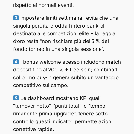
rispetto ai normali eventi.
Impostare limiti settimanali evita che una
singola perdita erodda l’intero bankroll
destinato alle competizioni elite – la regola
d’oro resta “non rischiare più del 5 % del
fondo torneo in una singola sessione”.
I bonus welcome spesso includono match
deposit fino al 200 % + free spin; combinarli
col primo buy‑in genera subito un vantaggio
competitivo sul campo.
Le dashboard mostrano KPI quali
“turnover netto”, “punti totali” e “tempo
rimanente prima upgrade”; tenere sotto
controllo questi indicatori permette azioni
correttive rapide.