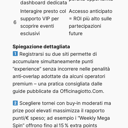
dashboard dedicata
Interagire presto col
Accesso anticipato
supporto VIP per
= ROI più alto sulle
6
scoprire eventi
partecipazioni
esclusivi
future
Spiegazione dettagliata
Registrarsi su due siti permette di
accumulare simultaneamente punti
“experience” senza incorrere nelle penalità
anti‑overlap adottate da alcuni operatori
premium – una pratica consigliata dalle
guide pubblicate da Officinagiotto.Com.
Scegliere tornei con buy‑in moderati ma
prize pool elevati massimizza il rapporto
punti/€ speso; ad esempio i “Weekly Mega
Spin” offrono fino al 15 % extra points