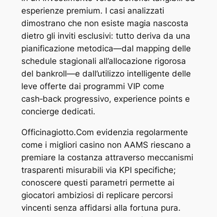
esperienze premium. I casi analizzati
dimostrano che non esiste magia nascosta
dietro gli inviti esclusivi: tutto deriva da una
pianificazione metodica—dal mapping delle
schedule stagionali all’allocazione rigorosa
del bankroll—e dall’utilizzo intelligente delle
leve offerte dai programmi VIP come
cash‑back progressivo, experience points e
concierge dedicati.
Officinagiotto.Com evidenzia regolarmente
come i migliori casino non AAMS riescano a
premiare la costanza attraverso meccanismi
trasparenti misurabili via KPI specifiche;
conoscere questi parametri permette ai
giocatori ambiziosi di replicare percorsi
vincenti senza affidarsi alla fortuna pura.