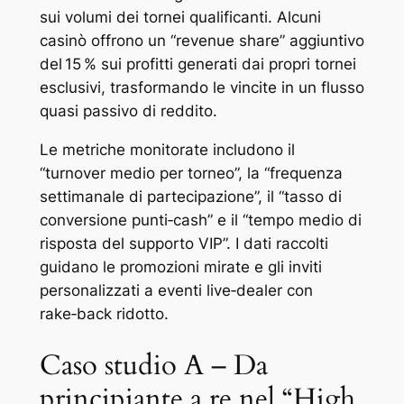
sui volumi dei tornei qualificanti. Alcuni
casinò offrono un “revenue share” aggiuntivo
del 15 % sui profitti generati dai propri tornei
esclusivi, trasformando le vincite in un flusso
quasi passivo di reddito.
Le metriche monitorate includono il
“turnover medio per torneo”, la “frequenza
settimanale di partecipazione”, il “tasso di
conversione punti‑cash” e il “tempo medio di
risposta del supporto VIP”. I dati raccolti
guidano le promozioni mirate e gli inviti
personalizzati a eventi live‑dealer con
rake‑back ridotto.
Caso studio A – Da
principiante a re nel “High