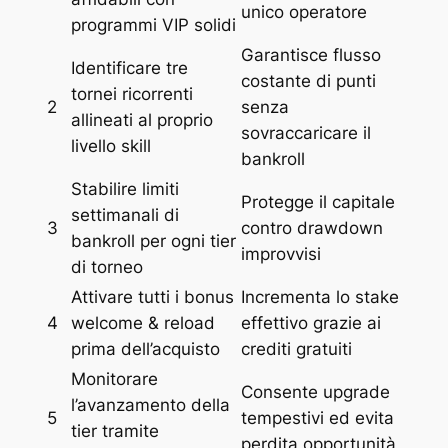
unico operatore
programmi VIP solidi
Garantisce flusso
Identificare tre
costante di punti
tornei ricorrenti
2
senza
allineati al proprio
sovraccaricare il
livello skill
bankroll
Stabilire limiti
Protegge il capitale
settimanali di
3
contro drawdown
bankroll per ogni tier
improvvisi
di torneo
Attivare tutti i bonus
Incrementa lo stake
4
welcome & reload
effettivo grazie ai
prima dell’acquisto
crediti gratuiti
Monitorare
Consente upgrade
l’avanzamento della
5
tempestivi ed evita
tier tramite
perdita opportunità