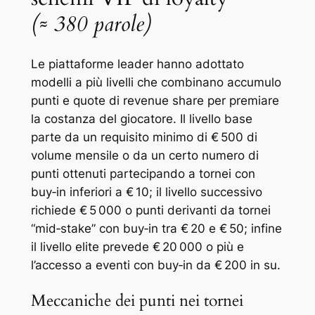
(≈ 380 parole)
Le piattaforme leader hanno adottato
modelli a più livelli che combinano accumulo
punti e quote di revenue share per premiare
la costanza del giocatore. Il livello base
parte da un requisito minimo di € 500 di
volume mensile o da un certo numero di
punti ottenuti partecipando a tornei con
buy‑in inferiori a € 10; il livello successivo
richiede € 5 000 o punti derivanti da tornei
“mid‑stake” con buy‑in tra € 20 e € 50; infine
il livello elite prevede € 20 000 o più e
l’accesso a eventi con buy‑in da € 200 in su.
Meccaniche dei punti nei tornei