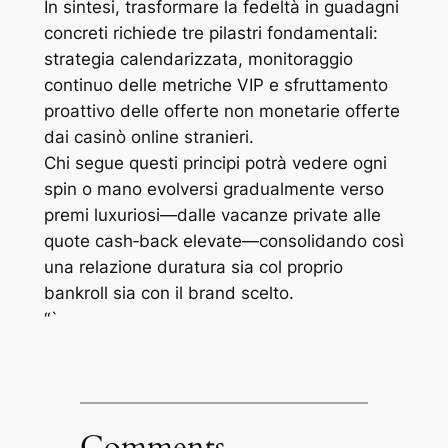
In sintesi, trasformare la fedeltà in guadagni
concreti richiede tre pilastri fondamentali:
strategia calendarizzata, monitoraggio
continuo delle metriche VIP e sfruttamento
proattivo delle offerte non monetarie offerte
dai casinò online stranieri.
Chi segue questi principi potrà vedere ogni
spin o mano evolversi gradualmente verso
premi luxuriosi—dalle vacanze private alle
quote cash‑back elevate—consolidando così
una relazione duratura sia col proprio
bankroll sia con il brand scelto.
“`
Comments