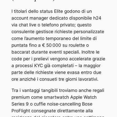
I titolari dello status Elite godono di un
account manager dedicato disponibile h24
via chat live o telefono privato; questo
consulente gestisce richieste personalizzate
come l’aumento temporaneo del limite di
puntata fino a € 50 000 su roulette o
baccarat durante eventi speciali. Inoltre le
code per i prelievi vengono accelerate grazie
a processi KYC già completati – la maggior
parte delle richieste viene evasa entro due
ore anziché i consueti tre giorni lavorativi.
Tra i vantaggi tangibili troviamo anche regali
premium come smartwatch Apple Watch
Series 9 o cuffie noise‑cancelling Bose
ProFlight consegnate direttamente alla