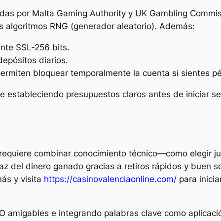
mitidas por Malta Gaming Authority y UK Gambling Commis
us algoritmos RNG (generador aleatorio). Además:
nte SSL‑256 bits.
depósitos diarios.
rmiten bloquear temporalmente la cuenta si sientes pé
estableciendo presupuestos claros antes de iniciar se
l requiere combinar conocimiento técnico—como elegir 
 del dinero ganado gracias a retiros rápidos y buen sop
ás y visita
https://casinovalenciaonline.com/
para inici
SEO amigables e integrando palabras clave como
aplicaci