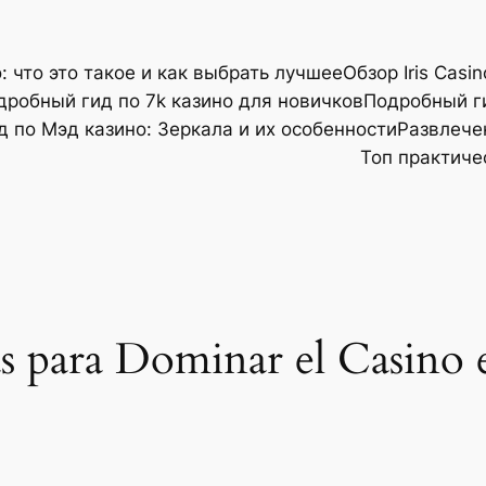
: что это такое и как выбрать лучшее
Обзор Iris Cas
дробный гид по 7k казино для новичков
Подробный ги
 по Мэд казино: Зеркала и их особенности
Развлечен
Топ практиче
as para Dominar el Casino