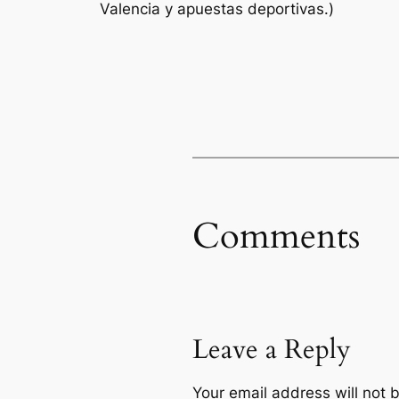
Valencia
y
apuestas deportivas
.)
Comments
Leave a Reply
Your email address will not 