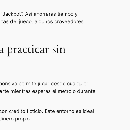
o “Jackpot”. Así ahorrarás tiempo y
icas del juego; algunos proveedores
 practicar sin
ponsivo permite jugar desde cualquier
narte mientras esperas el metro o durante
n crédito ficticio. Este entorno es ideal
inero propio.