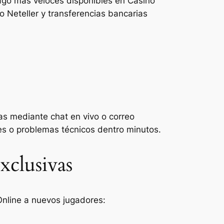
ago más veloces disponibles en Casino
o Neteller y transferencias bancarias
ras mediante chat en vivo o correo
es o problemas técnicos dentro minutos.
xclusivas
Online a nuevos jugadores: