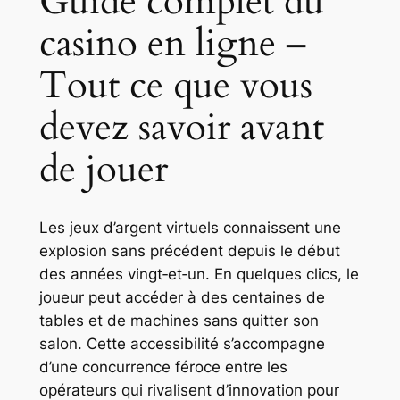
Guide complet du
casino en ligne –
Tout ce que vous
devez savoir avant
de jouer
Les jeux d’argent virtuels connaissent une
explosion sans précédent depuis le début
des années vingt‑et‑un. En quelques clics, le
joueur peut accéder à des centaines de
tables et de machines sans quitter son
salon. Cette accessibilité s’accompagne
d’une concurrence féroce entre les
opérateurs qui rivalisent d’innovation pour