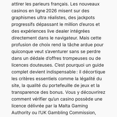
attirer les parieurs français. Les nouveaux
casinos en ligne 2026 misent sur des
graphismes ultra réalistes, des jackpots
progressifs dépassant le million d’euros et
des expériences live dealer intégrées
directement dans le navigateur. Mais cette
profusion de choix rend la tâche ardue pour
quiconque veut s’aventurer sans se perdre
dans un dédale d’offres trompeuses ou de
licences douteuses. C’est pourquoi un guide
complet devient indispensable : il décortique
les critères essentiels comme la légalité du
site, la qualité du portefeuille de jeux et la
transparence des bonus. Vous y découvrirez
comment vérifier qu’un casino possède une
licence délivrée par la Malta Gaming
Authority ou l’UK Gambling Commission,