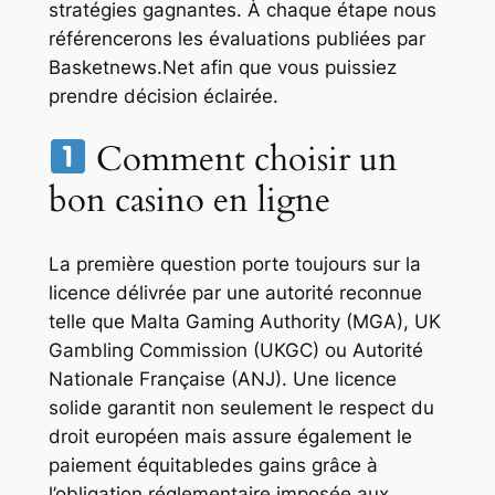
stratégies gagnantes. À chaque étape nous
référencerons les évaluations publiées par
Basketnews.Net afin que vous puissiez
prendre décision éclairée.
Comment choisir un
bon casino en ligne
La première question porte toujours sur la
licence délivrée par une autorité reconnue
telle que Malta Gaming Authority (MGA), UK
Gambling Commission (UKGC) ou Autorité
Nationale Française (ANJ). Une licence
solide garantit non seulement le respect du
droit européen mais assure également le
paiement équitabledes gains grâce à
l’obligation réglementaire imposée aux