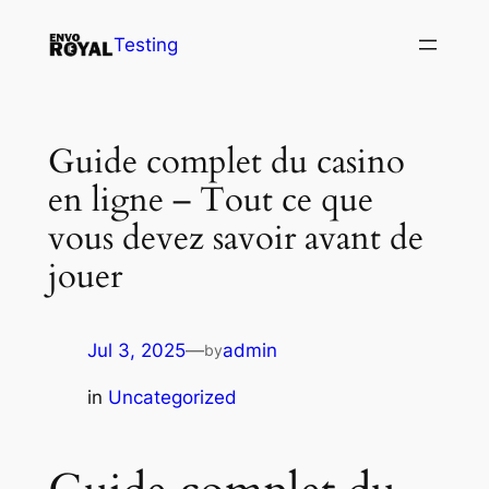
Skip
Testing
to
content
Guide complet du casino
en ligne – Tout ce que
vous devez savoir avant de
jouer
Jul 3, 2025
—
admin
by
in
Uncategorized