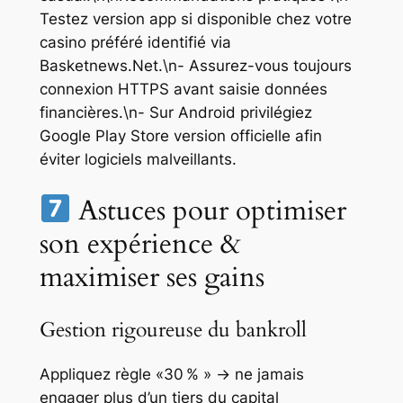
Testez version app si disponible chez votre
casino préféré identifié via
Basketnews.Net.\n- Assurez-vous toujours
connexion HTTPS avant saisie données
financières.\n- Sur Android privilégiez
Google Play Store version officielle afin
éviter logiciels malveillants.
Astuces pour optimiser
son expérience &
maximiser ses gains
Gestion rigoureuse du bankroll
Appliquez règle «30 % » → ne jamais
engager plus d’un tiers du capital