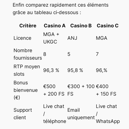
Enfin comparez rapidement ces éléments
grâce au tableau ci‑dessous :
Critère
Casino A
Casino B
Casino C
MGA +
Licence
ANJ
MGA
UKGC
Nombre
8
5
7
fournisseurs
RTP moyen
96,3 %
95,8 %
96,%
slots
Bonus
€500
€300 + 100
€400
bienvenue
+ 200 FS
FS
+ 150 FS
(€)
Live chat
Live chat
Support
Email
/
/
client
uniquement
téléphone
WhatsApp