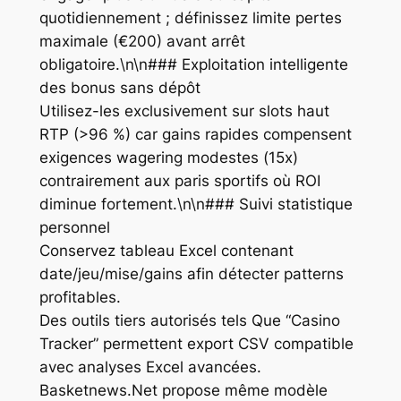
quotidiennement ; définissez limite pertes
maximale (€200) avant arrêt
obligatoire.\n\n### Exploitation intelligente
des bonus sans dépôt
Utilisez-les exclusivement sur slots haut
RTP (>96 %) car gains rapides compensent
exigences wagering modestes (15x)
contrairement aux paris sportifs où ROI
diminue fortement.\n\n### Suivi statistique
personnel
Conservez tableau Excel contenant
date/jeu/mise/gains afin détecter patterns
profitables.
Des outils tiers autorisés tels Que “Casino
Tracker” permettent export CSV compatible
avec analyses Excel avancées.
Basketnews.Net propose même modèle