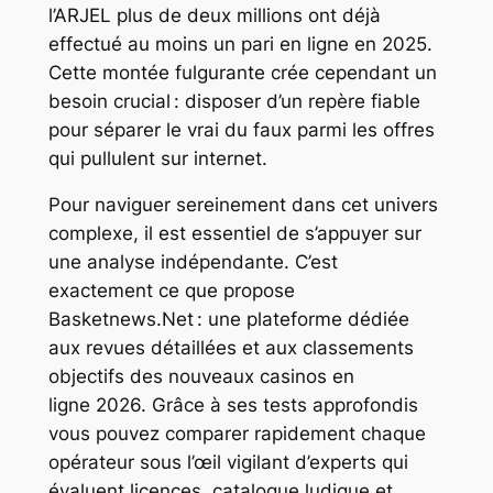
l’ARJEL plus de deux millions ont déjà
effectué au moins un pari en ligne en 2025.
Cette montée fulgurante crée cependant un
besoin crucial : disposer d’un repère fiable
pour séparer le vrai du faux parmi les offres
qui pullulent sur internet.
Pour naviguer sereinement dans cet univers
complexe, il est essentiel de s’appuyer sur
une analyse indépendante. C’est
exactement ce que propose
Basketnews.Net : une plateforme dédiée
aux revues détaillées et aux classements
objectifs des nouveaux casinos en
ligne 2026. Grâce à ses tests approfondis
vous pouvez comparer rapidement chaque
opérateur sous l’œil vigilant d’experts qui
évaluent licences, catalogue ludique et