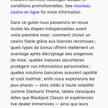
conditions promotionnelles. See
nouveau
casino en ligne
for more information.
Dans ce guide nous passerons en revue
toutes les étapes indispensables avant
votre première mise : comment choisir un
casino fiable grâce aux licences reconnues ;
quels types de bonus offrent réellement un
avantage après décryptage des exigences
de mise ; quelles mesures sécuritaires
protègent vos informations personnelles ;
quelles solutions bancaires assurent rapidité
et coût maîtrisé ; enfin nous explorerons les
jeux phares — slots vidéo à haute volatilité
comme
Starburst Xtreme
, tables classiques
telles que
Blackjack Classic
et expériences
live dealer immersives — ainsi que leurs