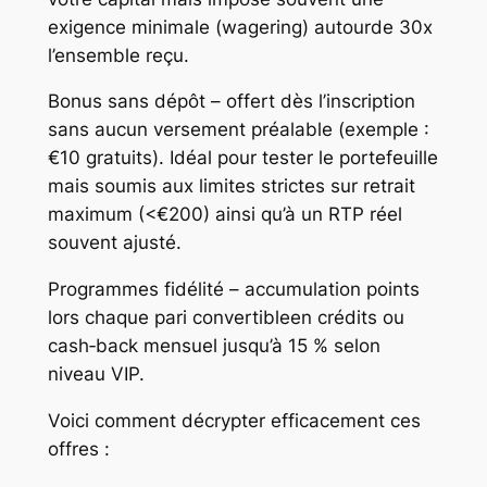
exigence minimale (
wagering
) autourde 30x
l’ensemble reçu.
Bonus sans dépôt – offert dès l’inscription
sans aucun versement préalable (exemple :
€10 gratuits). Idéal pour tester le portefeuille
mais soumis aux limites strictes sur retrait
maximum (<€200) ainsi qu’à un
RTP
réel
souvent ajusté.
Programmes fidélité – accumulation points
lors chaque pari convertibleen crédits ou
cash‑back mensuel jusqu’à 15 % selon
niveau VIP.
Voici comment décrypter efficacement ces
offres :