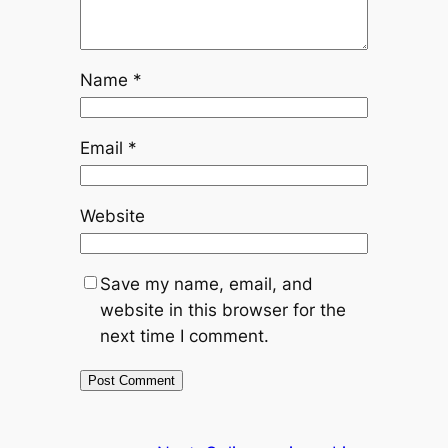
Name
*
Email
*
Website
Save my name, email, and
website in this browser for the
next time I comment.