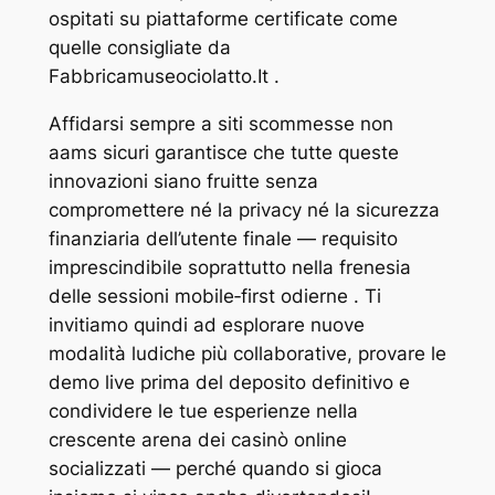
ospitati su piattaforme certificate come
quelle consigliate da
Fabbricamuseociolatto.It .
Affidarsi sempre a siti scommesse non
aams sicuri garantisce che tutte queste
innovazioni siano fruitte senza
compromettere né la privacy né la sicurezza
finanziaria dell’utente finale — requisito
imprescindibile soprattutto nella frenesia
delle sessioni mobile‑first odierne . Ti
invitiamo quindi ad esplorare nuove
modalità ludiche più collaborative, provare le
demo live prima del deposito definitivo e
condividere le tue esperienze nella
crescente arena dei casinò online
socializzati — perché quando si gioca