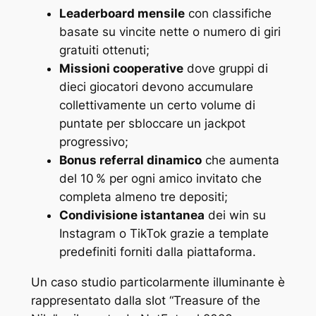
Leaderboard mensile
con classifiche
basate su vincite nette o numero di giri
gratuiti ottenuti;
Missioni cooperative
dove gruppi di
dieci giocatori devono accumulare
collettivamente un certo volume di
puntate per sbloccare un jackpot
progressivo;
Bonus referral dinamico
che aumenta
del 10 % per ogni amico invitato che
completa almeno tre depositi;
Condivisione istantanea
dei win su
Instagram o TikTok grazie a template
predefiniti forniti dalla piattaforma.
Un caso studio particolarmente illuminante è
rappresentato dalla slot “Treasure of the