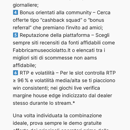
giornaliere;
Bonus orientati alla community – Cerca
offerte tipo “cashback squad” o “bonus
referral” che premiano l’invito ad amici;
Reputazione della piattaforma – Scegli
sempre siti recensiti da fonti affidabili come
Fabbricamuseociolatto.It o elencati tra i
migliori siti di scommesse non aams
affidabile;
RTP e volatilità – Per le slot controlla RTP
≥ 96 % e volatilità media/alta se ti piacciono
win consistenti; nei giochi live verifica
margine house edge indicizzato dal dealer
stesso durante lo stream.*
Una volta individuata la combinazione
ideale, prova sempre le demo gratuite