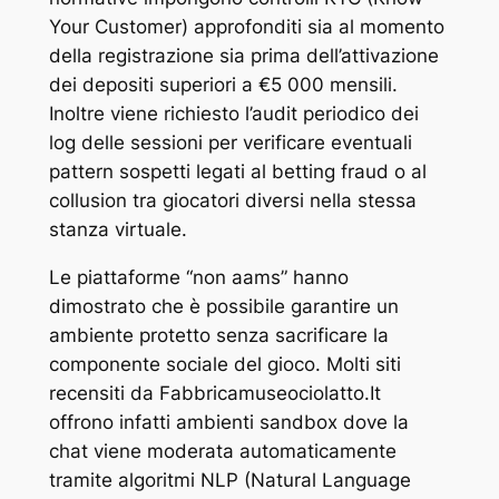
Your Customer) approfonditi sia al momento
della registrazione sia prima dell’attivazione
dei depositi superiori a €5 000 mensili.
Inoltre viene richiesto l’audit periodico dei
log delle sessioni per verificare eventuali
pattern sospetti legati al betting fraud o al
collusion tra giocatori diversi nella stessa
stanza virtuale.
Le piattaforme “non aams” hanno
dimostrato che è possibile garantire un
ambiente protetto senza sacrificare la
componente sociale del gioco. Molti siti
recensiti da Fabbricamuseociolatto.It
offrono infatti ambienti sandbox dove la
chat viene moderata automaticamente
tramite algoritmi NLP (Natural Language