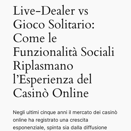
Live‑Dealer vs
Gioco Solitario:
Come le
Funzionalità Sociali
Riplasmano
l’Esperienza del
Casinò Online
Negli ultimi cinque anni il mercato dei casinò
online ha registrato una crescita
esponenziale, spinta sia dalla diffusione