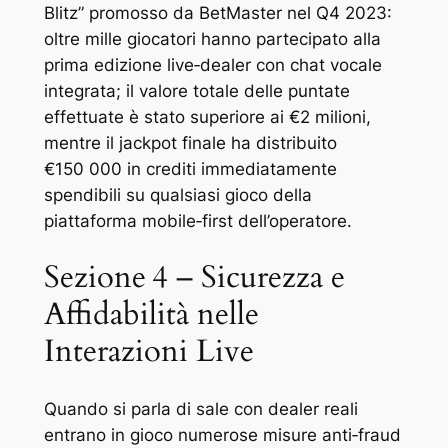
Blitz” promosso da BetMaster nel Q4 2023:
oltre mille giocatori hanno partecipato alla
prima edizione live‑dealer con chat vocale
integrata; il valore totale delle puntate
effettuate è stato superiore ai €2 milioni,
mentre il jackpot finale ha distribuito
€150 000 in crediti immediatamente
spendibili su qualsiasi gioco della
piattaforma mobile‑first dell’operatore.
Sezione 4 – Sicurezza e
Affidabilità nelle
Interazioni Live
Quando si parla di sale con dealer reali
entrano in gioco numerose misure anti‑fraud