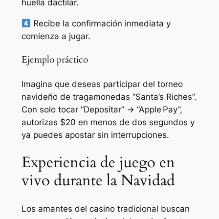
huella dactilar.
Recibe la confirmación inmediata y
comienza a jugar.
Ejemplo práctico
Imagina que deseas participar del torneo
navideño de tragamonedas “Santa’s Riches”.
Con solo tocar “Depositar” → “Apple Pay”,
autorizas $20 en menos de dos segundos y
ya puedes apostar sin interrupciones.
Experiencia de juego en
vivo durante la Navidad
Los amantes del casino tradicional buscan