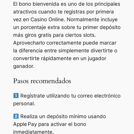
El
bono bienvenida
es uno de los principales
atractivos cuando te registras por primera
vez en Casino Online. Normalmente incluye
un porcentaje extra sobre tu primer depósito
más giros gratis para ciertos
slots
.
Aprovecharlo correctamente puede marcar
la diferencia entre simplemente divertirte o
convertirte rápidamente en un jugador
ganador.
Pasos recomendados
Regístrate utilizando tu correo electrónico
personal.
Realiza un depósito mínimo usando
Apple Pay para activar el bono
inmediatamente.