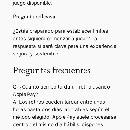
juego disponible.
Pregunta reflexiva
¿Estás preparado para establecer límites
antes siquiera comenzar a jugar? La
respuesta sí será clave para una experiencia
segura y sostenible.
Preguntas frecuentes
Q: ¿Cuánto tiempo tarda un retiro usando
Apple Pay?
A: Los retiros pueden tardar entre unas
horas hasta dos días laborables según el
método elegido; Apple Pay suele procesarse
dentro del mismo día hábil si dispones