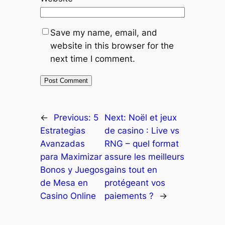
Save my name, email, and
website in this browser for the
next time I comment.
←
Previous:
5
Next:
Noël et jeux
Estrategias
de casino : Live vs
Avanzadas
RNG – quel format
para Maximizar
assure les meilleurs
Bonos y Juegos
gains tout en
de Mesa en
protégeant vos
Casino Online
paiements ?
→