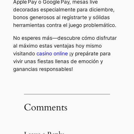
Apple Pay o Google Pay, mesas live
decoradas especialmente para diciembre,
bonos generosos al registrarte y sólidas
herramientas contra el juego problemático.
No esperes más—descubre cómo disfrutar
al máximo estas ventajas hoy mismo
visitando
casino online
¡y prepárate para
vivir unas fiestas llenas de emoción y
ganancias responsables!
Comments