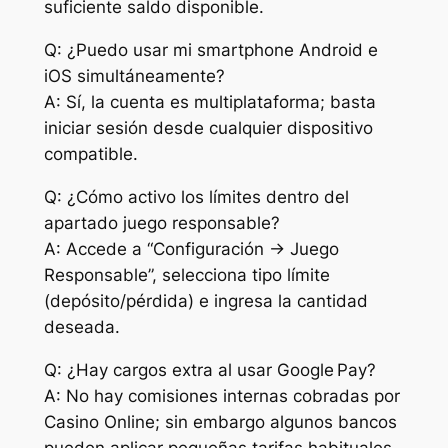
suficiente saldo disponible.​
Q: ¿Puedo usar mi smartphone Android e
iOS simultáneamente?
A: Sí, la cuenta es multiplataforma; basta
iniciar sesión desde cualquier dispositivo
compatible.​
Q: ¿Cómo activo los límites dentro del
apartado juego responsable?
A: Accede a “Configuración → Juego
Responsable”, selecciona tipo límite
(depósito/pérdida) e ingresa la cantidad
deseada.​
Q: ¿Hay cargos extra al usar Google Pay?
A: No hay comisiones internas cobradas por
Casino Online; sin embargo algunos bancos
pueden aplicar pequeñas tarifas habituales‑