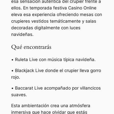
esa sensación auténtica del crupier frente a
ellos. En temporada festiva Casino Online
eleva esa experiencia ofreciendo mesas con
crupieres vestidos temáticamente y salas
decoradas digitalmente con luces
navideñas.
Qué encontrarás
•
Ruleta Live
con música típica navideña.
•
Blackjack Live
donde el crupier lleva gorro
rojo.
•
Baccarat Live
acompañado por villancicos
suaves.
Esta ambientación crea una atmósfera
inmersiva que hace olvidar que estás