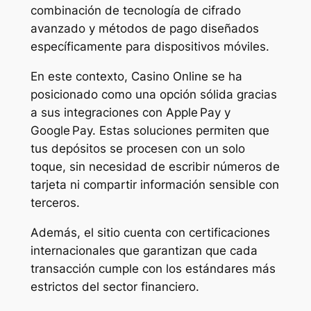
combinación de tecnología de cifrado
avanzado y métodos de pago diseñados
específicamente para dispositivos móviles.
En este contexto, Casino Online se ha
posicionado como una opción sólida gracias
a sus integraciones con Apple Pay y
Google Pay. Estas soluciones permiten que
tus depósitos se procesen con un solo
toque, sin necesidad de escribir números de
tarjeta ni compartir información sensible con
terceros.
Además, el sitio cuenta con certificaciones
internacionales que garantizan que cada
transacción cumple con los estándares más
estrictos del sector financiero.