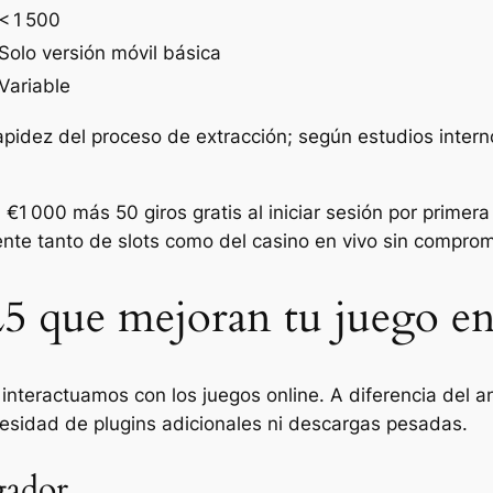
< 1 500
Solo versión móvil básica
Variable
pidez del proceso de extracción; según estudios internos
€1 000 más 50 giros gratis al iniciar sesión por primer
mente tanto de
slots
como del casino en vivo sin compromet
que mejoran tu juego en 
nteractuamos con los juegos online. A diferencia del an
esidad de plugins adicionales ni descargas pesadas.
gador