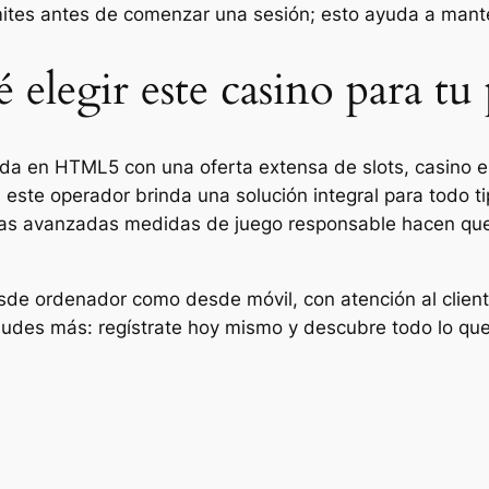
ites antes de comenzar una sesión; esto ayuda a manten
 elegir este casino para tu
ada en HTML5 con una oferta extensa de
slots
, casino 
este operador brinda una solución integral para todo ti
las avanzadas medidas de
juego responsable
hacen que
sde ordenador como desde móvil, con atención al cliente
udes más: regístrate hoy mismo y descubre todo lo que of