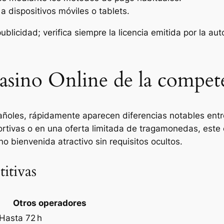
 dispositivos móviles o tablets.
blicidad; verifica siempre la licencia emitida por la au
asino Online de la compet
oles, rápidamente aparecen diferencias notables entr
rtivas o en una oferta limitada de tragamonedas, este
no bienvenida
atractivo sin requisitos ocultos.
itivas
Otros operadores
Hasta 72 h