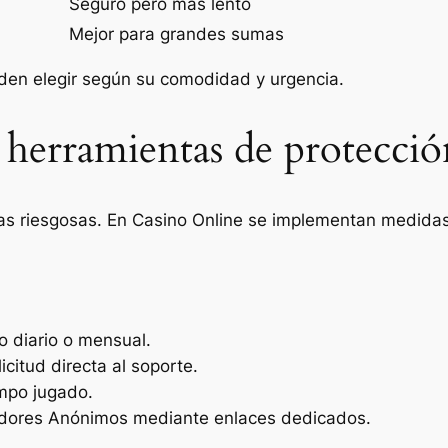
Seguro pero más lento
Mejor para grandes sumas
eden elegir según su comodidad y urgencia.
 herramientas de protecció
s riesgosas. En Casino Online se implementan medidas 
o diario o mensual.
citud directa al soporte.
mpo jugado.
dores Anónimos mediante enlaces dedicados.