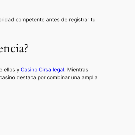
toridad competente antes de registrar tu
encia?
e ellos y
Casino Cirsa legal
. Mientras
 casino destaca por combinar una amplia