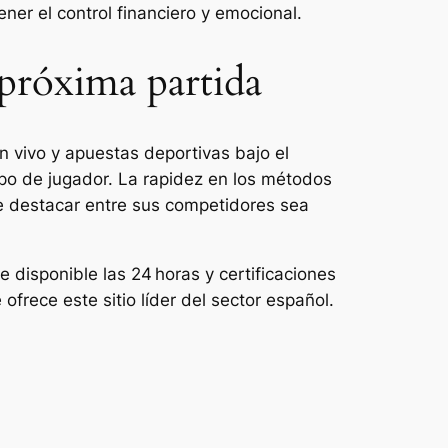
er el control financiero y emocional.
 próxima partida
en vivo y apuestas deportivas bajo el
po de jugador. La rapidez en los
métodos
 destacar entre sus competidores sea
 disponible las 24 horas y certificaciones
rece este sitio líder del sector español.​