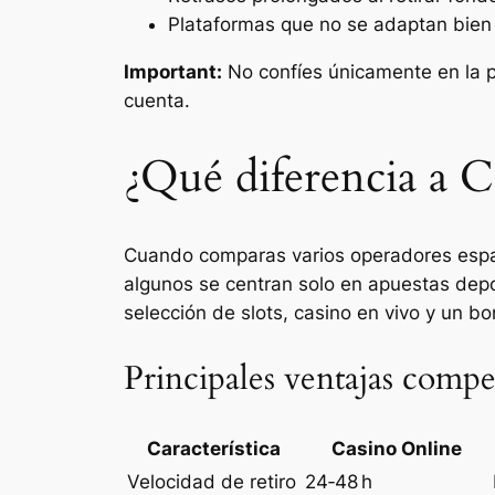
Plataformas que no se adaptan bien a
Important:
No confíes únicamente en la pu
cuenta.
¿Qué diferencia a C
Cuando comparas varios operadores españ
algunos se centran solo en apuestas depo
selección de
slots
, casino en vivo y un
bo
Principales ventajas compet
Característica
Casino Online
Velocidad de retiro
24‑48 h