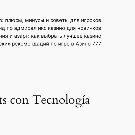
ino: плюсы, минусы и советы для игроков
д по адмирал икс казино для новичков
ия и азарт: как выбрать лучшее казино
ских рекомендаций по игре в Азино 777
ts con Tecnología