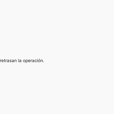
retrasan la operación.