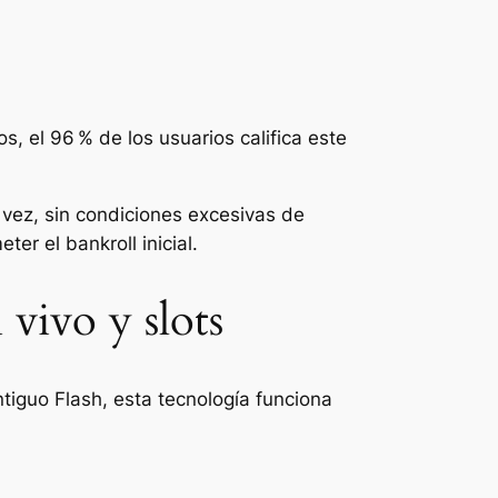
, el 96 % de los usuarios califica este
a vez, sin condiciones excesivas de
er el bankroll inicial.
vivo y slots
tiguo Flash, esta tecnología funciona