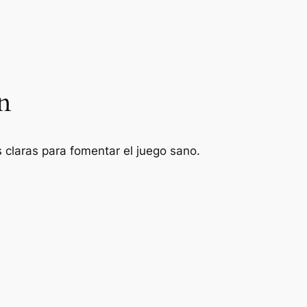
n
claras para fomentar el juego sano.