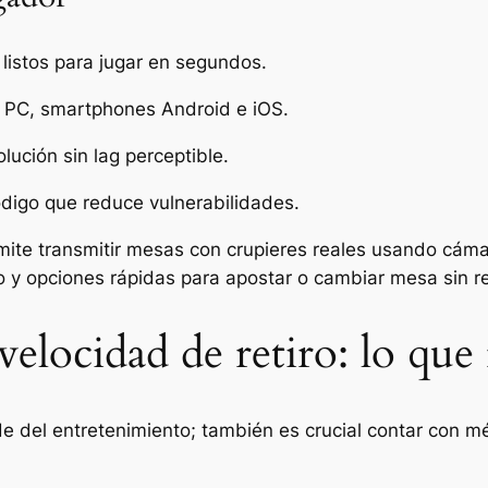
listos para jugar en segundos.
en PC, smartphones Android e iOS.
lución sin lag perceptible.
ódigo que reduce vulnerabilidades.
rmite transmitir mesas con crupieres reales usando cá
o y opciones rápidas para apostar o cambiar mesa sin re
elocidad de retiro: lo que
 del entretenimiento; también es crucial contar con
mé