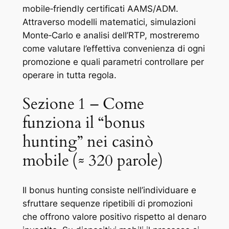
mobile‑friendly certificati AAMS/ADM.
Attraverso modelli matematici, simulazioni
Monte‑Carlo e analisi dell’RTP, mostreremo
come valutare l’effettiva convenienza di ogni
promozione e quali parametri controllare per
operare in tutta regola.
Sezione 1 – Come
funziona il “bonus
hunting” nei casinò
mobile (≈ 320 parole)
Il bonus hunting consiste nell’individuare e
sfruttare sequenze ripetibili di promozioni
che offrono valore positivo rispetto al denaro