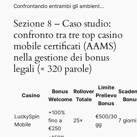
Confrontando entrambi gli ambient…
Sezione 8 – Caso studio:
confronto tra tre top casino
mobile certificati (AAMS)
nella gestione dei bonus
legali (≈ 320 parole)
Limite
Bonus
Rollover
Scade
Casino
Prelievo
Welcome
Totale
Bonu
Bonus
+100%
LuckySpin
€500/30
fino a
25×
7 giorni
Mobile
gg
€250