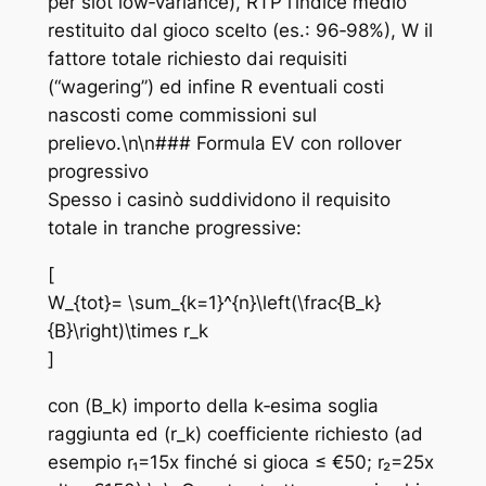
per slot low‑variance), RTP l’indice medio
restituito dal gioco scelto (es.: 96‑98%), W il
fattore totale richiesto dai requisiti
(“wagering”) ed infine R eventuali costi
nascosti come commissioni sul
prelievo.\n\n### Formula EV con rollover
progressivo
Spesso i casinò suddividono il requisito
totale in tranche progressive:
[
W_{tot}= \sum_{k=1}^{n}\left(\frac{B_k}
{B}\right)\times r_k
]
con (B_k) importo della k‑esima soglia
raggiunta ed (r_k) coefficiente richiesto (ad
esempio r₁=15x finché si gioca ≤ €50; r₂=25x