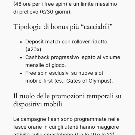
(48 ore per i free spin) e un limite massimo
di prelievo (€/30 giorni).
Tipologie di bonus più “cacciabili”
Deposit match con rollover ridotto
(≤20x).
Cashback progressivo legato al volume
mensile di gioco.
Free spin esclusivi su nuove slot
mobile‑first (es.:
Gates of Olympus
).
Il ruolo delle promozioni temporali su
dispositivi mobili
Le campagne flash sono programmate nelle
fasce orarie in cui gli utenti hanno maggiore
attività sullo smartphone (tra le 19 e le 22).