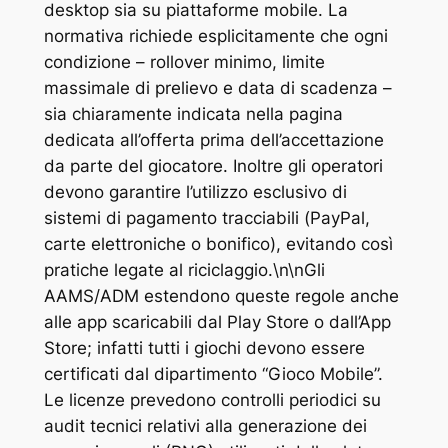
desktop sia su piattaforme mobile. La
normativa richiede esplicitamente che ogni
condizione – rollover minimo, limite
massimale di prelievo e data di scadenza –
sia chiaramente indicata nella pagina
dedicata all’offerta prima dell’accettazione
da parte del giocatore. Inoltre gli operatori
devono garantire l’utilizzo esclusivo di
sistemi di pagamento tracciabili (
PayPal
,
carte elettroniche o bonifico), evitando così
pratiche legate al riciclaggio.\n\nGli
AAMS/ADM estendono queste regole anche
alle app scaricabili dal Play Store o dall’App
Store; infatti tutti i giochi devono essere
certificati dal dipartimento “Gioco Mobile”.
Le licenze prevedono controlli periodici su
audit tecnici relativi alla generazione dei