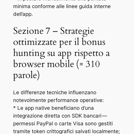
minima conforme alle linee guida interne
dell’app.
Sezione 7 – Strategie
ottimizzate per il bonus
hunting su app rispetto a
browser mobile (≈ 310
parole)
Le differenze tecniche influenzano
notevolmente performance operative:
* Le app native beneficiano d’una
integrazione diretta con SDK bancari —
permessi PayPal o carte Visa sono gestiti
tramite token crittografici salvati localmente;