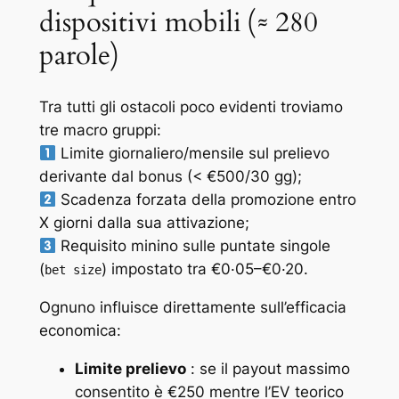
dispositivi mobili (≈ 280
parole)
Tra tutti gli ostacoli poco evidenti troviamo
tre macro gruppi:
Limite giornaliero/mensile sul prelievo
derivante dal bonus (< €500/30 gg);
Scadenza forzata della promozione entro
X giorni dalla sua attivazione;
Requisito minino sulle puntate singole
(
) impostato tra €0·05–€0·20.
bet size
Ognuno influisce direttamente sull’efficacia
economica:
Limite prelievo
: se il payout massimo
consentito è €250 mentre l’EV teorico