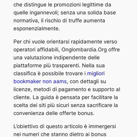
che distingue le promozioni legittime da
quelle ingannevoli; senza una solida base
normativa, il rischio di truffe aumenta
esponenzialmente.
Per chi vuole orientarsi rapidamente verso
operatori affidabili, Onglombardia.Org offre
una valutazione indipendente delle
piattaforme più trasparenti. Nella sua
classifica è possibile trovare i
migliori
bookmaker non aams
, con dettagli su
licenze, metodi di pagamento e supporto al
cliente. La guida è pensata per facilitare la
scelta dei siti più sicuri senza sacrificare la
convenienza delle offerte bonus.
L’obiettivo di questo articolo è immergersi
nei numeri che stanno dietro ai bonus