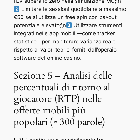
l’EV supera lo zero nella simulazione MC;\n
Limitare le sessioni quotidiane a massimo
€50 se si utilizza un free spin con payout
potenziale elevato;\n
Utilizzare strumenti
integrati nelle app mobili —come tracker
statistico—per monitorare varianza reale
rispetto ai valori teorici forniti dall’operaio
software dell’online casino.
Sezione 5 – Analisi delle
percentuali di ritorno al
giocatore (RTP) nelle
offerte mobili più
popolari (≈ 300 parole)
L’RTP medio varia sensibilmente tra