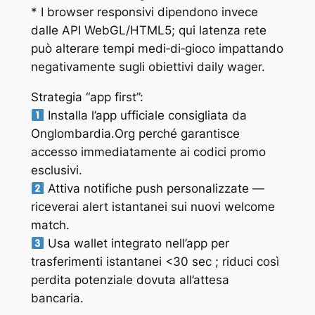
* I browser responsivi dipendono invece
dalle API WebGL/HTML5; qui latenza rete
può altera­re tempi medi‐di‐gioco impattando
negativamente sugli obiettivi daily wager.
Strategia “app first”:
Installa l’app ufficiale consigliata da
Onglombardia.Org perché garantisce
accesso immediatamente ai codici promo
esclusivi.
Attiva notifiche push personalizzate —
riceverai alert istantanei sui nuovi welcome
match.
Usa wallet integrato nell’app per
trasferimenti istantanei <30 sec ; riduci così
perdita potenziale dovuta all’attesa
bancaria.