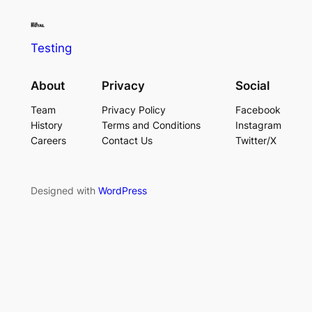
Testing
About
Privacy
Social
Team
Privacy Policy
Facebook
History
Terms and Conditions
Instagram
Careers
Contact Us
Twitter/X
Designed with
WordPress