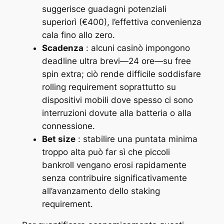
suggerisce guadagni potenziali
superiorì (€400), l’effettiva convenienza
cala fino allo zero.
Scadenza
: alcuni casinò impongono
deadline ultra brevi—24 ore—su free
spin extra; ciò rende difficile soddisfare
rolling requirement soprattutto su
dispositivi mobili dove spesso ci sono
interruzioni dovute alla batteria o alla
connessione.
Bet size
: stabilire una puntata minima
troppo alta può far sì che piccoli
bankroll vengano erosi rapidamente
senza contribuire significativamente
all’avanzamento dello staking
requirement.