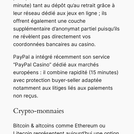
minute) tant au dépôt qu’au retrait grâce à
leur réseau dédié aux jeux en ligne ; ils
offrent également une couche
supplémentaire d’anonymat partiel puisqu’ils
ne révèlent pas directement vos
coordonnées bancaires au casino.
PayPal a intégré récemment son service
“PayPal Casino” dédié aux marchés
européens : il combine rapidité (15 minutes)
avec protection buyer‑seller adaptée
notamment aux litiges liés aux paiements
non reçus.
Crypto‑monnaies
Bitcoin & altcoins comme Ethereum ou
Litecoin représentent aujourd’hui une option