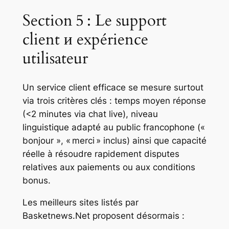
Section 5 : Le support
client и expérience
utilisateur
Un service client efficace se mesure surtout
via trois critères clés : temps moyen réponse
(<​2 minutes via chat live), niveau
linguistique adapté au public francophone («
bonjour », « merci » inclus) ainsi que capacité
réelle à résoudre rapidement disputes
relatives aux paiements ou aux conditions
bonus.
Les meilleurs sites listés par
Basketnews.Net proposent désormais :