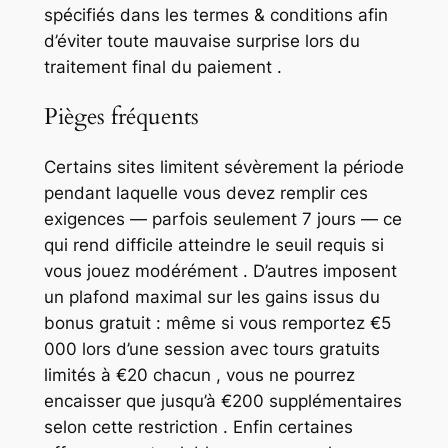
spécifiés dans les termes & conditions afin
d’éviter toute mauvaise surprise lors du
traitement final du paiement .
Pièges fréquents
Certains sites limitent sévèrement la période
pendant laquelle vous devez remplir ces
exigences — parfois seulement 7 jours — ce
qui rend difficile atteindre le seuil requis si
vous jouez modérément . D’autres imposent
un plafond maximal sur les gains issus du
bonus gratuit : même si vous remportez €5
000 lors d’une session avec tours gratuits
limités à €20 chacun , vous ne pourrez
encaisser que jusqu’à €200 supplémentaires
selon cette restriction . Enfin certaines