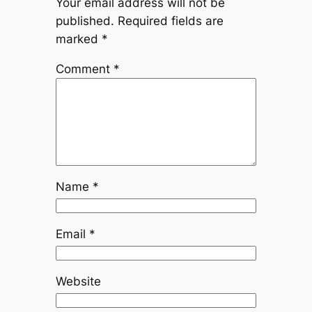
Your email address will not be
published.
Required fields are
marked
*
Comment
*
Name
*
Email
*
Website