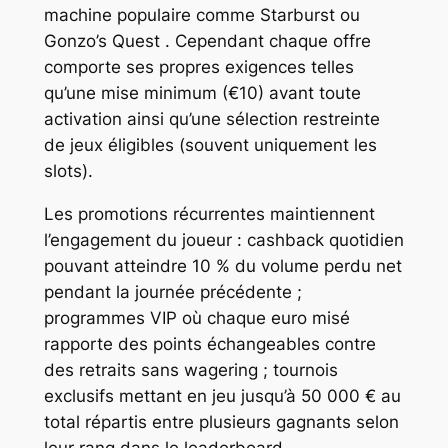
machine populaire comme Starburst ou
Gonzo’s Quest . Cependant chaque offre
comporte ses propres exigences telles
qu’une mise minimum (€10) avant toute
activation ainsi qu’une sélection restreinte
de jeux éligibles (souvent uniquement les
slots).
Les promotions récurrentes maintiennent
l’engagement du joueur : cashback quotidien
pouvant atteindre 10 % du volume perdu net
pendant la journée précédente ;
programmes VIP où chaque euro misé
rapporte des points échangeables contre
des retraits sans wagering ; tournois
exclusifs mettant en jeu jusqu’à 50 000 € au
total répartis entre plusieurs gagnants selon
leur rang dans le leaderboard