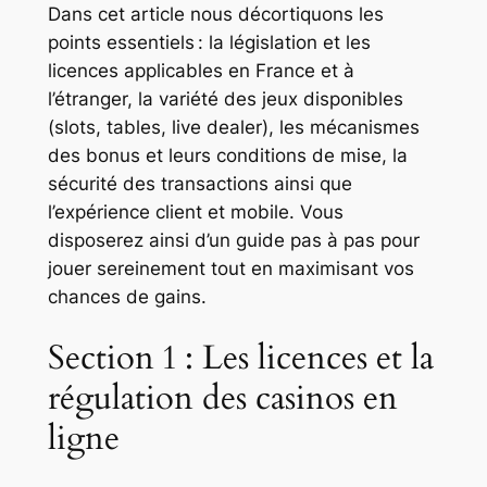
Dans cet article nous décortiquons les
points essentiels : la législation et les
licences applicables en France et à
l’étranger, la variété des jeux disponibles
(slots, tables, live dealer), les mécanismes
des bonus et leurs conditions de mise, la
sécurité des transactions ainsi que
l’expérience client et mobile. Vous
disposerez ainsi d’un guide pas à pas pour
jouer sereinement tout en maximisant vos
chances de gains.
Section 1 : Les licences et la
régulation des casinos en
ligne