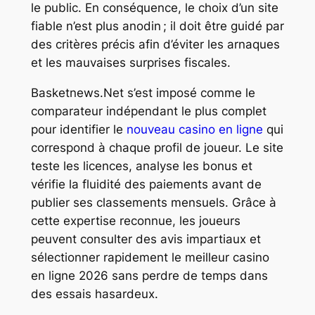
le public. En conséquence, le choix d’un site
fiable n’est plus anodin ; il doit être guidé par
des critères précis afin d’éviter les arnaques
et les mauvaises surprises fiscales.
Basketnews.Net s’est imposé comme le
comparateur indépendant le plus complet
pour identifier le
nouveau casino en ligne
qui
correspond à chaque profil de joueur. Le site
teste les licences, analyse les bonus et
vérifie la fluidité des paiements avant de
publier ses classements mensuels. Grâce à
cette expertise reconnue, les joueurs
peuvent consulter des avis impartiaux et
sélectionner rapidement le meilleur casino
en ligne 2026 sans perdre de temps dans
des essais hasardeux.