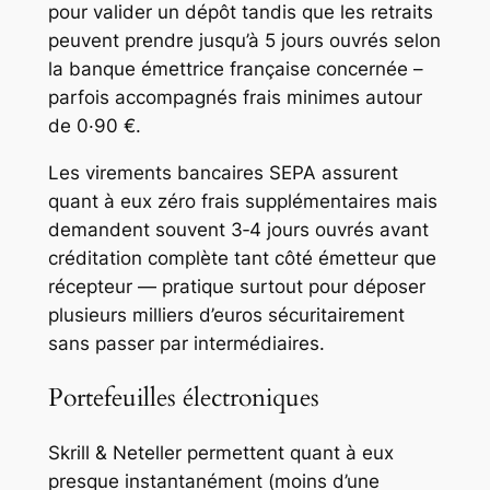
pour valider un dépôt tandis que les retraits
peuvent prendre jusqu’à 5 jours ouvrés selon
la banque émettrice française concernée –
parfois accompagnés frais minimes autour
de 0·90 €.
Les virements bancaires SEPA assurent
quant à eux zéro frais supplémentaires mais
demandent souvent 3‑4 jours ouvrés avant
créditation complète tant côté émetteur que
récepteur — pratique surtout pour déposer
plusieurs milliers d’euros sécuritairement
sans passer par intermédiaires.
Portefeuilles électroniques
Skrill & Neteller permettent quant à eux
presque instantanément (moins d’une