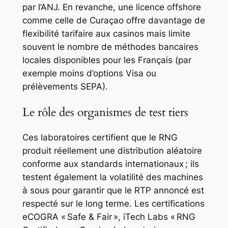
par l’ANJ. En revanche, une licence offshore
comme celle de Curaçao offre davantage de
flexibilité tarifaire aux casinos mais limite
souvent le nombre de méthodes bancaires
locales disponibles pour les Français (par
exemple moins d’options Visa ou
prélèvements SEPA).
Le rôle des organismes de test tiers
Ces laboratoires certifient que le RNG
produit réellement une distribution aléatoire
conforme aux standards internationaux ; ils
testent également la volatilité des machines
à sous pour garantir que le RTP annoncé est
respecté sur le long terme. Les certifications
eCOGRA « Safe & Fair », iTech Labs « RNG