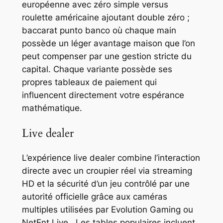
européenne avec zéro simple versus
roulette américaine ajoutant double zéro ;
baccarat punto banco où chaque main
possède un léger avantage maison que l’on
peut compenser par une gestion stricte du
capital. Chaque variante possède ses
propres tableaux de paiement qui
influencent directement votre espérance
mathématique.​
Live dealer
L’expérience live dealer combine l’interaction
directe avec un croupier réel via streaming
HD et la sécurité d’un jeu contrôlé par une
autorité officielle grâce aux caméras
multiples utilisées par Evolution Gaming ou
NetEnt Live . Les tables populaires incluent