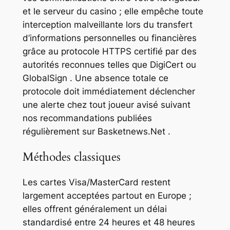
et le serveur du casino ; elle empêche toute
interception malveillante lors du transfert
d’informations personnelles ou financières
grâce au protocole HTTPS certifié par des
autorités reconnues telles que DigiCert ou
GlobalSign . Une absence totale ce
protocole doit immédiatement déclencher
une alerte chez tout joueur avisé suivant
nos recommandations publiées
régulièrement sur Basketnews.Net .
Méthodes classiques
Les cartes Visa/MasterCard restent
largement acceptées partout en Europe ;
elles offrent généralement un délai
standardisé entre 24 heures et 48 heures