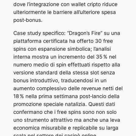
dove l’integrazione con wallet cripto riduce
ulteriormente le barriere all’ulteriore spesa
post‑bonus.
Case study specifico:
“Dragon’s Fire”
su una
piattaforma certificata ha offerto 30 free
spins con espansione simbolica; l’analisi
interna mostra un incremento del 35 % nel
numero medio di spin effettuati rispetto alla
versione standard della stessa slot senza
bonus introduttivo, traducendosi in un
aumento complessivo delle revenue netti del
18 % nella prima settimana post‑lancio della
promozione speciale natalizia. Questi dati
confermano che i free spins sono non solo
uno strumento attrattivo ma anche una leva
economica misurabile e replicabile su larga
scala nel settore dei casinò online.