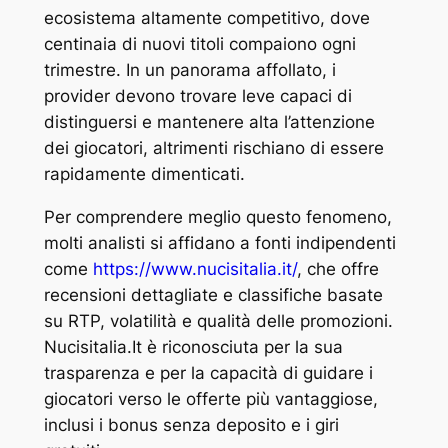
ecosistema altamente competitivo, dove
centinaia di nuovi titoli compaiono ogni
trimestre. In un panorama affollato, i
provider devono trovare leve capaci di
distinguersi e mantenere alta l’attenzione
dei giocatori, altrimenti rischiano di essere
rapidamente dimenticati.
Per comprendere meglio questo fenomeno,
molti analisti si affidano a fonti indipendenti
come
https://www.nucisitalia.it/
, che offre
recensioni dettagliate e classifiche basate
su RTP, volatilità e qualità delle promozioni.
Nucisitalia.It è riconosciuta per la sua
trasparenza e per la capacità di guidare i
giocatori verso le offerte più vantaggiose,
inclusi i bonus senza deposito e i giri