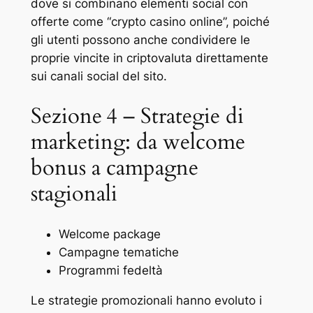
dove si combinano elementi social con
offerte come “crypto casino online”, poiché
gli utenti possono anche condividere le
proprie vincite in criptovaluta direttamente
sui canali social del sito.
Sezione 4 – Strategie di
marketing: da welcome
bonus a campagne
stagionali
Welcome package
Campagne tematiche
Programmi fedeltà
Le strategie promozionali hanno evoluto i