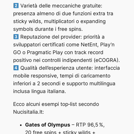
Varietà delle meccaniche gratuite:
presenza almeno di due funzioni extra tra
sticky wilds, multiplicatori o expanding
symbols durante i free spins.
Reputazione del provider: priorità a
sviluppatori certificati come NetEnt, Play’n
GO o Pragmatic Play con track record
positivo nei controlli indipendenti (eCOGRA).
Qualità dell’esperienza utente: interfaccia
mobile responsive, tempi di caricamento
inferiori a 2 secondi e supporto multilingua
inclusa lingua italiana.
Ecco alcuni esempi top‑list secondo
Nucisitalia.It:
Gates of Olympus
– RTP 96,5 %,
20 free spins + sticky wilds +