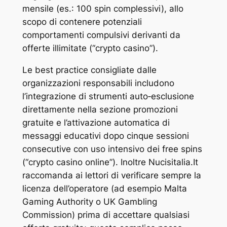
mensile (es.: 100 spin complessivi), allo
scopo di contenere potenziali
comportamenti compulsivi derivanti da
offerte illimitate (“crypto casino”).
Le best practice consigliate dalle
organizzazioni responsabili includono
l’integrazione di strumenti auto‑esclusione
direttamente nella sezione promozioni
gratuite e l’attivazione automatica di
messaggi educativi dopo cinque sessioni
consecutive con uso intensivo dei free spins
(“crypto casino online”). Inoltre Nucisitalia.It
raccomanda ai lettori di verificare sempre la
licenza dell’operatore (ad esempio Malta
Gaming Authority o UK Gambling
Commission) prima di accettare qualsiasi