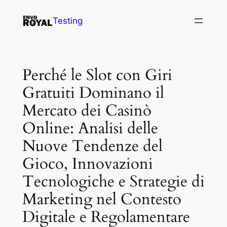
Skip
Testing
to
content
Perché le Slot con Giri
Gratuiti Dominano il
Mercato dei Casinò
Online: Analisi delle
Nuove Tendenze del
Gioco, Innovazioni
Tecnologiche e Strategie di
Marketing nel Contesto
Digitale e Regolamentare