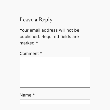
Leave a Reply
Your email address will not be
published.
Required fields are
marked
*
Comment
*
Name
*