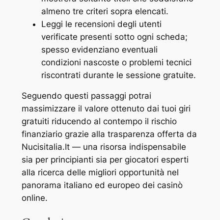
almeno tre criteri sopra elencati.
Leggi le recensioni degli utenti
verificate presenti sotto ogni scheda;
spesso evidenziano eventuali
condizioni nascoste o problemi tecnici
riscontrati durante le sessione gratuite.
Seguendo questi passaggi potrai
massimizzare il valore ottenuto dai tuoi giri
gratuiti riducendo al contempo il rischio
finanziario grazie alla trasparenza offerta da
Nucisitalia.It — una risorsa indispensabile
sia per principianti sia per giocatori esperti
alla ricerca delle migliori opportunità nel
panorama italiano ed europeo dei casinò
online.