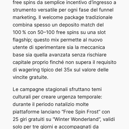
free spins da semplice incentivo d’ingresso a
strumento versatile per ogni fase del funnel
marketing. Il welcome package tradizionale
combina spesso un deposito match del
100 % con 50–100 free spins su una slot
flagship; questo mix permette al nuovo
utente di sperimentare sia la meccanica
base sia quella avanzata senza rischiare
capitale proprio finché non supera il requisito
di wagering tipico del 35x sul valore delle
vincite gratuite.
Le campagne stagionali sfruttano temi
culturali per creare urgenza temporale:
durante il periodo natalizio molte
piattaforme lanciano “Free Spin Frost” con
25 giri gratuiti su “Winter Wonderland”, validi
solo per tre giorni e accompagnati da