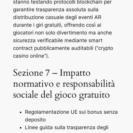
stanno testando protocolli blockchain per
garantire trasparenza assoluta sulla
distribuzione casuale degli eventi AR
durante i giri gratuiti, offrendo così ai
giocatori non solo divertimento ma anche
sicurezza verificabile mediante smart
contract pubblicamente auditabili (“crypto
casino online”).
Sezione 7 – Impatto
normativo e responsabilità
sociale del gioco gratuito
Regolamentazione UE sui bonus senza
deposito
Linee guida sulla trasparenza degli