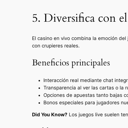
5. Diversifica con e
El casino en vivo combina la emoción del 
con crupieres reales.
Beneficios principales
Interacción real mediante chat integ
Transparencia al ver las cartas o la r
Opciones de apuestas tanto bajas c
Bonos especiales para jugadores nu
Did You Know?
Los juegos live suelen ten