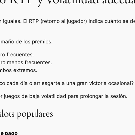
guales. El RTP (retorno al jugador) indica cuánto se de
tamaño de los premios:
o frecuentes.
ro menos frecuentes.
ambos extremos.
o cada día o arriesgarte a una gran victoria ocasional?
or juegos de baja volatilidad para prolongar la sesión.
slots populares
de pago