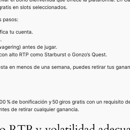
ratis en slots seleccionados.
s pasos:
fica tu cuenta.
.
wagering) antes de jugar.
s con alto RTP como
Starburst
o
Gonzo’s Quest
.
esta en menos de una semana, puedes retirar tus ganan
00 % de bonificación y 50 giros gratis con un requisito 
ntes de retirar cualquier ganancia.
lto RTP y volatilidad adecu