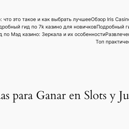
: что это такое и как выбрать лучшее
Обзор Iris Cas
дробный гид по 7k казино для новичков
Подробный ги
 по Мэд казино: Зеркала и их особенности
Развлечен
Топ практиче
das para Ganar en Slots y 