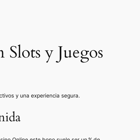
n Slots y Juegos
ctivos y una experiencia segura.
nida
asino Online este bono suele ser un % de