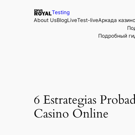
Skip
Testing
to
About Us
Blog
Live
Test-live
Аркада казино
content
По
Подробный гид
6 Estrategias Proba
Casino Online