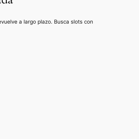
vuelve a largo plazo. Busca slots con