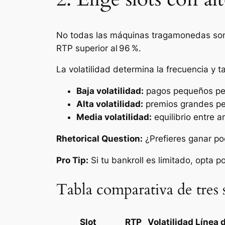
No todas las máquinas tragamonedas son i
RTP superior al 96 %.
La volatilidad determina la frecuencia y 
Baja volatilidad:
pagos pequeños per
Alta volatilidad:
premios grandes pe
Media volatilidad:
equilibrio entre 
Rhetorical Question:
¿Prefieres ganar poc
Pro Tip:
Si tu bankroll es limitado, opta p
Tabla comparativa de tres 
Slot
RTP
Volatilidad
Línea 