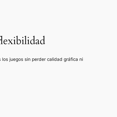
lexibilidad
los juegos sin perder calidad gráfica ni