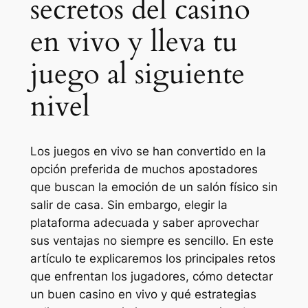
secretos del casino
en vivo y lleva tu
juego al siguiente
nivel
Los juegos en vivo se han convertido en la
opción preferida de muchos apostadores
que buscan la emoción de un salón físico sin
salir de casa. Sin embargo, elegir la
plataforma adecuada y saber aprovechar
sus ventajas no siempre es sencillo. En este
artículo te explicaremos los principales retos
que enfrentan los jugadores, cómo detectar
un buen casino en vivo y qué estrategias