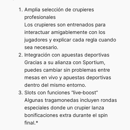
Amplia selección de crupieres
profesionales
Los crupieres son entrenados para
interactuar amigablemente con los
jugadores y explicar cada regla cuando
sea necesario.
Integración con apuestas deportivas
Gracias a su alianza con Sportium,
puedes cambiar sin problemas entre
mesas en vivo y apuestas deportivas
dentro del mismo entorno.
Slots con funciones “live‑boost”
Algunas tragamonedas incluyen rondas
especiales donde un crupier lanza
bonificaciones extra durante el spin
final.*