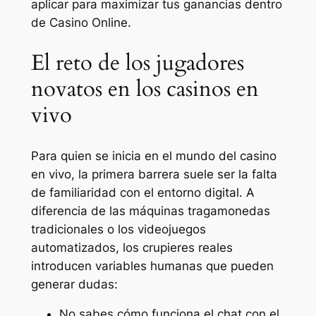
aplicar para maximizar tus ganancias dentro
de Casino Online.
El reto de los jugadores
novatos en los casinos en
vivo
Para quien se inicia en el mundo del casino
en vivo, la primera barrera suele ser la falta
de familiaridad con el entorno digital. A
diferencia de las máquinas tragamonedas
tradicionales o los videojuegos
automatizados, los crupieres reales
introducen variables humanas que pueden
generar dudas:
No sabes cómo funciona el chat con el