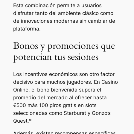
Esta combinación permite a usuarios
disfrutar tanto del ambiente clásico como
de innovaciones modernas sin cambiar de
plataforma.
Bonos y promociones que
potencian tus sesiones
Los incentivos económicos son otro factor
decisivo para muchos jugadores. En Casino
Online, el
bono bienvenida
supera el
promedio del mercado al ofrecer hasta
€500 más 100 giros gratis en slots
seleccionadas como Starburst y Gonzo’s
Quest.*
Además, existen recompensas específicas