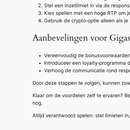
Stel een inzetlimiet in via de respon
Kies spellen met een hoge RTP om j
Gebruik de crypto‑optie alleen als je
Aanbevelingen voor Gigas
Vereenvoudig de bonusvoorwaarden no
Introduceer een loyalty‑programma d
Verhoog de communicatie rond respon
Door deze stappen te volgen, kunnen zow
Klaar om de voordelen zelf te ervaren? 
nog.
Altijd verantwoord spelen: stel limieten i