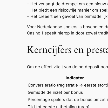
– Het verlaagt de drempel om een nieuw 
– Het biedt een risicovrije manier om spel
– Het creëert een gevoel van onmiddellijk
Voor Nederlandse spelers is bovendien de
Casino 1 speelt hierop in door zowel tradi
Kerncijfers en prest
Om de effectiviteit van de no‑deposit bo
Indicator
Conversieratio (registratie → eerste stort
Gemiddelde inzet per bonus
Percentage spelers dat de bonus omzet i
Tijd tot eerste uitbetaling (uren)