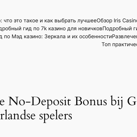
: что это такое и как выбрать лучшее
Обзор Iris Cas
дробный гид по 7k казино для новичков
Подробный ги
 по Мэд казино: Зеркала и их особенности
Развлечен
Топ практиче
de No‑Deposit Bonus bij G
landse spelers