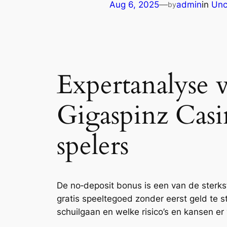
Aug 6, 2025
—
admin
in
Unc
by
Expertanalyse 
Gigaspinz Casi
spelers
De no‑deposit bonus is een van de sterkst
gratis speeltegoed zonder eerst geld te s
schuilgaan en welke risico’s en kansen er