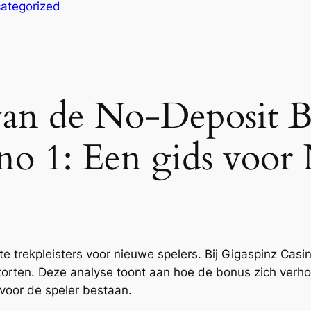
ategorized
van de No‑Deposit B
no 1: Een gids voor
e trekpleisters voor nieuwe spelers. Bij Gigaspinz Casin
torten. Deze analyse toont aan hoe de bonus zich verhou
 voor de speler bestaan.