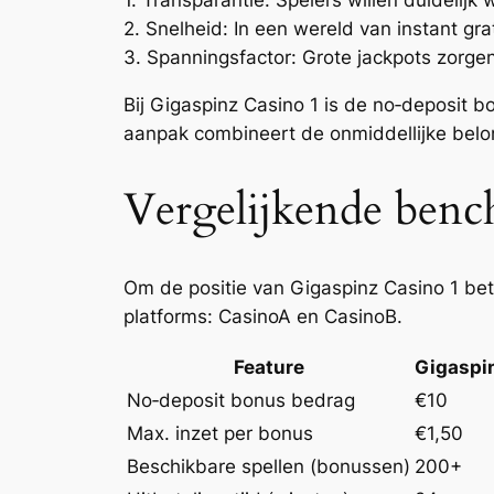
2. Snelheid: In een wereld van instant grat
3. Spanningsfactor: Grote jackpots zorgen
Bij Gigaspinz Casino 1 is de no‑deposit
aanpak combineert de onmiddellijke belon
Vergelijkende ben
Om de positie van Gigaspinz Casino 1 bet
platforms: CasinoA en CasinoB.
Feature
Gigaspin
No‑deposit bonus bedrag
€10
Max. inzet per bonus
€1,50
Beschikbare spellen (bonussen)
200+