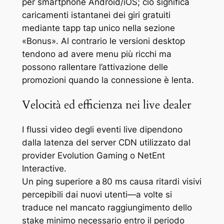
per smartphone Android/iOS; ciò significa
caricamenti istantanei dei giri gratuiti
mediante tapp tap unico nella sezione
«Bonus». Al contrario le versioni desktop
tendono ad avere menu più ricchi ma
possono rallentare l’attivazione delle
promozioni quando la connessione è lenta.
Velocità ed efficienza nei live dealer
I flussi video degli eventi live dipendono
dalla latenza del server CDN utilizzato dal
provider Evolution Gaming o NetEnt
Interactive.
Un ping superiore a 80 ms causa ritardi visivi
percepibili dai nuovi utenti—a volte si
traduce nel mancato raggiungimento dello
stake minimo necessario entro il periodo