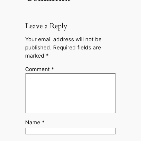
Leave a Reply
Your email address will not be
published.
Required fields are
marked
*
Comment
*
Name
*