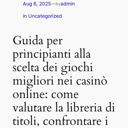
Aug 6, 2025
—
admin
by
in
Uncategorized
Guida per
principianti alla
scelta dei giochi
migliori nei casinò
online: come
valutare la libreria di
titoli, confrontare i