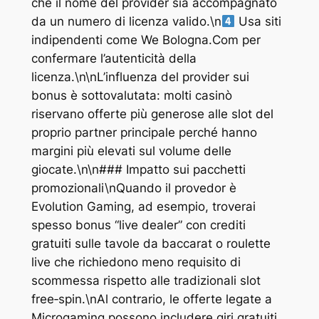
che il nome del provider sia accompagnato
da un numero di licenza valido.\n
Usa siti
indipendenti come We Bologna.Com per
confermare l’autenticità della
licenza.\n\nL’influenza del provider sui
bonus è sottovalutata: molti casinò
riservano offerte più generose alle slot del
proprio partner principale perché hanno
margini più elevati sul volume delle
giocate.\n\n### Impatto sui pacchetti
promozionali\nQuando il provedor è
Evolution Gaming, ad esempio, troverai
spesso bonus “live dealer” con crediti
gratuiti sulle tavole da baccarat o roulette
live che richiedono meno requisito di
scommessa rispetto alle tradizionali slot
free‑spin.\nAl contrario, le offerte legate a
Microgaming possono includere giri gratuiti