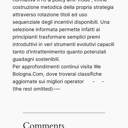
costruzione metodica della propria strategia
attraverso rotazione titoli ed uso
sequenziale degli incentivi disponibili. Una
selezione informata permette infatti ai
principianti trasformare semplici premi
introduttivi in veri strumenti evolutivi capac­ili
tanto d’intrattenimento quanto potenziali
guadagni sostenibili.
Per approfondimenti continui visita We
Bologna.Com, dove troverai classifiche
aggiornate sui migliori operator​⁠​⁠​⁠​⁠​⁠​​⁠​​⁠​​‏‏‌‎‎‎‏‏‍‌‍️‏‌️‍️‌ ‌‌‌ ‎⁦⁣‎⁣ ‌⁦⁣‌⁧‬‪‭‮ ‬ ‮⁤ ⁢ ‏ ‎⁮ ‌​​​ ⠀ ‑ ​​​​​​​ ​ ​​​​ ​​ ​ ⁨ ‌ ‌‌‌‍‌‌‫‪‭‪ ‌ ‪ ‎‫­­­­­­
—-(the rest omitted)
Comments