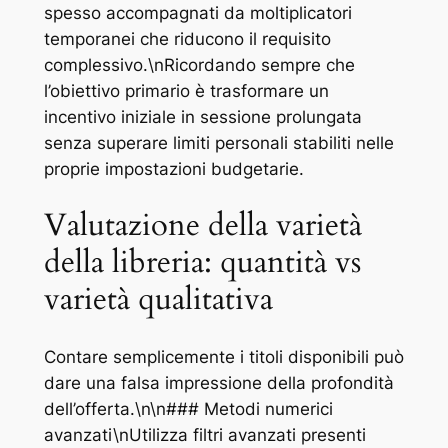
spesso accompagnati da moltiplicatori
temporanei che riducono il requisito
complessivo.\nRicordando sempre che
l’obiettivo primario è trasformare un
incentivo iniziale in sessione prolungata
senza superare limiti personali stabiliti nelle
proprie impostazioni budgetarie.
Valutazione della varietà
della libreria: quantità vs
varietà qualitativa
Contare semplicemente i titoli disponibili può
dare una falsa impressione della profondità
dell’offerta.\n\n### Metodi numerici
avanzati\nUtilizza filtri avanzati presenti