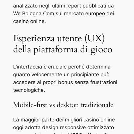
analizzato negli ultimi report pubblicati da
We Bologna.Com sul mercato europeo dei
casinò online.
Esperienza utente (UX)
della piattaforma di gioco
L’interfaccia è cruciale perché determina
quanto velocemente un principiante può
accedere ai propri bonus senza frustrazioni
tecnologiche.
Mobile‑first vs desktop tradizionale
La maggior parte dei migliori casino online
oggi adotta design responsive ottimizzato