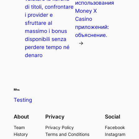
использования
di titoli, confrontare
Money X
i provider e
Casino
sfruttare al
приложений:
massimo i bonus
объяснение.
disponibili senza
→
perdere tempo né
denaro
Testing
About
Privacy
Social
Team
Privacy Policy
Facebook
History
Terms and Conditions
Instagram