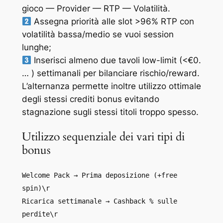
gioco — Provider — RTP — Volatilità.
Assegna priorità alle slot >96% RTP con
volatilità bassa/medio se vuoi session
lunghe;
Inserisci almeno due tavoli low-limit (<€0.
… ) settimanali per bilanciare rischio/reward.
L’alternanza permette inoltre utilizzo ottimale
degli stessi crediti bonus evitando
stagnazione sugli stessi titoli troppo spesso.
Utilizzo sequenziale dei vari tipi di
bonus
Welcome Pack → Prima deposizione (+free
spin)\r
Ricarica settimanale → Cashback % sulle
perdite\r