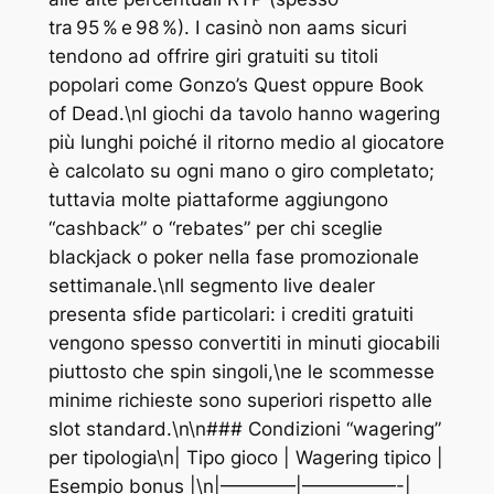
tra 95 % e 98 %). I casinò non aams sicuri
tendono ad offrire giri gratuiti su titoli
popolari come
Gonzo’s Quest
oppure
Book
of Dead
.\nI giochi da tavolo hanno wagering
più lunghi poiché il ritorno medio al giocatore
è calcolato su ogni mano o giro completato;
tuttavia molte piattaforme aggiungono
“cashback” o “rebates” per chi sceglie
blackjack o poker nella fase promozionale
settimanale.\nIl segmento live dealer
presenta sfide particolari: i crediti gratuiti
vengono spesso convertiti in minuti giocabili
piuttosto che spin singoli,\ne le scommesse
minime richieste sono superiori rispetto alle
slot standard.\n\n### Condizioni “wagering”
per tipologia\n| Tipo gioco | Wagering tipico |
Esempio bonus |\n|————|—————-|