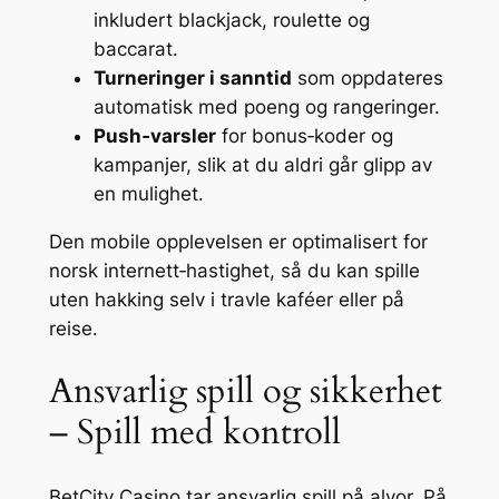
inkludert blackjack, roulette og
baccarat.
Turneringer i sanntid
som oppdateres
automatisk med poeng og rangeringer.
Push‑varsler
for bonus‑koder og
kampanjer, slik at du aldri går glipp av
en mulighet.
Den mobile opplevelsen er optimalisert for
norsk internett‑hastighet, så du kan spille
uten hakking selv i travle kaféer eller på
reise.
Ansvarlig spill og sikkerhet
– Spill med kontroll
BetCity Casino tar ansvarlig spill på alvor. På