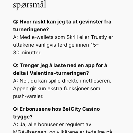
spørsmål
Q: Hvor raskt kan jeg ta ut gevinster fra
turneringene?
A: Med e‑wallets som Skrill eller Trustly er
uttakene vanligvis ferdige innen 15–
30 minutter.
Q: Trenger jeg å laste ned en app for å
delta i Valentins‑turneringen?
A: Nei, du kan spille direkte i nettleseren.
Appen gir kun ekstra funksjoner som
push‑varsler.
Q: Er bonusene hos BetCity Casino
trygge?
A: Ja, alle bonuser er regulert av
MGA‑lisensen, og vilkårene er tydelige på