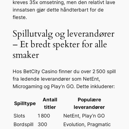
kreves 35x omsetning, men den relativt lave
innsatsen gjør dette håndterbart for de
fleste.
Spillutvalg og leverandører
– Et bredt spekter for alle
smaker
Hos BetCity Casino finner du over 2 500 spill
fra ledende leverandører som NetEnt,
Microgaming og Play’n GO. Dette inkluderer:
Antall
Populære
Spilltype
titler
leverandører
Slots
1 800
NetEnt, Play’n GO
Bordspill
300
Evolution, Pragmatic