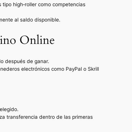
s tipo
high‑roller
como competencias
ente al saldo disponible.
sino Online
llo después de ganar.
nederos electrónicos como PayPal o Skrill
elegido.
za transferencia dentro de las primeras