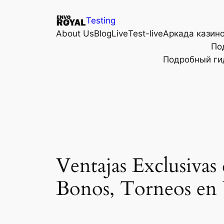
Skip
Testing
to
About Us
Blog
Live
Test-live
Аркада казино
content
По
Подробный гид
Ventajas Exclusivas
Bonos, Torneos en