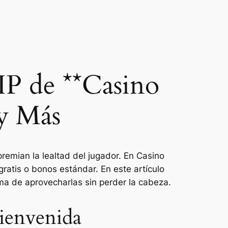
IP de **Casino
 y Más
remian la lealtad del jugador. En Casino
atis o bonos estándar. En este artículo
a de aprovecharlas sin perder la cabeza.
bienvenida