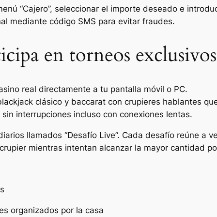
l menú “Cajero”, seleccionar el importe deseado e introduc
onal mediante código SMS para evitar fraudes.
icipa en torneos exclusivos
casino real directamente a tu pantalla móvil o PC.
lackjack clásico y baccarat con crupieres hablantes que
 sin interrupciones incluso con conexiones lentas.
iarios llamados “Desafío Live”. Cada desafío reúne a ve
crupier mientras intentan alcanzar la mayor cantidad p
es
les organizados por la casa