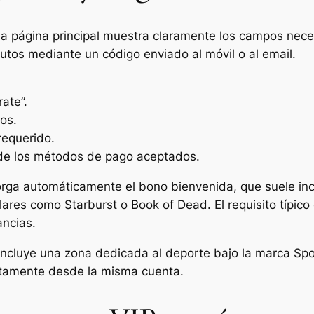
a página principal muestra claramente los campos necesa
nutos mediante un código enviado al móvil o al email.
rate”.
s.​
equerido.​
 de los métodos de pago aceptados.
torga automáticamente el bono bienvenida, que suele inc
ulares como
Starburst
o
Book of Dead
. El requisito típic
ancias.
 incluye una zona dedicada al deporte bajo la marca Sp
ectamente desde la misma cuenta.