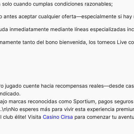
solo cuando cumplas condiciones razonables;
 antes aceptar cualquier oferta—especialmente si hay r
uda inmediatamente mediante líneas especializadas incl
enamente tanto del bono bienvenida, los torneos Live co
ro jugado cuente hacia recompensas reales—desde cash
indicado.
bajo marcas reconocidas como Sportium, pagos seguros 
.\n\nNo esperes más para vivir esta experiencia premi
club élite! Visita
Casino Cirsa
para comenzar tu aventu