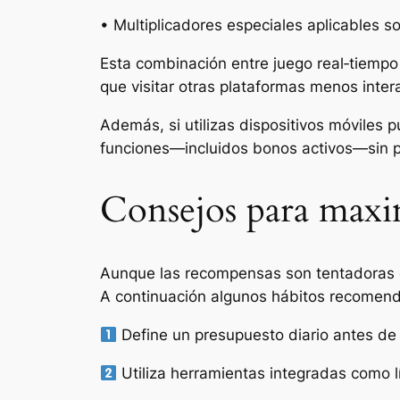
• Multiplicadores especiales aplicables s
Esta combinación entre juego real‑tiempo
que visitar otras plataformas menos intera
Además, si utilizas dispositivos móviles 
funciones—incluidos bonos activos—sin p
Consejos para maxi
Aunque las recompensas son tentadoras es
A continuación algunos hábitos recomen
Define un presupuesto diario antes de 
Utiliza herramientas integradas como l