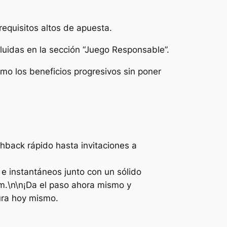
equisitos altos de apuesta.
uidas en la sección “Juego Responsable”.
mo los beneficios progresivos sin poner
back rápido hasta invitaciones a
e instantáneos junto con un sólido
um.\n\n¡Da el paso ahora mismo y
ra hoy mismo.