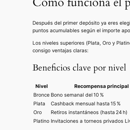
Cómo funciona el p
Después del primer depósito ya eres elegib
puntos acumulables según el importe apo
Los niveles superiores (
Plata
,
Oro
y
Plati
consigo ventajas claras:
Beneficios clave por nivel
Nivel
Recompensa principal
Bronce
Bono semanal del 10 %
Plata
Cashback mensual hasta 15 %
Oro
Retiros instantáneos (hasta 24 h)
Platino
Invitaciones a torneos privados Li