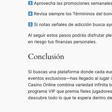
Aprovecha las promociones semanales 
Revisa siempre los Términinos del bono
Si notas señales de adicción busca ay
Al seguir estos pasos podrás disfrutar pl
en riesgo tus finanzas personales.
Conclusión
Si buscas una plataforma donde cada eu
eventos exclusivos—has llegado al lugar 
Casino Online combina variedad infinita 
programa VIP que premia fieles jugadores
descubre todo lo que te espera dentro del 