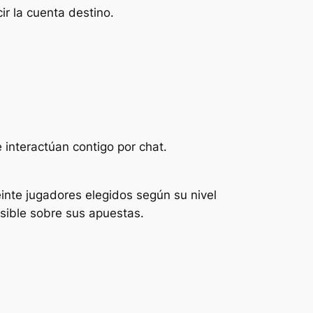
ir la cuenta destino.
 interactúan contigo por chat.
inte jugadores elegidos según su nivel
osible sobre sus apuestas.