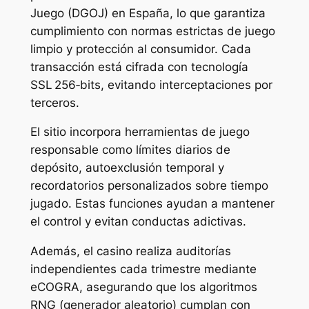
Juego (DGOJ) en España, lo que garantiza
cumplimiento con normas estrictas de juego
limpio y protección al consumidor. Cada
transacción está cifrada con tecnología
SSL 256‑bits, evitando interceptaciones por
terceros.
El sitio incorpora herramientas de juego
responsable como límites diarios de
depósito, autoexclusión temporal y
recordatorios personalizados sobre tiempo
jugado. Estas funciones ayudan a mantener
el control y evitan conductas adictivas.
Además, el casino realiza auditorías
independientes cada trimestre mediante
eCOGRA, asegurando que los algoritmos
RNG (generador aleatorio) cumplan con