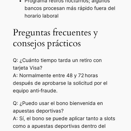
Programa retiros nocturnos; algunos
bancos procesan más rápido fuera del
horario laboral
Preguntas frecuentes y
consejos prácticos
Q: ¿Cuánto tiempo tarda un retiro con
tarjeta Visa?
A: Normalmente entre 48 y 72 horas
después de aprobarse la solicitud por el
equipo anti‑fraude.
Q: ¿Puedo usar el bono bienvenida en
apuestas deportivas?
A: Sí, el bono se puede aplicar tanto a slots
como a apuestas deportivas dentro del