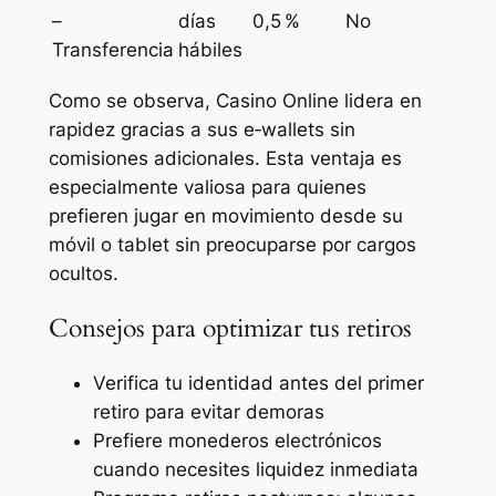
–
días
0,5 %
No
Transferencia
hábiles
Como se observa, Casino Online lidera en
rapidez gracias a sus e‑wallets sin
comisiones adicionales. Esta ventaja es
especialmente valiosa para quienes
prefieren jugar en movimiento desde su
móvil o tablet sin preocuparse por cargos
ocultos.
Consejos para optimizar tus retiros
Verifica tu identidad antes del primer
retiro para evitar demoras
Prefiere monederos electrónicos
cuando necesites liquidez inmediata