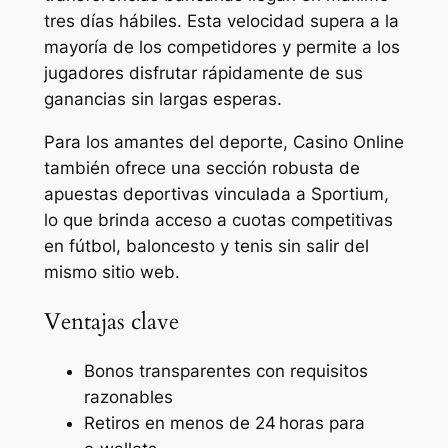
tres días hábiles. Esta velocidad supera a la
mayoría de los competidores y permite a los
jugadores disfrutar rápidamente de sus
ganancias sin largas esperas.
Para los amantes del deporte, Casino Online
también ofrece una sección robusta de
apuestas deportivas vinculada a Sportium,
lo que brinda acceso a cuotas competitivas
en fútbol, baloncesto y tenis sin salir del
mismo sitio web.
Ventajas clave
Bonos transparentes con requisitos
razonables
Retiros en menos de 24 horas para