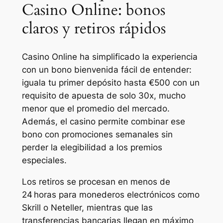
Casino Online: bonos
claros y retiros rápidos
Casino Online ha simplificado la experiencia
con un bono bienvenida fácil de entender:
iguala tu primer depósito hasta €500 con un
requisito de apuesta de solo 30x, mucho
menor que el promedio del mercado.
Además, el casino permite combinar ese
bono con promociones semanales sin
perder la elegibilidad a los premios
especiales.
Los retiros se procesan en menos de
24 horas para monederos electrónicos como
Skrill o Neteller, mientras que las
transferencias bancarias llegan en máximo