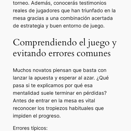
torneo. Además, conocerás testimonios
reales de jugadores que han triunfado en la
mesa gracias a una combinación acertada
de estrategia y buen entorno de juego.
Comprendiendo el juego y
evitando errores comunes
Muchos novatos piensan que basta con
lanzar la apuesta y esperar al azar. ¿Qué
pasa si te explicamos por qué esa
mentalidad suele terminar en pérdidas?
Antes de entrar en la mesa es vital
reconocer los tropiezos habituales que
impiden el progreso.
Errores típicos: