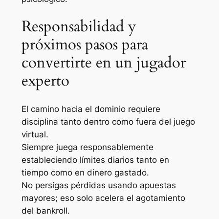
Responsabilidad y
próximos pasos para
convertirte en un jugador
experto
El camino hacia el dominio requiere
disciplina tanto dentro como fuera del juego
virtual.
Siempre juega responsablemente
estableciendo límites diarios tanto en
tiempo como en dinero gastado.
No persigas pérdidas usando apuestas
mayores; eso solo acelera el agotamiento
del bankroll.