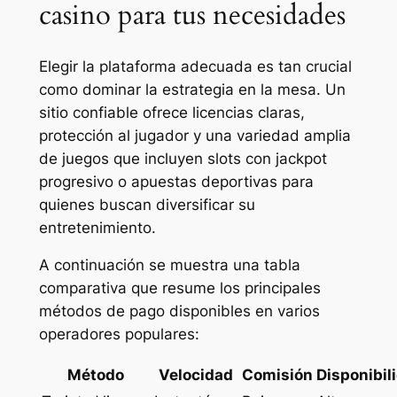
casino para tus necesidades
Elegir la plataforma adecuada es tan crucial
como dominar la estrategia en la mesa. Un
sitio confiable ofrece licencias claras,
protección al jugador y una variedad amplia
de juegos que incluyen slots con
jackpot
progresivo
o apuestas deportivas para
quienes buscan diversificar su
entretenimiento.
A continuación se muestra una tabla
comparativa que resume los principales
métodos de pago disponibles en varios
operadores populares:
Método
Velocidad
Comisión
Disponibil