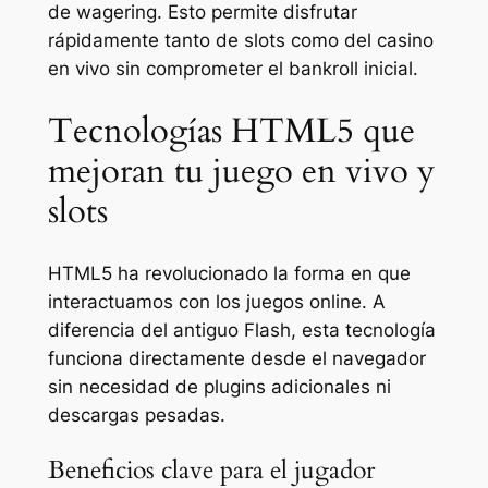
de
wagering
. Esto permite disfrutar
rápidamente tanto de
slots
como del casino
en vivo sin comprometer el bankroll inicial.
Tecnologías HTML5 que
mejoran tu juego en vivo y
slots
HTML5 ha revolucionado la forma en que
interactuamos con los juegos online. A
diferencia del antiguo Flash, esta tecnología
funciona directamente desde el navegador
sin necesidad de plugins adicionales ni
descargas pesadas.
Beneficios clave para el jugador