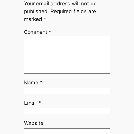
Your email address will not be
published.
Required fields are
marked
*
Comment
*
Name
*
Email
*
Website