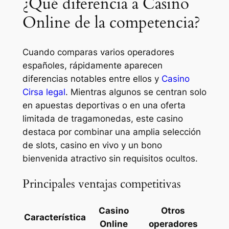
¿Qué diferencia a Casino
Online de la competencia?
Cuando comparas varios operadores
españoles, rápidamente aparecen
diferencias notables entre ellos y
Casino
Cirsa legal
. Mientras algunos se centran solo
en apuestas deportivas o en una oferta
limitada de tragamonedas, este casino
destaca por combinar una amplia selección
de
slots
, casino en vivo y un
bono
bienvenida
atractivo sin requisitos ocultos.
Principales ventajas competitivas
Casino
Otros
Característica
Online
operadores