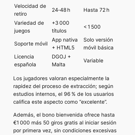
Velocidad de
24‑48 h
Hasta 72 h
retiro
Variedad de
+3 000
< 1 500
juegos
títulos
App nativa
Solo versión
Soporte móvil
+ HTML5
móvil básica
Licencia
DGOJ +
Variable
española
Malta
Los jugadores valoran especialmente la
rapidez del proceso de extracción; según
estudios internos, el 96 % de los usuarios
califica este aspecto como “excelente”.
Además, el
bono bienvenida
ofrece hasta
€1 000 más 50 giros gratis al iniciar sesión
por primera vez, sin condiciones excesivas