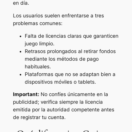
en día.
Los usuarios suelen enfrentarse a tres
problemas comunes:
Falta de licencias claras que garanticen
juego limpio.
Retrasos prolongados al retirar fondos
mediante los métodos de pago
habituales.
Plataformas que no se adaptan bien a
dispositivos móviles o tablets.
Important:
No confíes únicamente en la
publicidad; verifica siempre la licencia
emitida por la autoridad competente antes
de registrar tu cuenta.