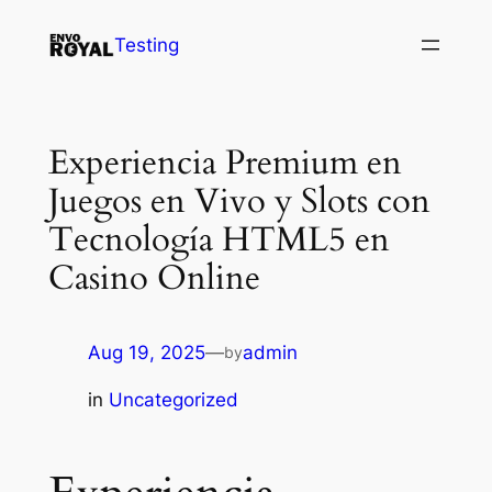
Skip
Testing
to
content
Experiencia Premium en
Juegos en Vivo y Slots con
Tecnología HTML5 en
Casino Online
Aug 19, 2025
—
admin
by
in
Uncategorized