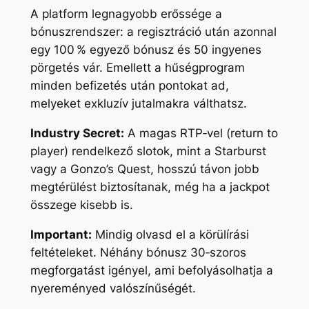
A platform legnagyobb erőssége a
bónuszrendszer: a regisztráció után azonnal
egy 100 % egyező bónusz és 50 ingyenes
pörgetés vár. Emellett a hűségprogram
minden befizetés után pontokat ad,
melyeket exkluzív jutalmakra válthatsz.
Industry Secret:
A magas RTP‑vel (return to
player) rendelkező slotok, mint a
Starburst
vagy a
Gonzo’s Quest
, hosszú távon jobb
megtérülést biztosítanak, még ha a jackpot
összege kisebb is.
Important:
Mindig olvasd el a körülírási
feltételeket. Néhány bónusz 30‑szoros
megforgatást igényel, ami befolyásolhatja a
nyereményed valószínűségét.