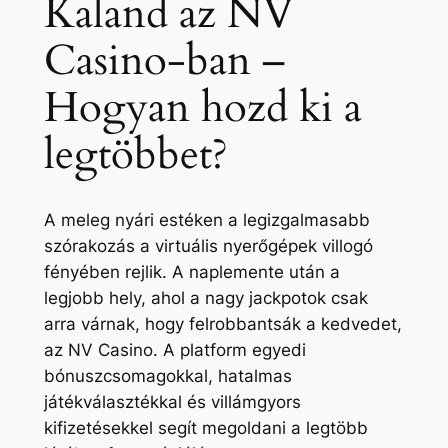
Kaland az NV
Casino-ban –
Hogyan hozd ki a
legtöbbet?
A meleg nyári estéken a legizgalmasabb
szórakozás a virtuális nyerőgépek villogó
fényében rejlik. A naplemente után a
legjobb hely, ahol a nagy jackpotok csak
arra várnak, hogy felrobbantsák a kedvedet,
az NV Casino. A platform egyedi
bónuszcsomagokkal, hatalmas
játékválasztékkal és villámgyors
kifizetésekkel segít megoldani a legtöbb