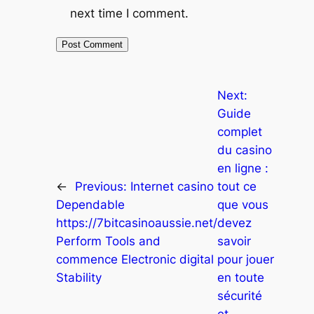
next time I comment.
Next:
Guide
complet
du casino
en ligne :
←
Previous:
Internet casino
tout ce
Dependable
que vous
https://7bitcasinoaussie.net/
devez
Perform Tools and
savoir
commence Electronic digital
pour jouer
Stability
en toute
sécurité