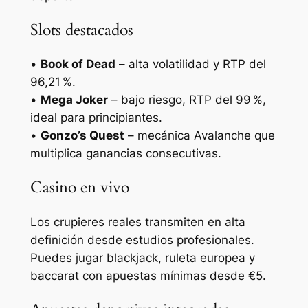
Slots destacados
•
Book of Dead
– alta volatilidad y RTP del
96,21 %.
•
Mega Joker
– bajo riesgo, RTP del 99 %,
ideal para principiantes.
•
Gonzo’s Quest
– mecánica Avalanche que
multiplica ganancias consecutivas.
Casino en vivo
Los crupieres reales transmiten en alta
definición desde estudios profesionales.
Puedes jugar blackjack, ruleta europea y
baccarat con apuestas mínimas desde €5.