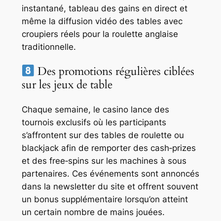
instantané, tableau des gains en direct et
même la diffusion vidéo des tables avec
croupiers réels pour la roulette anglaise
traditionnelle.
Des promotions régulières ciblées
sur les jeux de table
Chaque semaine, le casino lance des
tournois exclusifs où les participants
s’affrontent sur des tables de roulette ou
blackjack afin de remporter des cash‑prizes
et des free‑spins sur les machines à sous
partenaires. Ces événements sont annoncés
dans la newsletter du site et offrent souvent
un bonus supplémentaire lorsqu’on atteint
un certain nombre de mains jouées.