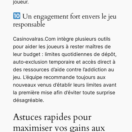
joueur.
Un engagement fort envers le jeu
responsable
Casinovalras.Com intègre plusieurs outils
pour aider les joueurs à rester maîtres de
leur budget : limites quotidiennes de dépôt,
auto‑exclusion temporaire et accès direct à
des ressources d’aide contre l’addiction au
jeu. L’équipe recommande toujours aux
nouveaux venus d’établir leurs limites avant
la première mise afin d’éviter toute surprise
désagréable.
Astuces rapides pour
maximiser vos gains aux