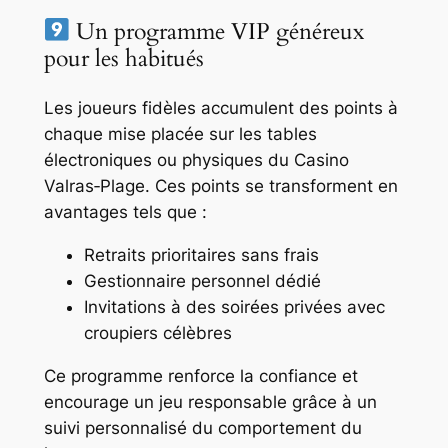
Un programme VIP généreux
pour les habitués
Les joueurs fidèles accumulent des points à
chaque mise placée sur les tables
électroniques ou physiques du Casino
Valras‑Plage. Ces points se transforment en
avantages tels que :
Retraits prioritaires sans frais
Gestionnaire personnel dédié
Invitations à des soirées privées avec
croupiers célèbres
Ce programme renforce la confiance et
encourage un jeu responsable grâce à un
suivi personnalisé du comportement du