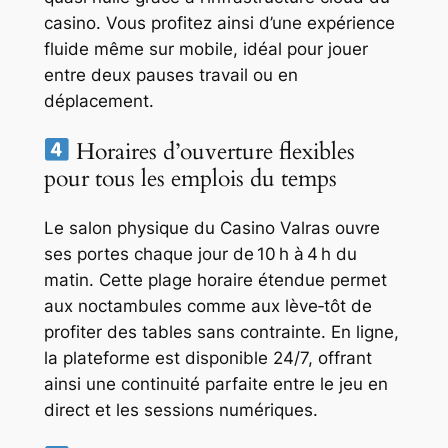
casino. Vous profitez ainsi d’une expérience
fluide même sur mobile, idéal pour jouer
entre deux pauses travail ou en
déplacement.
Horaires d’ouverture flexibles
pour tous les emplois du temps
Le salon physique du Casino Valras ouvre
ses portes chaque jour de 10 h à 4 h du
matin. Cette plage horaire étendue permet
aux noctambules comme aux lève‑tôt de
profiter des tables sans contrainte. En ligne,
la plateforme est disponible 24/7, offrant
ainsi une continuité parfaite entre le jeu en
direct et les sessions numériques.