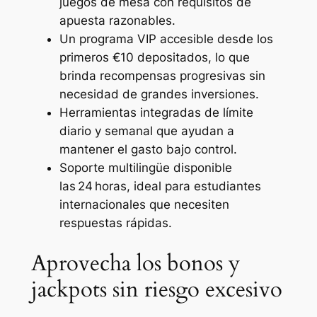
juegos de mesa con requisitos de
apuesta razonables.
Un programa VIP accesible desde los
primeros €10 depositados, lo que
brinda recompensas progresivas sin
necesidad de grandes inversiones.
Herramientas integradas de límite
diario y semanal que ayudan a
mantener el gasto bajo control.
Soporte multilingüe disponible
las 24 horas, ideal para estudiantes
internacionales que necesiten
respuestas rápidas.
Aprovecha los bonos y
jackpots sin riesgo excesivo