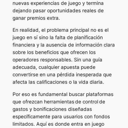
nuevas experiencias de juego y termina
dejando pasar oportunidades reales de
ganar premios extra.
En realidad, el problema principal no es el
juego en sí sino la falta de planificación
financiera y la ausencia de información clara
sobre los beneficios que ofrecen los
operadores responsables. Sin una guía
adecuada, cualquier apuesta puede
convertirse en una pérdida inesperada que
afecta las calificaciones o la vida diaria.
Por eso es fundamental buscar plataformas
que ofrezcan herramientas de control de
gastos y bonificaciones diseñadas
específicamente para usuarios con fondos
limitados. Aquí es donde entra en juego