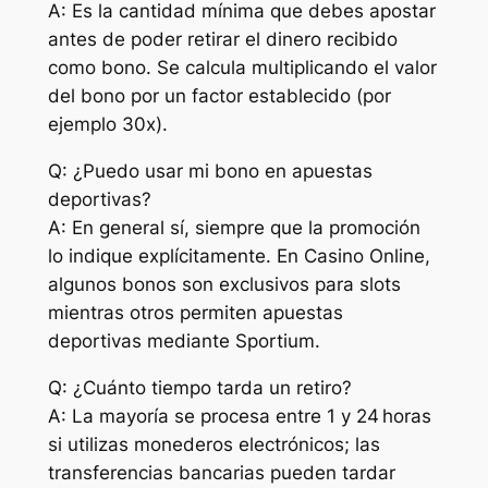
A: Es la cantidad mínima que debes apostar
antes de poder retirar el dinero recibido
como bono. Se calcula multiplicando el valor
del bono por un factor establecido (por
ejemplo 30x).
Q: ¿Puedo usar mi bono en apuestas
deportivas?
A: En general sí, siempre que la promoción
lo indique explícitamente. En Casino Online,
algunos bonos son exclusivos para slots
mientras otros permiten apuestas
deportivas mediante Sportium.
Q: ¿Cuánto tiempo tarda un retiro?
A: La mayoría se procesa entre 1 y 24 horas
si utilizas monederos electrónicos; las
transferencias bancarias pueden tardar