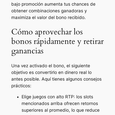
bajo promoción aumenta tus chances de
obtener combinaciones ganadoras y
maximiza el valor del bono recibido.
Cómo aprovechar los
bonos rápidamente y retirar
ganancias
Una vez activado el bono, el siguiente
objetivo es convertirlo en dinero real lo
antes posible. Aquí tienes algunos consejos
prácticos:
Elige juegos con alto RTP: los slots
mencionados arriba ofrecen retornos
superiores al promedio, lo que reduce