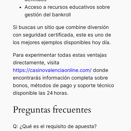
Acceso a recursos educativos sobre
gestión del bankroll
Si buscas un sitio que combine diversión
con seguridad certificada, este es uno de
los mejores ejemplos disponibles hoy día.
Para experimentar todas estas ventajas
directamente, visita
https://casinovalenciaonline.com/
donde
encontrarás información completa sobre
bonos, métodos de pago y soporte técnico
disponible las 24 horas.
Preguntas frecuentes
Q: ¿Qué es el requisito de apuesta?