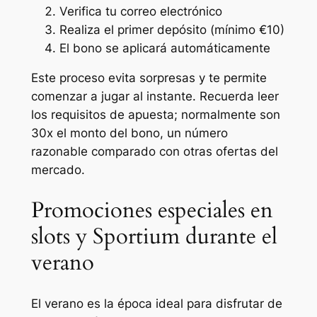
Verifica tu correo electrónico
Realiza el primer depósito (mínimo €10)
El bono se aplicará automáticamente
Este proceso evita sorpresas y te permite
comenzar a jugar al instante. Recuerda leer
los requisitos de apuesta; normalmente son
30x el monto del bono, un número
razonable comparado con otras ofertas del
mercado.
Promociones especiales en
slots y Sportium durante el
verano
El verano es la época ideal para disfrutar de