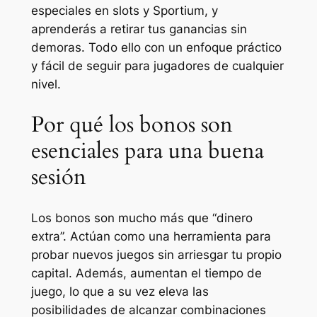
especiales en slots y Sportium, y
aprenderás a retirar tus ganancias sin
demoras. Todo ello con un enfoque práctico
y fácil de seguir para jugadores de cualquier
nivel.
Por qué los bonos son
esenciales para una buena
sesión
Los bonos son mucho más que “dinero
extra”. Actúan como una herramienta para
probar nuevos juegos sin arriesgar tu propio
capital. Además, aumentan el tiempo de
juego, lo que a su vez eleva las
posibilidades de alcanzar combinaciones