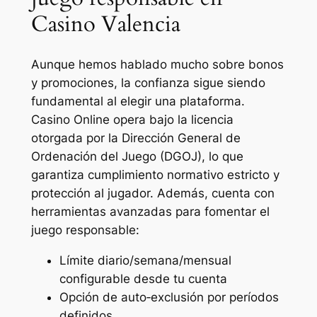
Casino Valencia
Aunque hemos hablado mucho sobre bonos
y promociones, la confianza sigue siendo
fundamental al elegir una plataforma.
Casino Online opera bajo la licencia
otorgada por la Dirección General de
Ordenación del Juego (DGOJ), lo que
garantiza cumplimiento normativo estricto y
protección al jugador. Además, cuenta con
herramientas avanzadas para fomentar el
juego responsable:
Límite diario/semana/mensual
configurable desde tu cuenta
Opción de auto‑exclusión por períodos
definidos