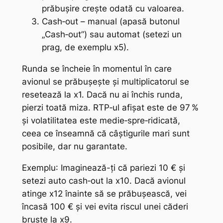
prăbușire crește odată cu valoarea.
Cash‑out – manual (apasă butonul
„Cash‑out”) sau automat (setezi un
prag, de exemplu x5).
Runda se încheie în momentul în care
avionul se prăbușește și multiplicatorul se
resetează la x1. Dacă nu ai închis runda,
pierzi toată miza. RTP‑ul afișat este de 97 %
și volatilitatea este medie‑spre‑ridicată,
ceea ce înseamnă că câștigurile mari sunt
posibile, dar nu garantate.
Exemplu
: Imaginează-ți că pariezi 10 € și
setezi auto cash‑out la x10. Dacă avionul
atinge x12 înainte să se prăbușească, vei
încasă 100 € și vei evita riscul unei căderi
bruște la x9.