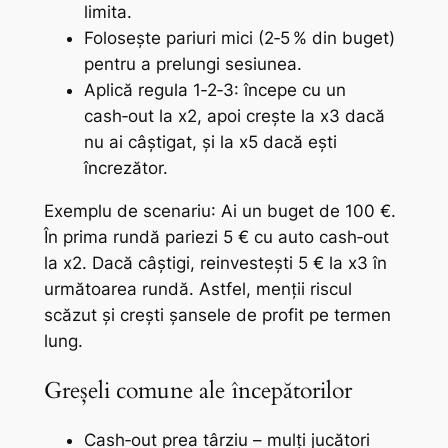
limita.
Folosește pariuri mici (2‑5 % din buget)
pentru a prelungi sesiunea.
Aplică regula 1‑2‑3: începe cu un
cash‑out la x2, apoi crește la x3 dacă
nu ai câștigat, și la x5 dacă ești
încrezător.
Exemplu de scenariu
: Ai un buget de 100 €.
În prima rundă pariezi 5 € cu auto cash‑out
la x2. Dacă câștigi, reinvestești 5 € la x3 în
următoarea rundă. Astfel, menții riscul
scăzut și crești șansele de profit pe termen
lung.
Greșeli comune ale începătorilor
Cash‑out prea târziu – mulți jucători