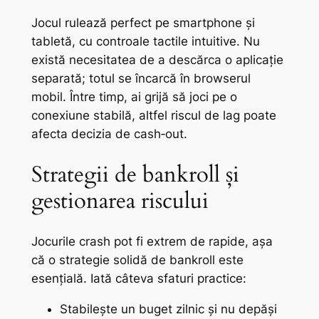
Jocul rulează perfect pe smartphone și
tabletă, cu controale tactile intuitive. Nu
există necesitatea de a descărca o aplicație
separată; totul se încarcă în browserul
mobil. Între timp, ai grijă să joci pe o
conexiune stabilă, altfel riscul de lag poate
afecta decizia de cash‑out.
Strategii de bankroll și
gestionarea riscului
Jocurile crash pot fi extrem de rapide, așa
că o strategie solidă de bankroll este
esențială. Iată câteva sfaturi practice:
Stabilește un buget zilnic și nu depăși