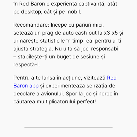
în Red Baron o experiență captivantă, atât
pe desktop, cât și pe mobil.
Recomandare: Începe cu pariuri mici,
setează un prag de auto cash‑out la x3‑x5 și
urmărește statisticile în timp real pentru a-ți
ajusta strategia. Nu uita să joci responsabil
– stabilește-ți un buget de sesiune și
respectă-l.
Pentru a te lansa în acțiune, vizitează
Red
Baron app
și experimentează senzația de
decolare a avionului. Spor la joc și noroc în
căutarea multiplicatorului perfect!