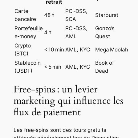
retrait
Carte
PCI‑DSS,
48 h
Starburst
bancaire
SCA
Portefeuille
PCI‑DSS,
Gonzo’s
4 h
e‑money
AML
Quest
Crypto
< 10 min
AML, KYC
Mega Moolah
(BTC)
Stablecoin
Book of
< 5 min
AML, KYC
(USDT)
Dead
Free‑spins : un levier
marketing qui influence les
flux de paiement
Les free‑spins sont des tours gratuits
attribués généralement lors de l’inscription