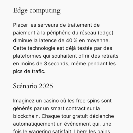
Edge computing
Placer les serveurs de traitement de
paiement à la périphérie du réseau (edge)
diminue la latence de 40 % en moyenne.
Cette technologie est déjà testée par des
plateformes qui souhaitent offrir des retraits
en moins de 3 seconds, même pendant les
pics de trafic.
Scénario 2025
Imaginez un casino où les free‑spins sont
générés par un smart contract sur la
blockchain. Chaque tour gratuit déclenche
automatiquement un événement qui, une
fois le wagering satisfait, libère les gains