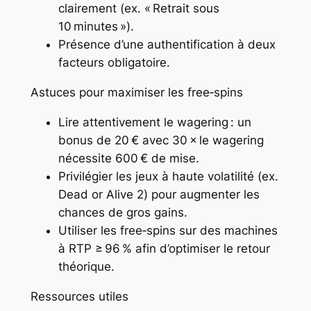
clairement (ex. « Retrait sous
10 minutes »).
Présence d’une authentification à deux
facteurs obligatoire.
Astuces pour maximiser les free‑spins
Lire attentivement le wagering : un
bonus de 20 € avec 30 × le wagering
nécessite 600 € de mise.
Privilégier les jeux à haute volatilité (ex.
Dead or Alive 2
) pour augmenter les
chances de gros gains.
Utiliser les free‑spins sur des machines
à RTP ≥ 96 % afin d’optimiser le retour
théorique.
Ressources utiles