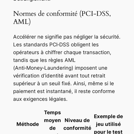
Normes de conformité (PCI‑DSS,
AML)
Accélérer ne signifie pas négliger la sécurité.
Les standards PCI‑DSS obligent les
opérateurs à chiffrer chaque transaction,
tandis que les règles AML
(Anti‑Money‑Laundering) imposent une
vérification d’identité avant tout retrait
supérieur à un seuil fixé. Ainsi, même si le
paiement est instantané, il reste conforme
aux exigences légales.
Temps
Exemple de
moyen
Niveau de
Méthode
jeu utilisé
de
conformité
pour le test