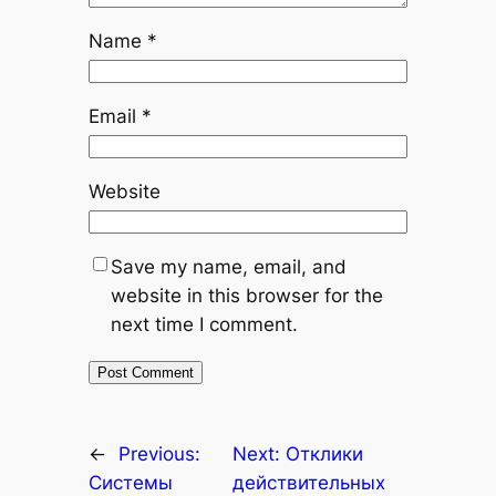
Name
*
Email
*
Website
Save my name, email, and
website in this browser for the
next time I comment.
←
Previous:
Next:
Отклики
Системы
действительных