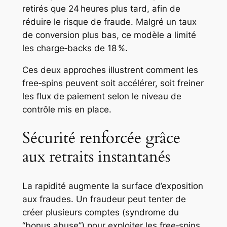
retirés que 24 heures plus tard, afin de
réduire le risque de fraude. Malgré un taux
de conversion plus bas, ce modèle a limité
les charge‑backs de 18 %.
Ces deux approches illustrent comment les
free‑spins peuvent soit accélérer, soit freiner
les flux de paiement selon le niveau de
contrôle mis en place.
Sécurité renforcée grâce
aux retraits instantanés
La rapidité augmente la surface d’exposition
aux fraudes. Un fraudeur peut tenter de
créer plusieurs comptes (syndrome du
“bonus abuse”) pour exploiter les free‑spins